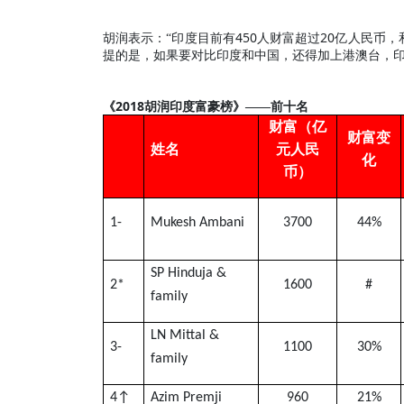
450
20
胡润表示：“印度目前有
人财富超过
亿人民币，
提的是，如果要对比印度和中国，还得加上港澳台，
2018
《
胡润印度富豪榜》——前十名
财富（亿
财富变
姓名
元人民
化
币）
1-
Mukesh Ambani
3700
44%
SP Hinduja &
2
*
1600
#
family
LN Mittal &
3
-
1100
30%
family
4
↑
Azim Premji
960
21%