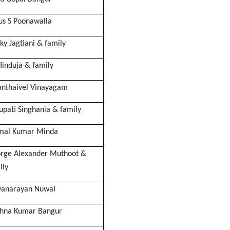
us S Poonawalla
ky Jagtiani & family
Hinduja & family
anthaivel Vinayagam
upati Singhania & family
mal Kumar Minda
rge Alexander Muthoot &
ily
yanarayan Nuwal
shna Kumar Bangur