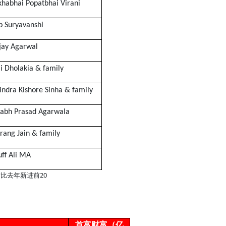
khabhai Popatbhai Virani
ip Suryavanshi
jay Agarwal
ji Dholakia & family
indra Kishore Sinha & family
labh Prasad Agarwala
rang Jain & family
uff Ali MA
20
对比去年新进前
首富财富（亿