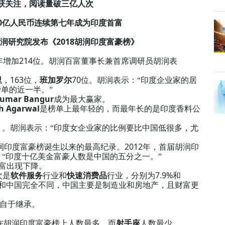
获关注，阅读量破三亿人次
0
亿人民币连续第七年成为印度首富
2018
润研究院发布《
胡润印度富豪榜》
214
年增加
位。胡润百富董事长兼首席调研员胡润表
163
70
里
，
位，
班加罗尔
位。胡润表示：“印度企业家的居
单的近一半。”
Kumar Bangur
成为最大赢家。
sh Agarwal
是榜单上最年轻的，而最年长的是印度香料公
）。胡润表示：“印度女企业家的比例要比中国低很多，尤
2012
润印度富豪榜诞生以来的最高纪录。
年，首届胡润印
“印度十亿美金富豪人数是中国的五分之一。”
富出现下降。
7.9%
次是
软件服务
行业和
快速消费品
行业，分别为
和
源和中国完全不同，中国主要是制造业和房地产，且财富更
自于继承。
在胡润印度富豪榜上人数最多，而
射手座
人数最少。