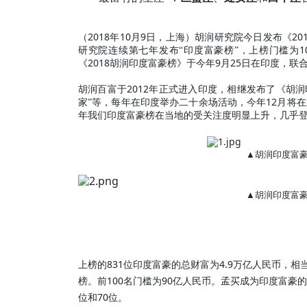
2018
10
9
20
（
年
月
日，上海）胡润研究院
今日
发布《
1
研究院连续第
七
年发布“印度富豪榜”，上榜门槛为
2018
9
25
《
胡润印度富豪榜》于今年
月
日在印度，联
2012
胡润百富于
年正式进入印度，相继发布了《胡润
12
家”等，每年在印度举办二十余场活动，今年
月将在
年我们印度富豪榜在当地的受关注度明显上升，几乎登
▲
胡润印度富
▲
胡润印度富
831
4.9
上榜的
位印度富豪的总财富为
万亿人民币，相
100
90
榜。前
名门槛为
亿人民币。孟买成为印度富豪的
70
位和
位。