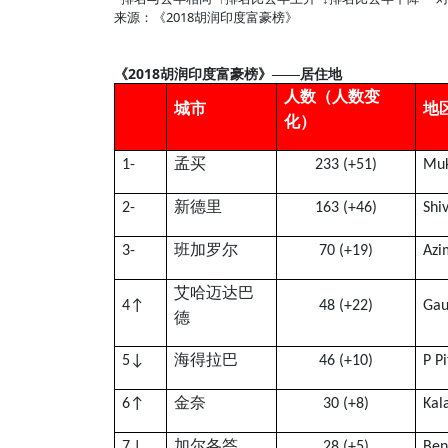
2018
来源：《
胡润印度富豪榜》
2018
《
胡润印度富豪榜》——居住地
人数（人数变
城市
地
化）
孟买
1-
233 (+51)
Muk
新德里
2-
163 (+46)
Shi
班加罗尔
3-
70 (+19)
Azi
艾哈迈达巴
4
↑
48 (+22)
Gau
德
海得拉巴
5
↓
46 (+10)
P P
金奈
6
↑
30 (+8)
Kal
加尔各答
7
↓
28 (+5)
Ben