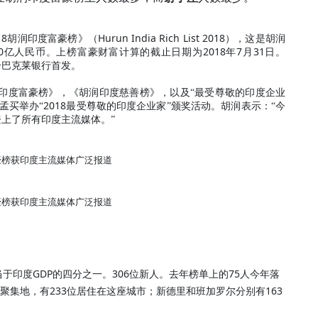
18
Hurun India Rich List 2018
胡润印度富豪榜》（
），这是胡润
0
2018
7
31
亿人民币。
上榜富豪财富计算的截止日期为
年
月
日。
合巴克莱银行首发。
印度富豪榜》，《胡润印度慈善榜》，以及“最受尊敬的印度企业
2018
孟买举办“
最受尊敬的印度企业家”颁奖活动。胡润表示：“今
上了所有印度主流媒体。”
豪榜获印度主流媒体广泛报道
豪榜获印度主流媒体广泛报道
GDP
306
75
当于印度
的四分之一。
位新人。去年榜单上的
人今年落
233
163
聚集地，有
位居住在这座城市；新德里和班加罗尔分别有