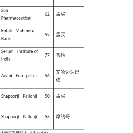
Sun
孟买
62
Pharmaceutical
Kotak Mahindra
孟买
59
Bank
Serum Institute of
普纳
77
India
艾哈迈达巴
Adani Enterprises
56
德
孟买
Shapoorji Pallonji
50
摩纳哥
Shapoorji Pallonji
53
# Revalued
对比去年新进前十