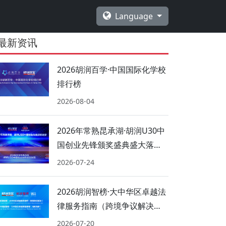
Language
最新资讯
2026胡润百学·中国国际化学校
排行榜
2026-08-04
2026年常熟昆承湖·胡润U30中
国创业先锋颁奖盛典盛大落
幕！
2026-07-24
2026胡润智榜·大中华区卓越法
律服务指南（跨境争议解决、
海商海事）
2026-07-20