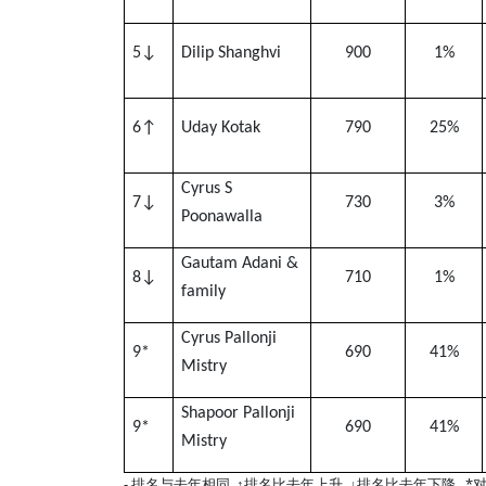
5
↓
Dilip Shanghvi
900
1%
6
↑
Uday Kotak
790
25%
Cyrus S
7
↓
730
3%
Poonawalla
Gautam Adani &
8
↓
710
1%
family
Cyrus Pallonji
9*
690
41%
Mistry
Shapoor Pallonji
9*
690
41%
Mistry
-
*
排名与去年相同
↑排名比去年上升
↓排名比去年下降