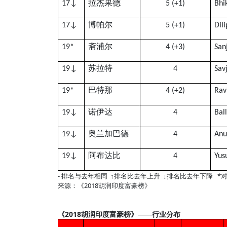
拉杰果德
17
↓
5 (+1)
Bhi
博帕尔
17
↓
5 (+1)
Dil
斋浦尔
19*
4 (+3)
San
苏拉特
19
↓
4
Sav
巴特那
19*
4 (+2)
Rav
诺伊达
19
↓
4
Bal
奥兰加巴德
19
↓
4
Anu
阿布达比
19
↓
4
Yus
-
*
排名与去年相同
↑排名比去年上升
↓排名比去年下降
2018
来源：《
胡润印度富豪榜》
2018
《
胡润印度富豪榜》——行业分布