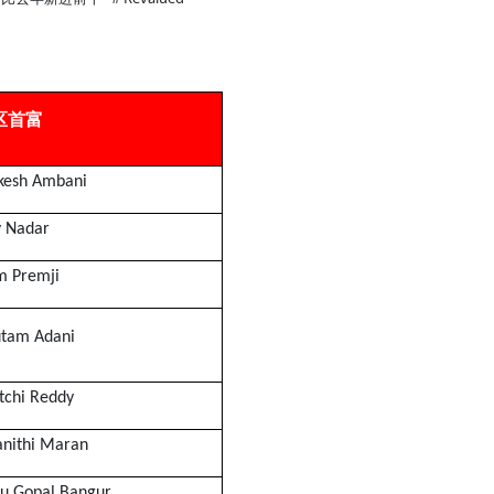
区首富
esh Ambani
v Nadar
m Premji
tam Adani
itchi Reddy
anithi Maran
u Gopal Bangur