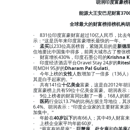
胡润印度富豪榜
370
能源大王安巴尼财富
全球最大的财富榜排榜机构胡
831
10
·
位印度富豪财富超过
亿人民币，比去
示：“这是历年来印度富豪增长最快的一年。”
233
·
孟买
以
位高居榜首，紧随其后的是
新德
住地要比中国集中得多，前两大城市占了整张榜
430%
Krishna 
·
财富增长
，印度石墨公司的
Oravel Stay 24
Rite
·
印度经济酒店平台
岁的
MDH 95
Dharam Pal Gulati
司
岁的
。
136
·
今年上榜的
女性
人数增加了一倍多（
人
其是白手起家的。”
141
2012
·
共有
位
十亿美金
富豪，这是自
年胡
59
度富豪榜上共有
位十亿美金富豪。胡润表示：
9
168
·
位上榜者的财富同比翻了一番，
人的财
13.7%
·
医药
行业以
的比例占据主导地位，其
6.4%
。胡润表示：“印度企业家的主要财富来
加集中。”
40
66
49
·
年龄在
岁以下
的有
人；其中
人财富来
60
·
上榜企业家平均年龄
岁。
·
“最富有的星座”：
巨蟹座
、
处女座
和
白羊座