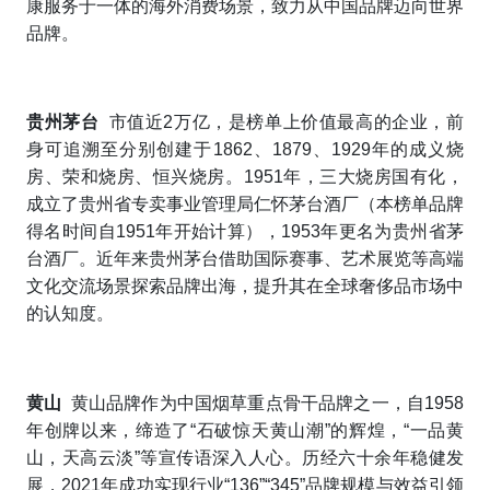
康服务于一体的海外消费场景，致力从中国品牌迈向世界
品牌。
贵州茅台
市值近2万亿，是榜单上价值最高的企业，前
身可追溯至分别创建于1862、1879、1929年的成义烧
房、荣和烧房、恒兴烧房。1951年，三大烧房国有化，
成立了贵州省专卖事业管理局仁怀茅台酒厂（本榜单品牌
得名时间自1951年开始计算），1953年更名为贵州省茅
台酒厂。近年来贵州茅台借助国际赛事、艺术展览等高端
文化交流场景探索品牌出海，提升其在全球奢侈品市场中
的认知度。
黄山
黄山品牌作为中国烟草重点骨干品牌之一，自1958
年创牌以来，缔造了“石破惊天黄山潮”的辉煌，“一品黄
山，天高云淡”等宣传语深入人心。历经六十余年稳健发
展，2021年成功实现行业“136”“345”品牌规模与效益引领