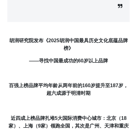
胡润研究院发布《202
5
胡润
中国最具历史文化底蕴品牌
榜》
——
寻找
中国最成功的60岁以上品牌
百强
上榜品牌平均年龄从两年前的160岁提升至187岁，
超六成源于明清时期
近四成上榜品牌扎堆5大国际消费中心城市
：
北京（18
家）、上海（9家）领跑全国，
其次是
广州、天津
和
重庆