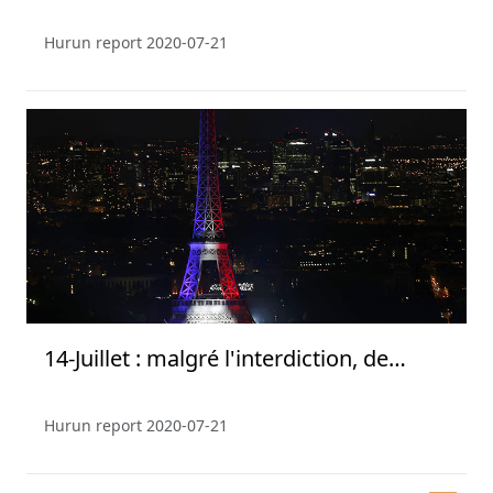
Hurun report
2020-07-21
14-Juillet : malgré l'interdiction, de
nombreux Parisiens au spectacle du
feu d'artifice
Hurun report
2020-07-21