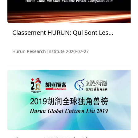
Classement HURUN: Qui Sont Les
Entreprises Privées Les Mieux
Valorisées en Chine 2019？
Hurun Research Institute
2020-07-27