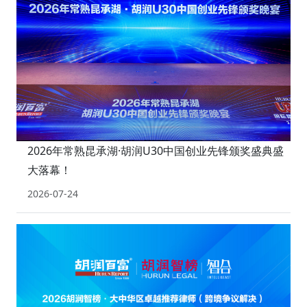
2026年常熟昆承湖·胡润U30中国创业先锋颁奖盛典盛
大落幕！
2026-07-24