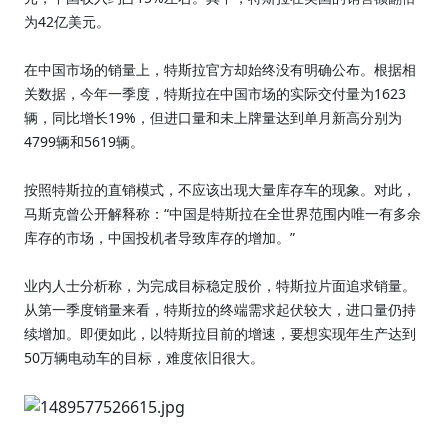
为42亿美元。
在中国市场的销量上，特斯拉官方却始终没有明确公布。根据相
关数据，今年一季度，特斯拉在中国市场的实际交付量为1623
辆，同比增长19%，但进口量和未上牌量达到单月新高分别为
4799辆和5619辆。
按照特斯拉的直销模式，不应该出现大量库存车的现象。对此，
马斯克曾公开解释称：“中国是特斯拉在全世界范围内唯一有多余
库存的市场，中国投机者导致库存的增加。”
业内人士分析称，为完成目标稳定股价，特斯拉片面追求销量。
从第一季度销量来看，特斯拉的终端需求起伏较大，进口量仍持
续增加。即便如此，以特斯拉目前的增速，要想实现年生产达到
50万辆电动车的目标，难度依旧很大。