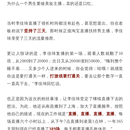
为什么一个男生要做美妆主播，卖的还是口红。
当时李佳琦直播了很长时间都没有起色，甚至想退出。但在老
板劝说下
坚持了三天
。那时候正值淘宝直播扶持男主播，李佳
琦享受了三天的流量推荐。
更让人惊讶的是，李佳琦复播的第一场，观看人数就翻了10
倍，从2000到了20000；次日又从20000涨到50000。“嗨到整个
睡不着……又多少个人进来的时候，你会觉得：哇哦！就感觉
你这是要打通关一样，
打游戏要打通关
，要去让那个数字一直
一直高下去。”李佳琦回忆说。
也正是因为这次的粉丝暴涨，让李佳琦坚定了继续直播下去的
想法。为此，他还从南昌搬到了上海，加大了直播频率。按照
他自己的描述，现在的工作就是“
直播、直播、直播、直播
。每
场直播六个小时以上，从下午7点直播到凌晨1点钟，一年365
天我到现在已经直播了
389场
。每天都要直播不敢休息。”