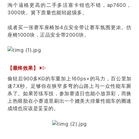
淘个逼格更高的二手多活塞卡钳也不错，ap7600，
3000块。簧下质量也能轻超级多。
或者买一张赛车座椅加4点安全带让赛车氛围更浓。仿
座椅1000块，正品安全带2000块。
【最终效果】
偷轻后900多KG的车重加上160ps+的马力，百公里加
速7.X秒。足够你在狭窄多弯的山路上与一众性能车厮
杀了。如果苦练车技，参加赛道日也能小放异彩，而换
上热熔胎在小赛道里刷出一个媲美大排量性能车的圈速
成绩也应该是妥妥的。