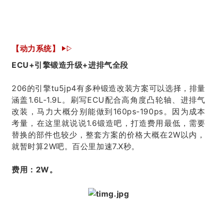
【动力系统】
ECU+引擎锻造升级+进排气全段
206的引擎tu5jp4有多种锻造改装方案可以选择，排量
涵盖1.6L-1.9L。刷写ECU配合高角度凸轮轴、进排气
改装，马力大概分别能做到160ps-190ps。因为成本
考量，在这里就说说1.6锻造吧，打造费用最低，需要
替换的部件也较少，整套方案的价格大概在2W以内，
就暂时算2W吧。百公里加速7.X秒。
费用：2W。