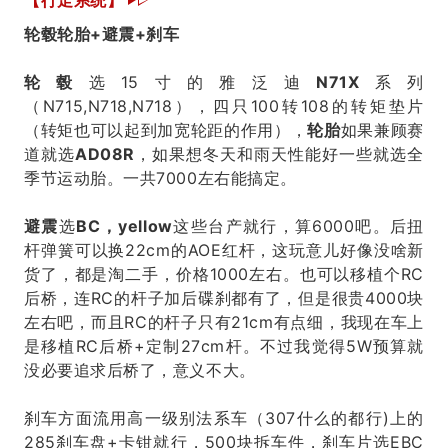
轮毂轮胎+避震+刹车
轮毂
选15寸的雅泛迪
N71X
系列
（N715,N718,N718），四只100转108的转矩垫片
（转矩也可以起到加宽轮距的作用），
轮胎
如果兼顾赛
道就选
AD08R
，如果想冬天和雨天性能好一些就选全
季节运动胎。一共7000左右能搞定。
避震
选
BC，yellow
这些台产就行，算6000吧。后扭
杆弹簧可以换22cm的AOE红杆，这玩意儿好像没啥新
货了，都是淘二手，价格1000左右。也可以移植个RC
后桥，连RC的杆子加后碟刹都有了，但是很贵4000块
左右吧，而且RC的杆子只有21cm有点细，我现在车上
是移植RC后桥+定制27cm杆。不过我觉得5W预算就
没必要追求后桥了，意义不大。
刹车方面流用高一级别法系车（307什么的都行)上的
285刹车盘+卡钳就行，500块拆车件，刹车片选EBC