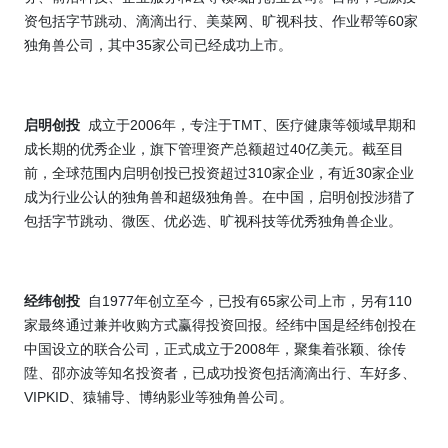
60
资包括字节跳动、滴滴出行、美菜网、旷视科技、作业帮等
家
35
独角兽公司，其中
家公司已经成功上市。
2006
TMT
启明创投
成立于
年，专注于
、医疗健康等领域早期和
40
成长期的优秀企业，旗下管理资产总额超过
亿美元。截至目
310
30
前，全球范围内启明创投已投资超过
家企业，有近
家企业
成为行业公认的独角兽和超级独角兽。在中国，启明创投涉猎了
包括字节跳动、微医、优必选、旷视科技等优秀独角兽企业。
1977
65
110
经纬创投
自
年创立至今，已投有
家公司上市，另有
家最终通过兼并收购方式赢得投资回报。经纬中国是经纬创投在
2008
中国设立的联合公司，正式成立于
年，聚集着张颖、徐传
陞、邵亦波等知名投资者，已成功投资包括滴滴出行、车好多、
VIPKID
、猿辅导、博纳影业等独角兽公司。