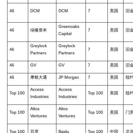
46
DCM
DCM
7
美国
旧
Greenoaks
46
7
绿橡资本
美国
旧
Capital
Greylock
Greylock
46
7
美国
旧
Partners
Partners
46
GV
GV
7
美国
旧
46
JP Morgan
7
摩根大通
美国
纽
Access
Access
Top 100
Top 100
美国
纽
Industries
Industries
Altos
Altos
Top 100
Top 100
美国
门
Ventures
Ventures
Top 100
Baidu
Top 100
百度
中国
北