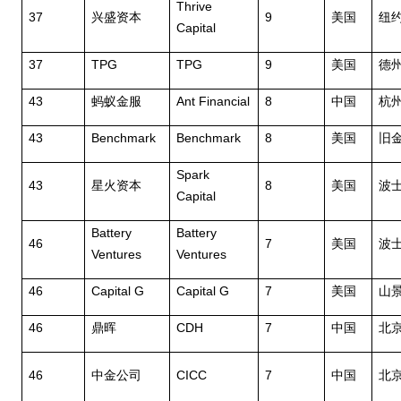
Thrive
37
9
兴盛资本
美国
纽
Capital
37
TPG
TPG
9
美国
德
43
Ant Financial
8
蚂蚁金服
中国
杭
43
Benchmark
Benchmark
8
美国
旧
Spark
43
8
星火资本
美国
波
Capital
Battery
Battery
46
7
美国
波
Ventures
Ventures
46
Capital G
Capital G
7
美国
山
46
CDH
7
鼎晖
中国
北
46
CICC
7
中金公司
中国
北