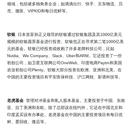
领域，包括诸多独角兽企业，如滴滴出行、快手、京东物流、贝
VIPKID
壳、微医、
和每日优鲜等。
1000
软银
日本首富孙正义领导的软银通过软银集团及其
亿美元
1000
规模的软银愿景基金进行投资。软银也正在寻求第二笔
亿美
元的基金。软银已经投资或收购了许多老牌科技公司，比如
Nvidia
We Company
Slack
Uber
ARM
、
、
、
和
。它还投资了一些
OneWeb
Paytm
初创公司，如卫星互联网公司
、印度电商
和美国
Plenty
农业初创公司
。软银大部分投资在欧洲、亚洲和北美。在
中国的主要投资项目有平安医保科技、沪江网校、影谱科技等。
老虎基金
管理对冲基金和私人股本基金。主要投资于中国、东南
亚、拉丁美洲和东欧。除了总部设在纽约外，它还在中国北京和
印度孟买设有办事处。老虎基金在中国的主要投资项目有每日优
鲜、爱回收、微店等。