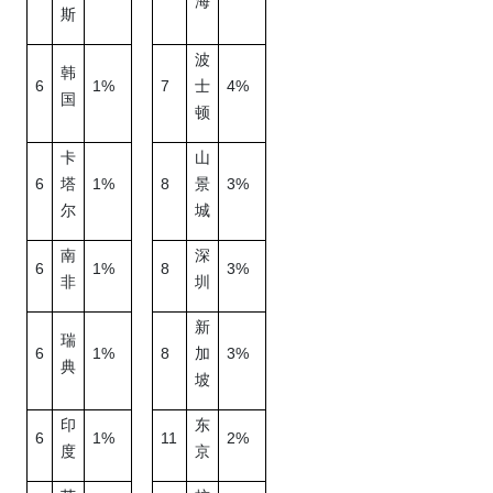
海
斯
波
韩
6
1%
7
4%
士
国
顿
卡
山
6
1%
8
3%
塔
景
尔
城
南
深
6
1%
8
3%
非
圳
新
瑞
6
1%
8
3%
加
典
坡
印
东
6
1%
11
2%
度
京