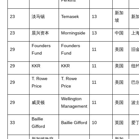
Perkins
新加
23
Temasek
13
淡马锡
新
坡
23
Morningside
13
晨兴资本
中国
上
Founders
Founders
29
11
美国
旧
Fund
Fund
29
KKR
KKR
11
美国
纽
T. Rowe
T. Rowe
29
11
美国
巴
Price
Price
Wellington
29
11
威灵顿
美国
波
Management
Baillie
33
Baillie Gifford
10
英国
爱
Gifford