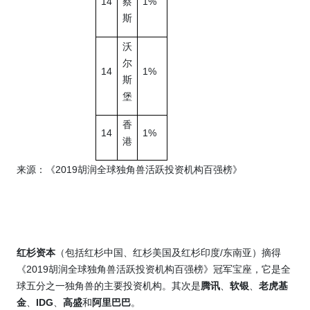
14
1%
蔡
斯
沃
尔
14
1%
斯
堡
香
14
1%
港
2019
来源：《
胡润全球独角兽活跃投资机构百强榜》
/
红杉资本
（包括红杉中国、红杉美国及红杉印度
东南亚）摘得
2019
《
胡润全球独角兽活跃投资机构百强榜》冠军宝座，它是全
球五分之一独角兽的主要投资机构。其次是
腾讯
、
软银
、
老虎基
IDG
金
、
、
高盛
和
阿里巴巴
。