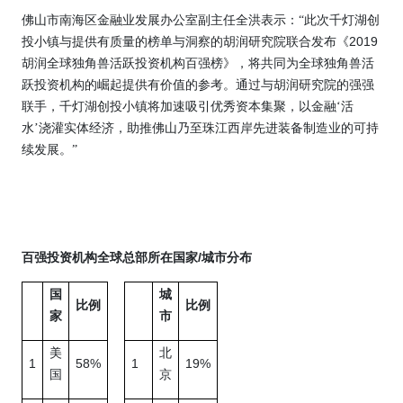
佛山市南海区金融业发展办公室副主任全洪表示：“此次千灯湖创
2019
投小镇与提供有质量的榜单与洞察的胡润研究院联合发布《
胡润全球独角兽活跃投资机构百强榜》，将共同为全球独角兽活
跃投资机构的崛起提供有价值的参考。通过与胡润研究院的强强
联手，千灯湖创投小镇将加速吸引优秀资本集聚，以金融‘活
水’浇灌实体经济，助推佛山乃至珠江西岸先进装备制造业的可持
续发展。”
/
百强投资机构全球总部所在国家
城市分布
国
城
比例
比例
家
市
美
北
1
58%
1
19%
国
京