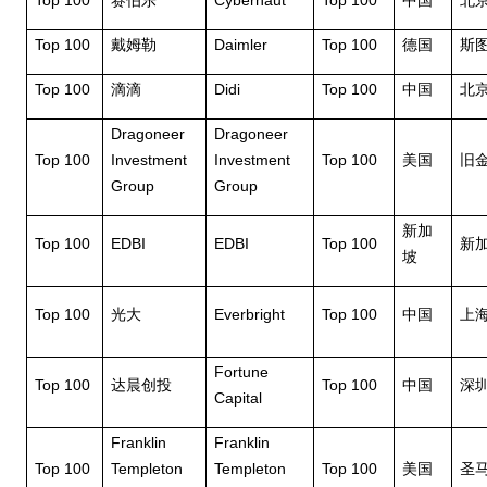
Top 100
Cybernaut
Top 100
赛伯乐
中国
北
Top 100
Daimler
Top 100
戴姆勒
德国
斯
Top 100
Didi
Top 100
滴滴
中国
北
Dragoneer
Dragoneer
Top 100
Investment
Investment
Top 100
美国
旧
Group
Group
新加
Top 100
EDBI
EDBI
Top 100
新
坡
Top 100
Everbright
Top 100
光大
中国
上
Fortune
Top 100
Top 100
达晨创投
中国
深
Capital
Franklin
Franklin
Top 100
Templeton
Templeton
Top 100
美国
圣