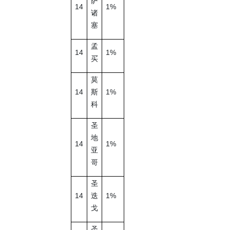
萨
14
1%
诸
塞
孟
14
1%
买
莫
14
1%
斯
科
圣
地
14
1%
亚
哥
圣
14
1%
迭
戈
圣