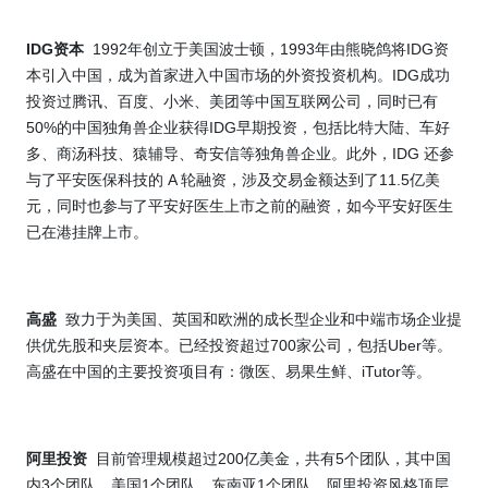
IDG
1992
1993
IDG
资本
年创立于美国波士顿，
年由熊晓鸽将
资
IDG
本引入中国，成为首家进入中国市场的外资投资机构。
成功
投资过腾讯、百度、小米、美团等中国互联网公司，同时已有
50%
IDG
的中国独角兽企业获得
早期投资，包括比特大陆、车好
IDG
多、商汤科技、猿辅导、奇安信等独角兽企业。此外，
还参
A
11.5
与了平安医保科技的
轮融资，涉及交易金额达到了
亿美
元，同时也参与了平安好医生上市之前的融资，如今平安好医生
已在港挂牌上市。
高盛
致力于为美国、英国和欧洲的成长型企业和中端市场企业提
700
Uber
供优先股和夹层资本。已经投资超过
家公司，包括
等。
iTutor
高盛在中国的主要投资项目有：微医、易果生鲜、
等。
200
5
阿里投资
目前管理规模超过
亿美金，共有
个团队，其中国
3
1
1
内
个团队，美国
个团队，东南亚
个团队。阿里投资风格顶层