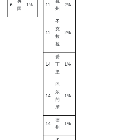
英
杭
6
1%
11
2%
国
州
圣
克
11
2%
拉
拉
爱
14
1%
丁
堡
巴
尔
14
1%
的
摩
德
14
1%
州