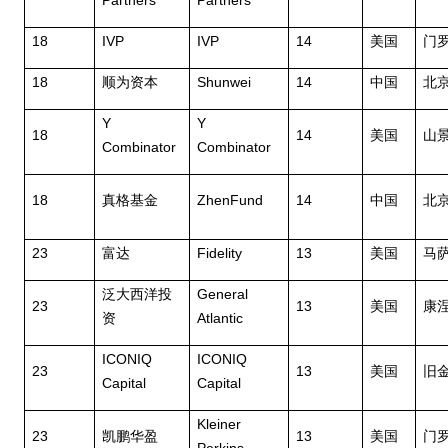
Partners
Partners
18
IVP
IVP
14
美国
门
18
Shunwei
14
顺为资本
中国
北
Y
Y
18
14
美国
山
Combinator
Combinator
18
ZhenFund
14
真格基金
中国
北
23
Fidelity
13
富达
美国
马
General
泛大西洋投
23
13
美国
康
Atlantic
资
ICONIQ
ICONIQ
23
13
美国
旧
Capital
Capital
Kleiner
23
13
凯鹏华盈
美国
门