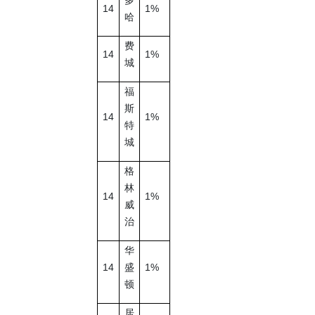
多
14
1%
哈
费
14
1%
城
福
斯
14
1%
特
城
格
林
14
1%
威
治
华
14
1%
盛
顿
居