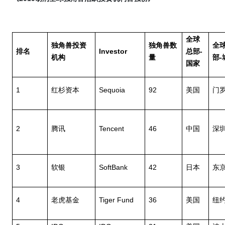
全球
独角兽投资
独角兽数
全
Investor
-
排名
总部
-
机构
量
部
国家
1
Sequoia
92
红杉资本
美国
门
2
Tencent
46
腾讯
中国
深
3
SoftBank
42
软银
日本
东
4
Tiger Fund
36
老虎基金
美国
纽