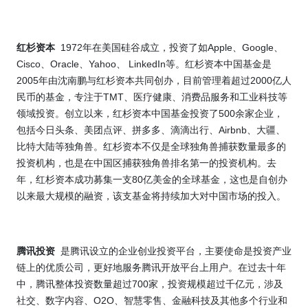
1972
Apple
Google
红杉资本
年在美国硅谷成立，投资了如
、
、
Cisco
Oracle
Yahoo
LinkedIn
、
、
、
等。红杉资本中国基金是
2005
2000
年由沈南鹏与红杉资本共同创办，目前管理着超过
亿人
TMT
民币的基金，专注于
、医疗健康、消费品服务和工业科技等
500
领域投资。创立以来，红杉资本中国基金投资了
余家企业，
Airbnb
包括今日头条、美团点评、拼多多、滴滴出行、
、大疆、
比特大陆等独角兽。红杉资本不仅是全球独角兽捕获数量最多的
投资机构，也是在中国区捕获独角兽排名第一的投资机构。去
80
年，红杉资本成功募集一支
亿美金的全球基金，这也是自创办
以来最大规模的融资，该支基金将持续加大对中国市场的投入。
腾讯投资
是腾讯设立的企业创业投资平台，主要使命是投资产业
链上的优质公司，更好地服务腾讯开放平台上用户。在过去十年
700
中，腾讯整体投资数量超过
家，投资规模超过千亿元，涉及
O2O
社交、数字内容、
、智慧零售、金融科技及其他多个行业和