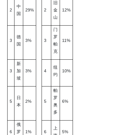
旧
中
2
29%
2
12%
金
国
山
门
德
罗
3
3%
3
11%
国
帕
克
新
纽
3
3%
4
10%
加
约
坡
帕
日
罗
5
2%
5
6%
本
奥
多
俄
上
6
1%
6
5%
罗