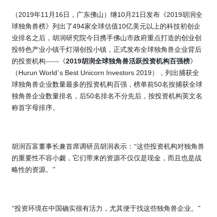
2019
11
16
10
21
2019
（
年
月
日，广东佛山）继
月
日发布《
胡润全
494
10
球独角兽榜》列出了
家全球估值
亿美元以上的科技初创企
业排名之后，胡润研究院今日携手佛山市政府重点打造的创业创
投特色产业小镇千灯湖创投小镇，正式发布全球独角兽企业背后
2019
的投资机构——《
胡润全球独角兽活跃投资机构百强榜
》
Hurun World
s Best Unicorn Investors 2019
（
’
），列出捕获全
50
球独角兽企业数量最多的投资机构百强，榜单前
名按捕获全球
50
独角兽企业数量排名，后
名排名不分先后，按投资机构英文名
称首字母排序。
胡润百富董事长兼首席调研员胡润表示：“这些投资机构对独角兽
的重要性不容小觑，它们带来的资源不仅仅是现金，而且也是战
略性的资源。”
“投资环境在中国确实很有活力，尤其便于找这些独角兽企业。”