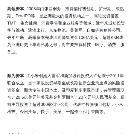
2005
高瓴资本
年由张磊创办，投资偏好初创期、扩张期、成熟
Pre-IPO
期、
等，是亚洲最大的投资机构之一。高瓴投资覆盖
TMT
、生命健康、消费零售和企业服务等领域，近年来成功投资
字节跳动、滴滴出行、京东物流、美菜网、自如等独角兽公司。
106
KKR
去年年底，高瓴资本完成四期募集资金
亿美元，超越
成
为亚洲历史上单期私募之最，将主要投资科技、医疗、消费、服
务业。
2011
顺为资本
由小米创始人雷军和新加坡籍投资人许达来于
年
联合成立，是一家以投资早期至成长期创新企业为重点的风险投
资基金。顺为专注中国本土、及印度和东南亚市场，共管理四期
29.6
20
合计
亿美元的美元基金和两期合计
亿元的人民币基金。目
300
前主导投资了超过
家创业公司，代表性投资项目包括：小米
科技、今日头条、快手、美菜、一起作业和丁香园等。