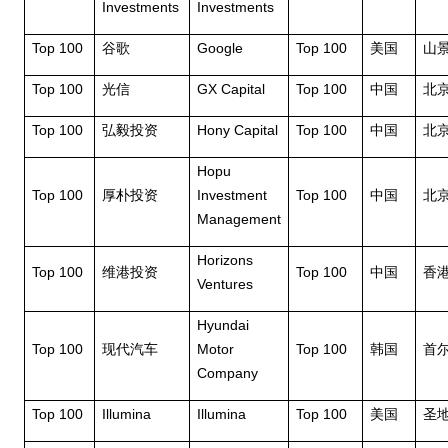
Investments
Investments
Top 100
Google
Top 100
谷歌
美国
山
Top 100
GX Capital
Top 100
光信
中国
北
Top 100
Hony Capital
Top 100
弘毅投资
中国
北
Hopu
Top 100
Investment
Top 100
厚朴投资
中国
北
Management
Horizons
Top 100
Top 100
维港投资
中国
香
Ventures
Hyundai
Top 100
Motor
Top 100
现代汽车
韩国
首
Company
Top 100
Illumina
Illumina
Top 100
美国
圣