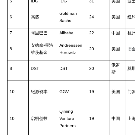
5
IDG
IDG
31
美国
波
Goldman
6
24
高盛
美国
纽
Sachs
7
Alibaba
22
阿里巴巴
中国
杭
•
Andreessen
安德森
霍洛
8
20
美国
旧
Horowitz
维茨基金
俄罗
8
DST
DST
20
莫
斯
10
GGV
19
纪源资本
美国
门
Qiming
10
Venture
19
启明创投
中国
上
Partners