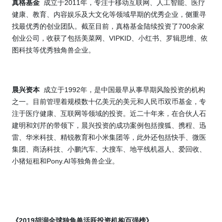
2011
真格基金
成立于
年，专注于移动互联网、人工智能、医疗
健康、教育、内容娱乐及大文化等领域早期的优秀企业，侧重寻
700
找最优秀的创业团队。截至目前，真格基金陆续投资了
余家
VIPKID
创业公司，收获了包括美菜网、
、小红书、罗辑思维、依
图科技等优秀独角兽企业。
1992
晨兴资本
成立于
年，是中国最早从事早期风险投资的机构
之一。目前管理着规模数十亿美元的美元和人民币双币基金，专
注于医疗健康、互联网等领域的投资。近二十年来，在合伙人石
建明和刘芹的带领下，晨兴投资的成功案例包括搜狐、携程、迅
雷、华米科技、精锐教育和小米集团等，此外还包括快手、微医
集团、商汤科技、小鹏汽车、大搜车、地平线机器人、爱回收、
Pony.AI
小猪短租和
等独角兽企业。
2019
《
胡润全球独角兽活跃投资机构百强榜》