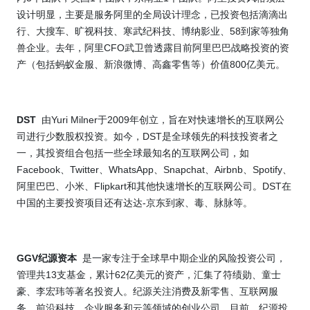
设计明显，主要是服务阿里的全局设计理念，已投资包括滴滴出
58
行、大搜车、旷视科技、寒武纪科技、博纳影业、
到家等独角
CFO
兽企业。去年，阿里
武卫曾透露目前阿里巴巴战略投资的资
800
产（包括蚂蚁金服、新浪微博、高鑫零售等）价值
亿美元。
DST
Yuri Milner
2009
由
于
年创立，旨在对快速增长的互联网公
DST
司进行少数股权投资。如今，
是全球领先的科技投资者之
一，其投资组合包括一些全球最知名的互联网公司，如
Facebook
Twitter
WhatsApp
Snapchat
Airbnb
Spotify
、
、
、
、
、
、
Flipkart
DST
阿里巴巴、小米、
和其他快速增长的互联网公司。
在
-
中国的主要投资项目还有达达
京东到家、毒、脉脉等。
GGV
纪源资本
是一家专注于全球早中期企业的风险投资公司，
13
62
管理共
支基金，累计
亿美元的资产，汇集了符绩勋、童士
豪、李宏玮等著名投资人。纪源关注消费及新零售、互联网服
务、前沿科技、企业服务和云等领域的创业公司。目前，纪源投