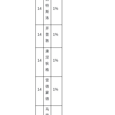
特
14
1%
斯
洛
开
14
1%
普
敦
康
涅
14
1%
狄
格
雷
德
14
1%
蒙
德
马