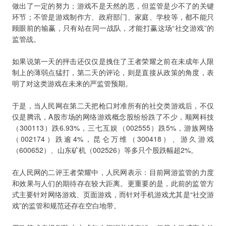
做出了一定的努力；游戏不是天然的恶，但监管是少不了的关键
环节；不管是游戏制作方、政府部门、家庭、学校等，都不能只
顾眼前的输赢，只有站在同一战队，才能打赢这场“社交游戏”的
监管战。
如果说第一天的抨击还仅仅是拽住了王者荣耀之前在未成年人限
制上的薄弱点猛打，第二天的评论，则是直接从政策的角度，表
明了对这类游戏在未来的严监管预期。
于是，当人民网在第二天把枪口对准所有的社交类游戏后，不仅
仅是腾讯，A股市场的网络游戏概念股纷纷跌了不少，顺网科技
（300113）跌6.93%，三七互娱（002555）跌5%，游族网络
（002174）跌逾4%，昆仑万维（300418）、游久游戏
（600652）、山东矿机（002526）等多只个股跌幅超2%。
在人民网的二评王者荣耀中，人民网表示：目前网游监管的力度
和效果与人们的期待存在较大距离。更重要的是，此前的监管方
式主要针对网络游戏、页面游戏，而针对手机游戏尤其是“社交游
戏”的监管和规范还存在空白地带。