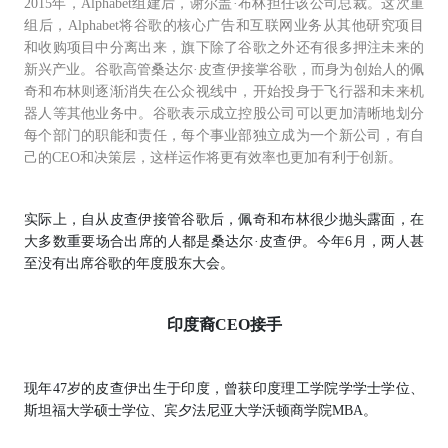
2015年，Alphabet组建后，谢尔盖·布林担任该公司总裁。这次重
组后，Alphabet将谷歌的核心广告和互联网业务从其他研究项目
和收购项目中分离出来，旗下除了谷歌之外还有很多押注未来的
新兴产业。谷歌高管桑达尔·皮查伊接掌谷歌，而身为创始人的佩
奇和布林则逐渐消失在公众视线中，开始投身于飞行器和未来机
器人等其他业务中。谷歌表示成立控股公司可以更加清晰地划分
每个部门的职能和责任，每个事业部独立成为一个新公司，有自
己的CEO和决策层，这样运作将更有效率也更加有利于创新。
实际上，自从皮查伊接管谷歌后，佩奇和布林很少抛头露面，在
大多数重要场合出席的人都是桑达尔·皮查伊。今年6月，两人甚
至没有出席谷歌的年度股东大会。
印度裔CEO接手
现年47岁的皮查伊出生于印度，曾获印度理工学院学学士学位、
斯坦福大学硕士学位、宾夕法尼亚大学沃顿商学院MBA。