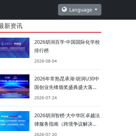
Language
最新资讯
2026胡润百学·中国国际化学校
排行榜
2026-08-04
2026年常熟昆承湖·胡润U30中
国创业先锋颁奖盛典盛大落
幕！
2026-07-24
2026胡润智榜·大中华区卓越法
律服务指南（跨境争议解决、
海商海事）
2026-07-20