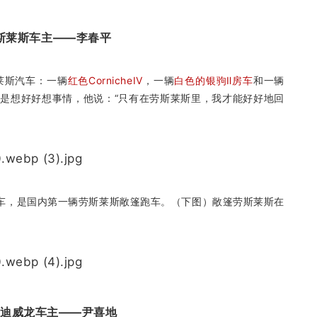
斯莱斯车主——李春平
莱斯汽车：一辆
红色CornicheIV
，一辆
白色的银驹Ⅱ房车
和一辆
是想好好想事情，他说：“只有在劳斯莱斯里，我才能好好地回
敞篷跑车，是国内第一辆劳斯莱斯敞篷跑车。（下图）敞篷劳斯莱斯在
。
加迪威龙车主——尹喜地