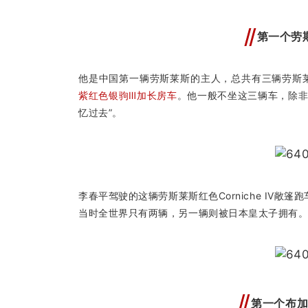
第一个劳
他是中国第一辆劳斯莱斯的主人，总共有三辆劳斯
紫红色银驹Ⅲ加长房车
。他一般不坐这三辆车，除非
忆过去”。
李春平驾驶的这辆劳斯莱斯红色Corniche IV
当时全世界只有两辆，另一辆则被日本皇太子拥有
第一个布