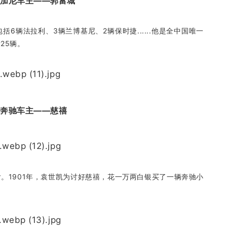
帕加尼车主——郭富城
6辆法拉利、3辆兰博基尼、2辆保时捷......他是全中国唯一
量25辆。
个奔驰车主——慈禧
。1901年，袁世凯为讨好慈禧，花一万两白银买了一辆奔驰小