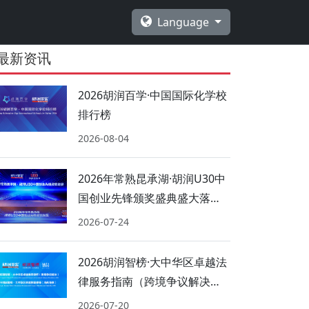
Language
最新资讯
2026胡润百学·中国国际化学校
排行榜
2026-08-04
2026年常熟昆承湖·胡润U30中
国创业先锋颁奖盛典盛大落
幕！
2026-07-24
2026胡润智榜·大中华区卓越法
律服务指南（跨境争议解决、
海商海事）
2026-07-20