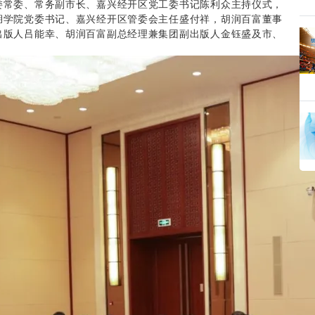
委常委、常务副市长、嘉兴经开区党工委书记陈利众主持仪式，
湖学院党委书记、嘉兴经开区管委会主任盛付祥，胡润百富董事
出版人吕能幸、胡润百富副总经理兼集团副出版人金钰盛及市、