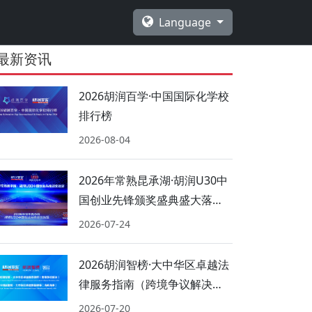
Language
最新资讯
2026胡润百学·中国国际化学校
排行榜
2026-08-04
2026年常熟昆承湖·胡润U30中
国创业先锋颁奖盛典盛大落
幕！
2026-07-24
2026胡润智榜·大中华区卓越法
律服务指南（跨境争议解决、
海商海事）
2026-07-20