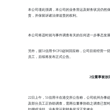
本公司谨此强调，本公司的业务营运及财务状况仍然
责，并保留诉诸法律追责的权利。
本公司将适时就与事件调查有关的任何进一步事态发展
另外，据51信用卡CFO赵轲回应称，公司目前经营
员工，后续将发布正式公告。
2位董事被放
22日上午，51信用卡在港交所公告称，公司杭州办事
及部分员工正协助调查，需两位董事协助之调查已暂
扣押或冻结，业务营运和财务状况正常健全。