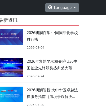
Language
最新资讯
2026胡润百学·中国国际化学校
排行榜
2026-08-04
2026年常熟昆承湖·胡润U30中
国创业先锋颁奖盛典盛大落
幕！
2026-07-24
2026胡润智榜·大中华区卓越法
律服务指南（跨境争议解决、
海商海事）
2026-07-20