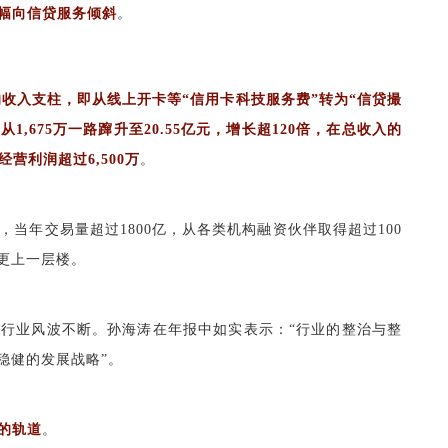
幅向信贷服务倾斜
。
用卡的收入支柱，即从线上开卡等“信用卡科技服务费”转为“信贷撮
1,675万一路蹿升至20.55亿元，增长超120倍，在总收入的
年经营利润超过6,500万
。
用卡，当年交易量超过1800亿，从各类机构融资伙伴取得超过100
更上一层楼。
贷行业风波不断。孙海涛在年报中如实表示：“行业的整治与整
稳健的发展战略”。
的轨道
。