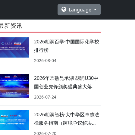
Language
最新资讯
2026胡润百学·中国国际化学校
排行榜
2026-08-04
2026年常熟昆承湖·胡润U30中
国创业先锋颁奖盛典盛大落
幕！
2026-07-24
2026胡润智榜·大中华区卓越法
律服务指南（跨境争议解决、
海商海事）
2026-07-20