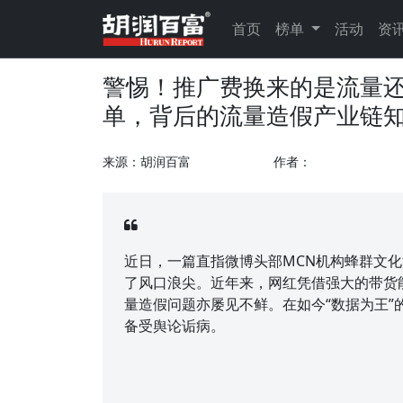
首页
榜单
活动
资
警惕！推广费换来的是流量还
单，背后的流量造假产业链
来源：胡润百富
作者：
近日，一篇直指微博头部MCN机构蜂群文
了风口浪尖。近年来，网红凭借强大的带货
量造假问题亦屡见不鲜。在如今“数据为王
备受舆论诟病。