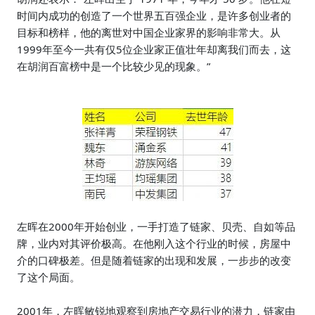
时间内成功的
创造了一个世界五百强企业
，是许多创业者的
目标和榜样，他的离世
对中国企业家
界的影响非常大。
从
1999年至今一
共有仅
5
位
企业家
正值壮年
却离我们而去，这
在
胡润
百富榜
中是一个比较少见的现象。”
左晖在2000年开始创业，一手打造了链家、贝壳、自如等品
牌，业内对其评价极高。
在他刚入这个行业的时候，房屋中
介的口碑极差。
但是随着链家的出现和发展，一步步的改变
了这个局面
。
2001年，左晖敏锐地观察到房地产交易行业的潜力，链家由