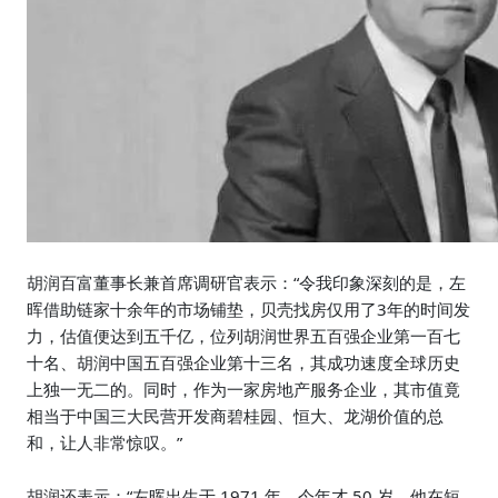
胡润百富董事长兼首席调研官表
示：“令我印象深刻的是，左
晖借助链家十余年的市场铺垫，贝壳找房仅用了3年的时间发
力，估值便达到五千亿，
位列胡润
世界五百强企业第一百七
十名、胡润中国五百强企业第十三名，其成功速度
全球历史
上独一无二的
。同时，
作为一家
房地产服务企业，其市值竟
相当于中国三大民营开发商碧桂园、恒大、龙湖价值的总
和，让人非常惊叹。
”
胡润还表示：“
左晖出生于 1971 年，今年才 50 岁
。
他
在短