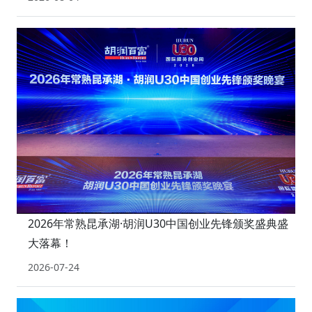
2026年常熟昆承湖·胡润U30中国创业先锋颁奖盛典盛
大落幕！
2026-07-24