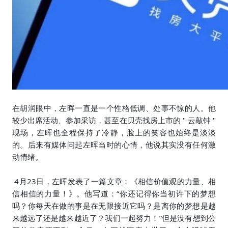
在胡润眼中，左晖一直是一个
性格低调、处事不惊的人。他
较少出席活动、参加采访，甚至在
贝壳找房上市的 " 云敲钟 "
现场，左晖也全程保持了冷静，脸上的笑容也始终是淡淡
的。后来有媒体问起左晖当时的心情，他说其实没有任何激
动情绪。
4
月
23
日，左晖发表了一篇文章：
《相信价值观的力量、相
信相信的力量！
》。
他写道：
“你还记得你当初许下的梦想
吗？
你每天在做的事是在无限接近它吗？
是离你的梦想是越
来越远了还是越来越近了？
我们一起努力！
”但是没有想到公