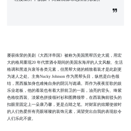
屡获殊荣的美剧《大西洋帝国》被称为美国黑帮历史大观，用宏
大的格局重现20 年代禁酒令期间的美国东海岸的人文风貌、生活
格调和黑道兴衰等各类元素，但黑帮大佬的精致着装才是此剧更
为迷人之处。主角Nucky Johnson 作为黑帮头目，纵然是白色领
结，黑西服加身也难掩自身的阴沉与诡谲。而作为夜夜笙歌的娱
乐业老板，他的着装也有着大胆前卫的一面，油亮的背头、绛紫
色格纹西装、淡紫色拼接领衬衫和图腾领带，在西装胸前驳头的
扣眼里固定上一朵康乃馨，更是点睛之笔。对财富的炫耀使彼时
的人们热爱所有亮眼璀璨的装饰元素，渴望突出自我的表现欲令
人们乐此不疲。