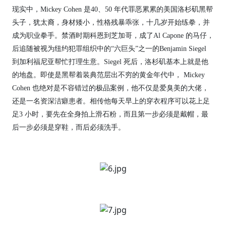
现实中，Mickey Cohen 是40、50 年代罪恶累累的美国洛杉矶黑帮
头子，犹太裔，身材矮小，性格残暴乖张，十几岁开始练拳，并
成为职业拳手。禁酒时期科恩到芝加哥，成了Al Capone 的马仔，
后追随被视为纽约犯罪组织中的“六巨头”之一的Benjamin Siegel
到加利福尼亚帮忙打理生意。Siegel 死后，洛杉矶基本上就是他
的地盘。即使是黑帮着装典范层出不穷的黄金年代中， Mickey
Cohen 也绝对是不容错过的极品案例，他不仅是爱臭美的大佬，
还是一名资深洁癖患者。相传他每天早上的穿衣程序可以花上足
足3 小时，要先在全身拍上滑石粉，而且第一步必须是戴帽，最
后一步必须是穿鞋，而后必须洗手。