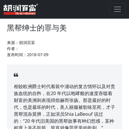
黑帮绅士的罪与美
来源：胡润百富
作者：
发布时间：2018-07-09
相较欧洲爵士时代着装中涌动的复古情怀以及对贵
族血统的自矜，在20 年代以咆哮般的速度吞噬着
财富的美洲则表现得煊赫而张扬。那是最好的时
代，也是最坏的时代，美人丽服被歌咏至死，才子
黑帮混杂莫辨，正如演员Shia LaBeouf 说过
的：“20 年代旧美国的黑帮故事有种幻想感，某种
程度上并不肮脏，简直就像罪恶里的歌剧。”