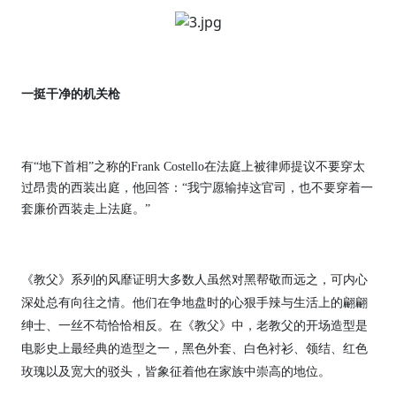
一挺干净的机关枪
有“地下首相”之称的Frank Costello在法庭上被律师提议不要穿太
过昂贵的西装出庭，他回答：“我宁愿输掉这官司，也不要穿着一
套廉价西装走上法庭。”
《教父》系列的风靡证明大多数人虽然对黑帮敬而远之，可内心
深处总有向往之情。他们在争地盘时的心狠手辣与生活上的翩翩
绅士、一丝不苟恰恰相反。在《教父》中，老教父的开场造型是
电影史上最经典的造型之一，黑色外套、白色衬衫、领结、红色
玫瑰以及宽大的驳头，皆象征着他在家族中崇高的地位。