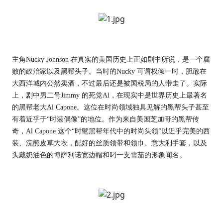
主角Nucky Johnson 在真实的美国历史上正如剧中所说，是一个腐
败的政治家以及黑帮头子。当时的Nucky 可谓权倾一时，胆敢在
大西洋城内公然卖酒，不过最后还是被国税局的人带走了。实际
上，剧中男二号Jimmy 的死党Al，在现实中是世界历史上最著名
的黑帮老大Al Capone。这位在时尚领域独具见解的黑帮头子甚至
有着近乎于“时装偶像”的地位。作为来自美国芝加哥的黑帮传
奇，Al Capone 这个“时髦黑帮年代中的时尚头领”以近乎完美的西
装、浣熊皮草大衣，配好的丝质领带和领巾、意大利手套，以及
头戴奶油色的博萨利诺宽边帽和叼一支雪茄的形象闻名。