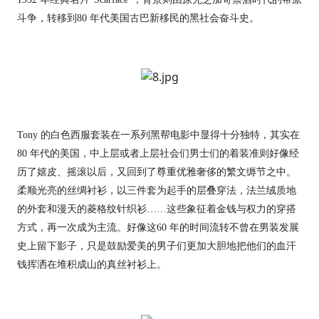
斗争，转移到80 年代美国古巴新移民的黑社会奋斗史。
Tony 的白色西服套装在一系列黑帮电影中显得十分独特，其实在
80 年代的美国，中上层或者上层社会们男士们的着装准则好像经
历了嬉皮、摇滚以后，又回到了尊重优雅奢侈的繁文缛节之中。
柔顺光亮的丝绸衬衫，以三件套为起手的层叠穿法，法兰绒质地
的外套和漫天的菱格纹针织衫……这些象征着金钱与权力的穿搭
方式，再一次成为主流。好像这60 年的时间流转不曾在男装发展
史上留下影子，只是鼓励爱美的男子们更加大胆地把他们的血汗
钱挥洒在堆积成山的真丝衬衫上。