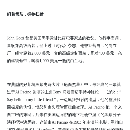
叼着雪茄，握抢扫射
John Gotti
曾是美国黑手党甘比诺犯罪家族的教父。他行事高调，
喜欢穿高级西装，登上过《时代》杂志。他曾经营自己的制衣
厂，经常穿着2,000 美元一套的高级定制西装，系着400 美元一条
的丝绸领带，喝着1,000 美元一瓶的白兰地。
在典型的好莱坞黑帮史诗大片《疤面煞星》中，最经典的一幕莫
过于Al Pacino 饰演的主角Tony 叼着雪茄手持冲锋枪，一边说：“
Say hello to my little friend ”，一边疯狂扫射的造型，他的整张脸
因极度的仇恨、愤怒和丧失理智而扭曲变形。Al Pacino 把一个来
自古巴的难民，后来在美国迈阿密的地下社会中游弋的黑帮分子
演绎得淋漓尽致。这部由Al Pacino 在1983 年主演的电影，重拍自
1932 年经典名片“Scarface”，背景则由原先芝加哥禁酒时代的帮派