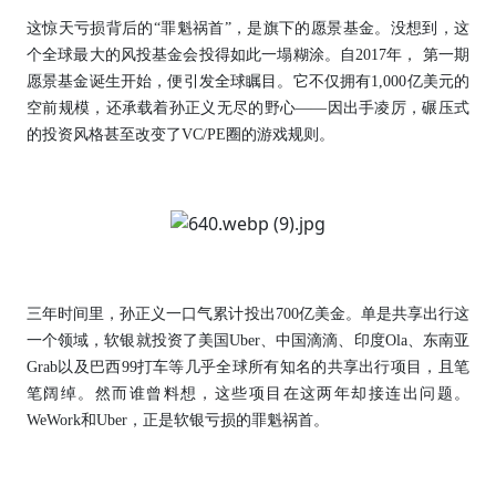
这惊天亏损背后的“罪魁祸首”，是旗下的愿景基金。没想到，这
个全球最大的风投基金会投得如此一塌糊涂。自2017年， 第一期
愿景基金诞生开始，便引发全球瞩目。它不仅拥有1,000亿美元的
空前规模，还承载着孙正义无尽的野心——因出手凌厉，碾压式
的投资风格甚至改变了VC/PE圈的游戏规则。
三年时间里，孙正义一口气累计投出700亿美金。单是共享出行这
一个领域，软银就投资了美国Uber、中国滴滴、印度Ola、东南亚
Grab以及巴西99打车等几乎全球所有知名的共享出行项目，且笔
笔阔绰。然而谁曾料想，这些项目在这两年却接连出问题。
WeWork和Uber，正是软银亏损的罪魁祸首。