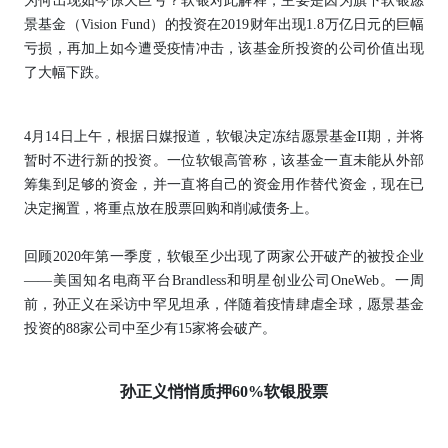
为何出现如今惊天巨亏？软银对此解释，主要是因为旗下软银愿
景基金（Vision Fund）的投资在2019财年出现1.8万亿日元的巨幅
亏损，再加上如今遭受疫情冲击，该基金所投资的公司价值出现
了大幅下跌。
4月14日上午，根据日媒报道，软银决定冻结愿景基金II期，并将
暂时不进行新的投资。一位软银高管称，该基金一直未能从外部
筹集到足够的资金，并一直将自己的资金用作替代资金，现在已
决定搁置，将重点放在股票回购和削减债务上。
回顾2020年第一季度，软银至少出现了两家公开破产的被投企业
——美国知名电商平台Brandless和明星创业公司OneWeb。一周
前，孙正义在采访中罕见坦承，伴随着疫情肆虐全球，愿景基金
投资的88家公司中至少有15家将会破产。
孙正义悄悄质押60%软银股票