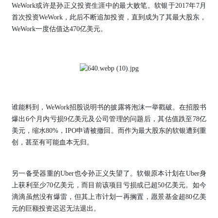
WeWork或许是孙正义投资生涯中的最大败笔。软银于2017年7月
首次投资WeWork，此后不断追加投资，直到成为了其最大股东，
WeWork一度估值达470亿美元。
谁能料到，WeWork招股说明书的披露将泡沫一举戳破。在招股书
爆出6个月内亏损9亿美元及公司管理的问题后，其估值跌至78亿
美元，缩水80%，IPO申请被撤回。而作为最大股东的软银遭到重
创，甚至有可能血本无归。
另一备受器重的Uber也令孙正义失望了。软银原本计划在Uber身
上获利至少70亿美元，而目前该项目亏损或已超50亿美元。如今
滴滴虽然没有爆雷，但其上市计划一再搁置，愿景基金超80亿美
元的巨额投资迟迟无法退出。