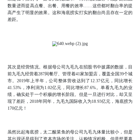
数量进而提高点餐、出餐、用餐的效率……这些都对翻台率的提
高产生了明显的效果。这和海底捞实打实的翻台尚且存在一定的
差距。
其次是
经营情况
。根据母公司九毛九在招股书中披露的数据，目
前九毛九经营着287间餐厅、管理着41家加盟店，覆盖全国39个城
市。2019年上半年，公司整体营收达到了12.37亿元，同比增长
41.53%，净利润为1.02亿元，同比增长87.6%。单看九毛九的业
绩，确实处于一个积极的增长阶段。但是一旦进行对比，却又呈
现了差距，2018年同年，九毛九国际收入为
18.93亿元
，海底捞为
170亿元！
虽然比起海底捞，太二酸菜鱼的母公司九毛九体量比较小，但是
其出现还是得到了资本市场的关注，认购情况积极。但是想要真