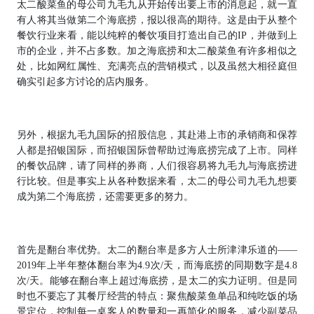
太二酸菜鱼的母公司九毛九从开始传出要上市的消息起，就一直
有人将其当做第二个海底捞，报以很高的期待。这是由于从整个
餐饮行业来看，能以纯粹的餐饮项目打造出自己的IP，并做到上
市的企业，并不占多数。加之海底捞和太二酸菜鱼有许多相似之
处，比如网红属性、充满亮点的营销模式，以及虽然大相径庭但
确实引起多方讨论的店内服务。
另外，根据九毛九国际的招股信息，其赴港上市的承销商和保荐
人都是
招银国际
，而招银国际曾帮助过海底捞完成了上市。同样
的餐饮品牌，请了同样的券商，人们很容易将九毛九与海底捞进
行比较。但是事实上从各种数据来看，太二的母公司九毛九想要
成为第二个海底捞，还需要更多的努力。
首先是
翻台率优势
。太二的翻台率是多方人士所津津乐道的——
2019年上半年整体翻台率为
4.9次/天
，而海底捞的同期数字是
4.8
次/天
。能够在翻台率上超过海底捞，是太二的实力证明。但是同
时也不要忘了其餐厅经营的
特点：聚焦酸菜鱼单品和纯吃饭的场
景定位，控制每一桌客人的数量和一再简化的服务，减少副菜品