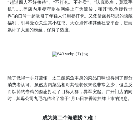
“超过四人不好接待”、“不打包、不外卖”、“认真吃鱼，莫玩手
机”……等店内用餐守则在网络上广为流传，和其“吃鱼拯救世
界”的口号一起吸引了年轻人们用餐打卡。又凭借颇具巧思的隐藏
福利，引导受众关注其小红书、大众点评和其他社交平台，进而
累计了大量的粉丝，保持了热度。
除了做得一手好营销，太二酸菜鱼本身的菜品口味也得到了部分
消费者认可。虽然店内菜品相对其他餐饮来说非常之少，但是反
而以简约专精的姿态打动了目标人群，异军突起。广开门店的同
时，其母公司九毛九传出了将于1月15日在香港挂牌上市的消息。
成为第二个海底捞？难！