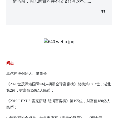
情当前，阎志所做的并不仅仅只有这些……
阎志
卓尔控股创始人、董事长
《2020世茂深港国际中心•胡润全球富豪榜》总榜第1303位，湖北
第2位，财富值150亿人民币；
《2019 LEXUS 雷克萨斯•胡润百富榜》第195位，财富值180亿人
民币；
中国作家协会成员，结集出版有《明天的诗篇》、《阎志诗