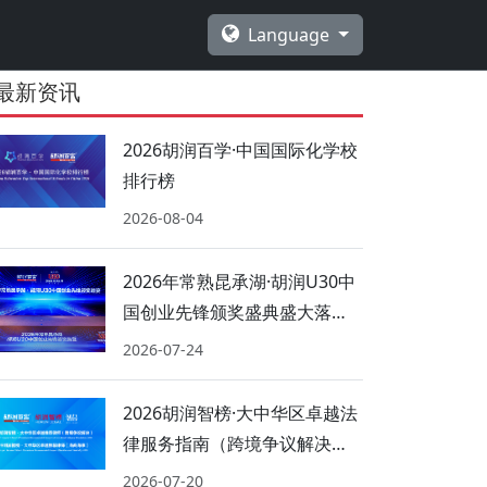
Language
最新资讯
2026胡润百学·中国国际化学校
排行榜
2026-08-04
2026年常熟昆承湖·胡润U30中
国创业先锋颁奖盛典盛大落
幕！
2026-07-24
2026胡润智榜·大中华区卓越法
律服务指南（跨境争议解决、
海商海事）
2026-07-20