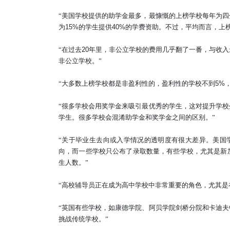
“
美国学校提供的助学金最多，最慷慨的上榜学校每年为四
为
15%
的学生提供
40%
的学费资助。不过，平均而言，上
“在过去
20
年里，非公立学校的费用几乎翻了一番，与收入
非公立学校。”
“大多数上榜学校都是非盈利性的，盈利性的学校不到
5%
“
很多学校会用奖学金来吸引最优秀的学生，这对提升学校
学生。很多学校会混淆助学金和奖学金之间的区别。
”
“
关于毕业生去向或入学情况的透明度有很大差异。美国学
向，而一些学校只公布了录取数量，有些学校，尤其是新
生人数。
”
“高校辅导员正在成为高中学校中非常重要的角色，尤其是
“
英国有些学校，如康德学院、阿贝学院剑桥分院和卡迪夫
挑战传统学校。
”