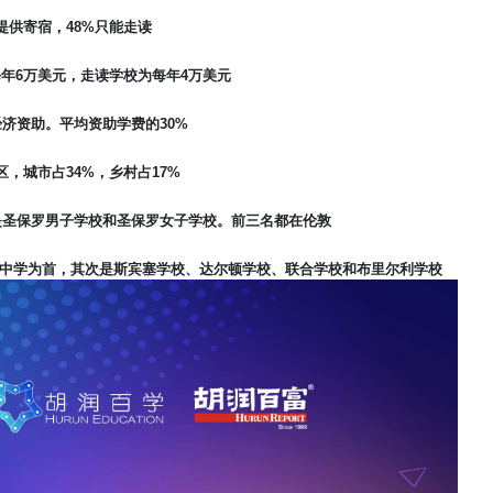
提供寄宿，
48%
只能走读
每年
6
万美元，走读学校为每年
4
万美元
经济资助。平均资助学费的
30%
区，城市占
34%
，乡村占
17%
是圣保罗男子学校和圣保罗女子学校。前三名都在伦敦
中学为首，其次是斯宾塞学校、达尔顿学校、联合学校和布里尔利学校