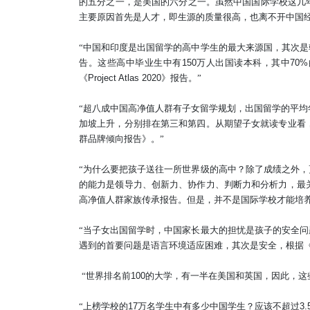
的五分之一，是美国的六分之一。虽然中国国际学校这几
主要原因首先是人才，即生源的质量很高，也离不开中国经
“
中国和印度是出国留学的高中学生的最大来源国，其次是
告。这些高中毕业生中有
150
万人出国读本科，其中
70%
《
Project Atlas 2020
》报告。
”
“超八成中国高净值人群有子女留学规划，出国留学的平均
加坡上升，分别排在第三和第四。从期望子女就读专业看
群品牌倾向报告》。”
“为什么要把孩子送往一所世界级的高中？除了成绩之外
的能力是领导力、创新力、协作力、判断力和分析力，最
高净值人群家族传承报告。但是，并不是国际学校才能培
“当子女出国留学时，中国家长最大的担忧是孩子的安全
遇到的首要问题是语言环境适应困难，其次是安全，根据
“
世界排名前
100
的大学，有一半在美国和英国，因此，这
“上榜学校
的
17
万名学生
中有多少中国学生？应该不超过
3.