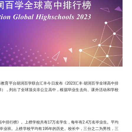
际教育平台胡润百学联合汇丰今日发布
《
2023
汇丰·
胡润百学全球高中排
3
），列出了全球顶尖非公立高中，根据毕业生去向、课外活动和学校
高中排行榜》。上榜学校共有
17
万名学生，每年有
2.4
万名毕业生。平均
毕业班。上榜学校平均有
195
年的历史。校长中，三分之二为男性，三