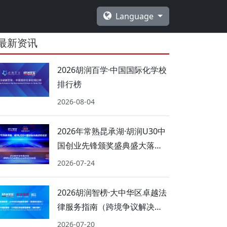
Language
最新资讯
2026胡润百学·中国国际化学校
排行榜
2026-08-04
2026年常熟昆承湖·胡润U30中
国创业先锋颁奖盛典盛大落
幕！
2026-07-24
2026胡润智榜·大中华区卓越法
律服务指南（跨境争议解决、
海商海事）
2026-07-20