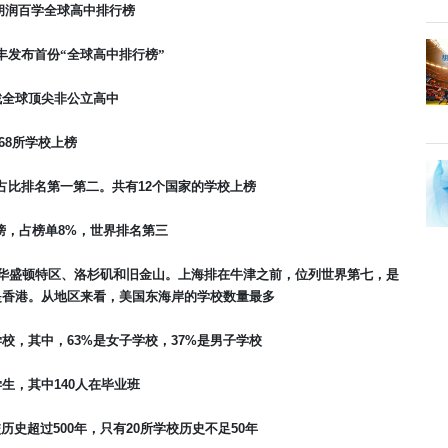
胡润百学全球高中排行榜
丰发布首份“全球高中排行榜”
找全球顶尖非公立高中
68
所学校上榜
占比排名第一第二。共有
12
个国家的学校上榜
榜，占榜单
8%
，世界排名第三
华盛顿特区、洛杉矶和旧金山。上海排在牛津之前，位列世界第七，是
是香港。从地区来看，美国东海岸的学校数量最多
学校，其中，
63%
是女子学校，
37%
是男子学校
学生，其中
140
人在毕业班
校历史超过
500
年，只有
20
所学校历史不足
50
年