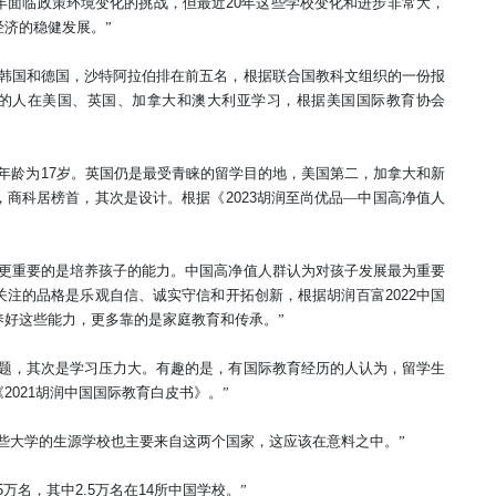
年面临政策环境变化的挑战，但最近
20
年这些学校变化和进步非常大，
济的稳健发展。”
韩国和德国，沙特阿拉伯排在前五名，根据联合国教科文组织的一份报
的人在美国、英国、加拿大和澳大利亚学习，根据美国国际教育协会
年龄为
17
岁。英国仍是最受青睐的留学目的地，美国第二，加拿大和新
，商科居榜首，其次是设计。根据《
2023
胡润至尚优品—中国高净值人
，更重要的是培养孩子的能力。中国高净值人群认为对孩子发展最为重要
关注的品格是乐观自信、诚实守信和开拓创新，根据胡润百富
2022
中国
养好这些能力，更多靠的是家庭教育和传承。”
问题，其次是学习压力大。有趣的是，有国际教育经历的人认为，留学生
《
2021
胡润中国国际教育白皮书》。”
些大学的生源学校也主要来自这两个国家，这应该在意料之中。
”
5
万名，其中
2.5
万名在
14
所中国学校。”