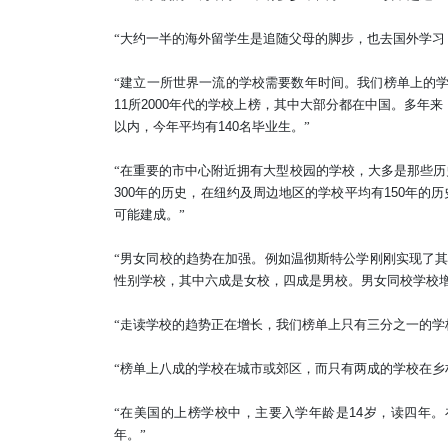
“
大约一半的海外留学生是追随父母的脚步，也去国外学习
“
建立一所世界一流的学校需要数年时间。我们榜单上的
11
所
2000
年代的学校上榜，其中大部分都在中国。多年来
以内，今年平均有
140
名毕业生。
”
“
在重要的市中心附近拥有大型校园的学校，大多是那些历
300
年的历史，在纽约及周边地区的学校平均有
150
年的历
可能建成。
”
“男女同校的趋势在加强。例如温彻斯特公学刚刚实现了
性别学校，其中六成是女校，四成是男校。男女同校学校
“
走读学校的趋势正在增长，我们榜单上只有三分之一的学
“
榜单上八成的学校在城市或郊区，而只有两成的学校在乡
“在美国的上榜学校中，主要入学年龄是
14
岁，读四年。
年。”