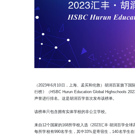
（
2023
年
6
月
10
日，上海、孟买和伦敦）胡润百富旗下国
行榜》
（
HSBC Hurun Education Global Highschools 202
声誉进行排名。这是胡润百学首次发布该榜单。
该榜单只包含拥有实体学校的非公立学校。
来自
12
个国家的
168
所学校
入选《
2023
汇丰·胡润百学全球
每所学校有
990
名学生，其中
33%
是寄宿生，
140
名学生在