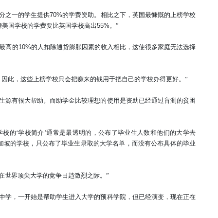
分之一的学生提供
70%
的学费资助。相比之下，英国最慷慨的上榜学校
榜美国学校的学费要比英国学校高出
55%
。
”
最高的
10%
的人扣除通货膨胀因素的收入相比，这使很多家庭无法选择
，因此，这些上榜学校只会把赚来的钱用于把自己的学校办得更好。”
生源有很大帮助。而助学金比较理想的使用是资助已经通过盲测的贫困
校的‘学校简介’通常是最透明的，公布了毕业生人数和他们的大学去
加坡的学校，只公布了毕业生录取的大学名单，而没有公布具体的毕业
在世界顶尖大学的竞争日趋激烈之际。”
中学，一开始是帮助学生进入大学的预科学院，但已经演变，现在正在