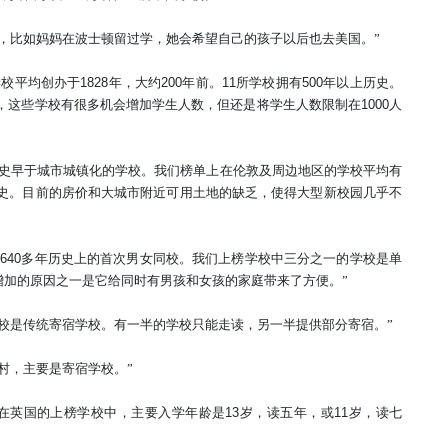
，比如妈妈在波士顿留过学，她会希望自己的孩子以后也去美国。
”
学校平均创办于
1828
年，大约
200
年前。
11
所学校拥有
500
年以上历史。
，这些学校有很多机会增加学生人数，但还是将学生人数限制在
1000
人
史早于城市城镇化的学校。我们榜单上在伦敦及周边地区的学校平均有
史。目前的房价和大城市附近可用土地的缺乏，使得大型新校园几乎不
其
640
多年历史上的首次男女同校。我们上榜学校中三分之一的学校是单
增加的原因之一是它给同时有男孩和女孩的家庭带来了方便。
”
校是传统寄宿学校。有一半的学校只能走读，另一半提供部分寄宿。
”
村，主要是寄宿学校。
”
在英国的上榜学校中，主要入学年龄是
13
岁，读五年，或
11
岁，读七