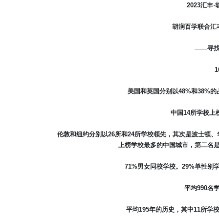
2023
汇丰·
胡润百学联合汇
——寻
1
美国和英国分别以
48%
和
38%
的
中国
14
所学校上
伦敦和纽约分别以
26
所和
24
所学校领先，其次是波士顿、
上榜学校最多的中国城市，第二名
71%
男女同校学校。
29%
单性别
平均
990
名
平均
195
年的历史，其中
11
所学