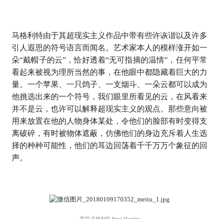
马格利特由于其超现实主义作品中带有些许诙谐以及许多
引人遐思的符号语言而闻名。艺术家本人的模样涨开如一
朵“戴帽子的云”，恰好透着“无可指摘的温情”，任何平常
看起来被视为理所当然的事，在他眼中都隐藏着巨大的力
量。一个苹果、一只鸽子、一支烟斗、一朵云都可以成为
他挑选出来的一个符号，我们眼里所看见的云，在风看来
并不是云，也许可以解释超现实主义的观点。那些意向被
用来放置在他的人物身体某处，令他们的脸部有时变得支
离破碎，有时被物体遮蔽，仿佛他们的身边充斥着人生选
择的种种可能性，他们的耳边回荡着千千万万个象征的回
声。
雷尼·马格利特 Rene Magritte