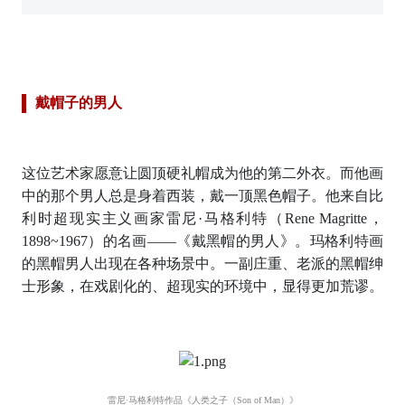
戴帽子的男人
这位艺术家愿意让圆顶硬礼帽成为他的第二外衣。而他画
中的那个男人总是身着西装，戴一顶黑色帽子。他来自比
利时超现实主义画家雷尼·马格利特（Rene Magritte，
1898~1967）的名画——《戴黑帽的男人》。玛格利特画
的黑帽男人出现在各种场景中。一副庄重、老派的黑帽绅
士形象，在戏剧化的、超现实的环境中，显得更加荒谬。
雷尼·马格利特作品《人类之子（Son of Man）》