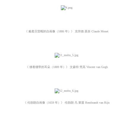
《 戴着贝雷帽的自画像（1886 年）》 克劳德·莫奈 Claude Monet
《 缠着绷带的耳朵（1889 年）》 文森特·梵高 Vincent van Gogh
《 伦勃朗自画像（1659 年）》 伦勃朗·凡·莱茵 Rembrandt van Rijn