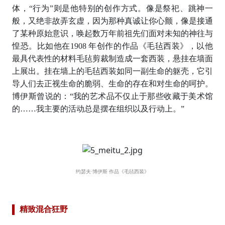
体，“行为”则是他特别的创作方式。像是祭祀、跳神一
般，又绝非故弄玄虚，因为那种真诚让你心颤，像是接通
了某种原始意识，唤起数万年前祖先们面对未知的神往与
惶恐。比如他在1908 年创作的作品《毛毡西装》，以他
最具代表性的材料毛毡剪裁制造成一套西装，悬挂在墙面
上展出。挂在墙上的毛毡西装如同一副生命的躯壳，它引
导人们去正视生命的脆弱、生命的存在和对生命的呵护。
博伊斯曾说的：“我的艺术品不仅止于那些收藏于美术馆
的……我主要的活动总是摆在组织以及行动上。”
约瑟夫·博伊斯 作品《毛毡西装》
精致混合狂野