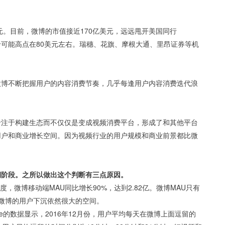
美元。目前，微博的市值接近170亿美元，远远甩开美国同行
股价可能高点在80美元左右。瑞穗、花旗、摩根大通、里昂证券等机
微博不断把握用户的内容消费节奏，几乎每逢用户内容消费迭代浪
专注于构建生态而不仅仅是变成视频消费平台，形成了和其他平台
用户和商业增长空间。因为视频行业的用户规模和商业前景都比微
期阶段。之所以做出这个判断有三点原因。
，微博移动端MAU同比增长90%，达到2.82亿。微博MAU只有
微博的用户下沉依然很大的空间。
le的数据显示，2016年12月份，用户平均每天在微博上面逗留的