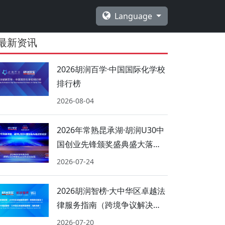
Language
最新资讯
2026胡润百学·中国国际化学校
排行榜
2026-08-04
2026年常熟昆承湖·胡润U30中
国创业先锋颁奖盛典盛大落
幕！
2026-07-24
2026胡润智榜·大中华区卓越法
律服务指南（跨境争议解决、
海商海事）
2026-07-20