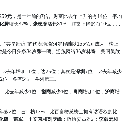
259
7
14
元，是十年前的
倍。财富比去年上升的有
位，平均
82%
81%
10
化腾
增长
，
张志东
增长
。财富下降的有
位，其
。“共享经济”的代表滴滴
34
岁
程维
以
155
亿元成为
IT
榜上
位是
今日头条
34
岁
张一鸣
、游族网络
36
岁
林奇
、美图
吴欣
11
25
7
，比去年增加
位，达
位；其次是
深圳
位，比去年减少
2
5
位，各有
位，并列第三。
1
1
1
，比去年减少
位；
徽商
减少
位，
粤商
增加
位，
沪商
增
2
IT
12%
年多
位，占
榜
，比百富榜总榜上拥有话语权的比
2
化腾
、
雷军
、
王文京
和
刘庆峰
；政协委员
位：
李彦宏
和