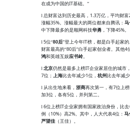
IT
在成为中国的
基础。”
1.3
l
总财富达到历史最高，
万亿，平均财富
35%
涨幅
。涨幅最大的两位都来自腾讯：
马
45%
中下降最多的是顺网科技
华勇
，下降
。
l
5
位“
80
后
”登上今年
IT
榜，都是白手起家的
财富最高的“
80
后”白手起家创业者。
其他
4
鸿
和英雄互娱
应书岭
。
IT
l
北京
仍然是最多上榜
企业家居住的城市
7
1
位；
上海
比去年减少
位，
杭州
比去年减少
7
l
从出生地来看，
浙商
再次第一，有
位上榜
3
5
加
位，各有
位，并列第二。
6
IT
l
位上榜
企业家拥有国家政治身份，比去
10%
2%
4
例（
）高
。其中，人大代表
位：
马
严望佳
（王佳）。