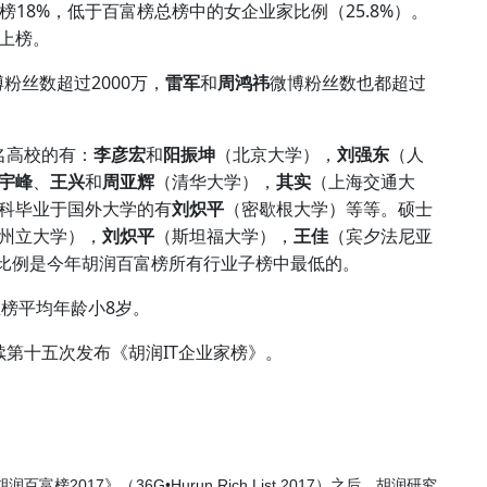
18%
25.8%
榜
，低于百富榜总榜中的女企业家比例（
）。
上榜。
2000
博粉丝数超过
万，
雷军
和
周鸿祎
微博粉丝数也都超过
名高校的有：
李彦宏
和
阳振坤
（北京大学），
刘强东
（人
宇峰
、
王兴
和
周亚辉
（清华大学），
其实
（上海交通大
科毕业于国外大学的有
刘炽平
（密歇根大学）等等。硕士
州立大学），
刘炽平
（斯坦福大学），
王佳
（宾夕法尼亚
一比例是今年胡润百富榜所有行业子榜中最低的。
8
总榜平均年龄小
岁。
IT
续第十五次发布《胡润
企业家榜》。
2017
36G•Hurun Rich List 2017
胡润百富榜
》（
）之后，胡润研究