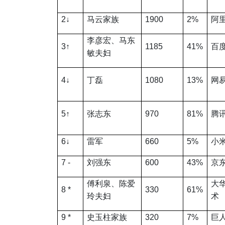
2
↓
马云家族
1900
2%
阿
李彦宏、马东
3
↑
1185
41%
百
敏夫妇
4
↓
丁磊
1080
13%
网
5
↑
张志东
970
81%
腾
6
↓
雷军
660
5%
小
7 -
刘强东
600
43%
京
傅利泉、陈爱
大
8 *
330
61%
玲夫妇
术
9 *
史玉柱家族
320
7%
巨