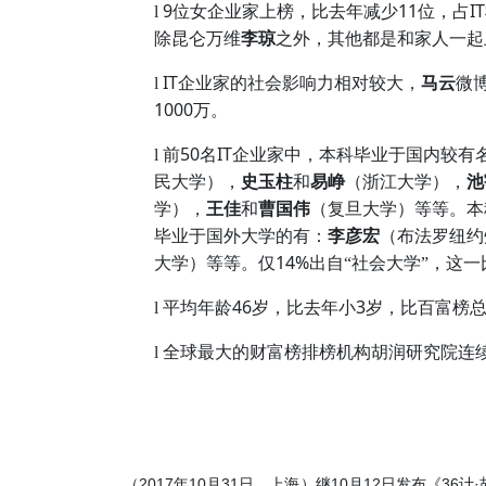
9
11
IT
l
位女企业家上榜，比去年减少
位，占
除昆仑万维
李琼
之外，其他都是和家人一起
IT
l
企业家的社会影响力相对较大，
马云
微
1000
万。
50
IT
l
前
名
企业家中，本科毕业于国内较有
民大学），
史玉柱
和
易峥
（浙江大学），
池
学），
王佳
和
曹国伟
（复旦大学）等等。本
毕业于国外大学的有：
李彦宏
（布法罗纽约
14%
大学）等等。仅
出自“社会大学”，这
46
3
l
平均年龄
岁，比去年小
岁，比百富榜
l
全球最大的财富榜排榜机构胡润研究院连
2017
10
31
10
12
36
·
（
年
月
日，上海）继
月
日发布《
计