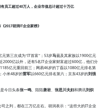
40
拥有员工超过
万人，企业市值总计超过十万亿
2017
IT
布《
胡润
企业家榜》
IT
53
1900
亿元第三次成为“
首富”；
岁
马云
及其家族以
亿元
2000
5
IT
600
近
亿以外，还有
名
企业家财富超过
亿，他们分
1185
46
1080
亿元重回前三；网易
岁的丁磊以
亿元排名第
48
660
43
；小米
岁的
雷军
以
亿元排名第六；京东
岁的
刘强
别是今日头条
张一鸣
、陌陌
唐岩
、
张思川夫妇
和腾讯
刘炽
IT
公司之列，都在三万亿左右。胡润表示：“这些大的
企业