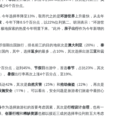
6
减少
个百分点。
13%
，今年选择率降至
，取而代之的是
环游世界
上升最快，从去年
8.5
22%
索
，今年下降
个百分点，以
位列第二。胡润表示：“环游世
极地探索的热度今年明显下来。”此外，
亲子出行
作为今年新增的
20%
节假期出国旅行，排名前三的目的地依次是
澳大利亚
（
）、
泰
10%
在国内，其中，选择
返乡
的最多，占
，其次选择出游
三亚
和
云
45%
23%
个百分点，达到
。
节假日
出游中，首选
春节
，占比
，其次
4
19%
）。
暑假
出行率再次上涨
个百分点，至
。
42%
25%
22%
高达
，其次是
自然灾害
（
）和
抢劫偷盗
（
），再次是
11%
设施安全
（
）。可以看出，安全问题是旅游者们旅途中最担心
务
作为选择旅游社的首要考虑因素，其次是
行程设计合理
，也有一
择。
创新行程
和
稀缺资源
也都以接近三成的选择率位列前五大考虑