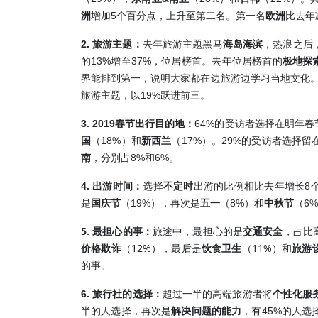
5
洲
增加
个百分点，上升至第二名。第一名
欧洲
比去年
2.
旅游主题：
去年旅游主题黑马
海岛海滨
，热浪之后
13%
37%
的
增至
，位居榜首。去年位居榜首的
极地探
界能排到第一，说明大家都在边旅游边学习当地文化。
19%
旅游主题，以
跃进前三。
3. 2019
64%
春节出行目的地：
的受访者选择在明年春
18%
17%
29%
国
（
）和
新西兰
（
）。
的受访者选择留
8%
6%
南
，分别占
和
。
4.
8
出游时间：
选择
不定时
出游的比例相比去年增长
19%
8%
6%
是
国庆节
（
），再次是
五一
（
）和
中秋节
（
5.
最担心的事：
旅途中，最担心的是
交通安全
，占比
12%
11%
价格欺诈
（
），最后是
饮食卫生
（
）和
旅游
的事。
6
.
旅行社的选择：
超过一半的高端旅游者将
个性化服
45%
半的人选择，再次是
解决问题的能力
，
有
的人选