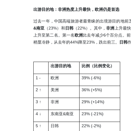
出游目的地：
非洲热度上升最快，欧洲仍是首选
过去一年，中国高端旅游者最青睐的出境游目的地前
&
23%
22%
南亚
（
）和
日韩
（
）。其中，
非洲
上升最快
6
上升至第二名。第一名
欧洲
比去年减少
个百分点。前
44%
23%
稍显冷静，从去年的
降至
，跌出前三。
日韩
出游目的地
比例（比例变化）
1 -
39% (-6%)
欧洲
2 ↑
36% (+5%)
美洲
3 ↑
29% (+14%)
非洲
4 ↓
&
23% (-21%)
东南亚
南亚
5 ↑
22% (-2%)
日韩