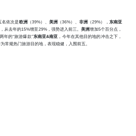
39%
36%
29%
五名依次是
欧洲
（
）、
美洲
（
）、
非洲
（
），
东南亚
15%
29%
5
，从去年的
增至
，强势进入前三。
美洲
增加
个百分点，
&
两年的“旅游爆款”
东南亚
南亚
，今年在其他目的地的冲击之下，
作为常规热门旅游目的地，表现稳健，入围前五。