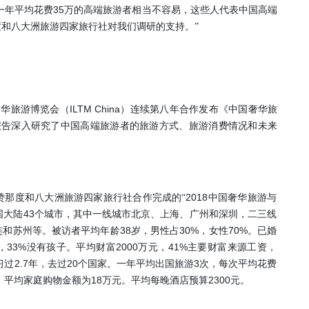
35
一年平均花费
万的高端旅游者相当不容易，这些人代表中国高端
和八大洲旅游四家旅行社对我们调研的支持。”
ILTM China
奢华旅游博览会（
）连续第八年合作发布《中国奢华旅
报告深入研究了中国高端旅游者的旅游方式、旅游消费情况和未来
2018
赞那度和八大洲旅游四家旅行社合作完成的“
中国奢华旅游与
43
国大陆
个城市，其中一线城市北京、上海、广州和深圳，二三线
38
30%
70%
连和苏州等。被访者平均年龄
岁，男性占
，女性
。已婚
33%
2000
41%
，
没有孩子。平均财富
万元，
主要财富来源工资，
2.7
20
3
习过
年，去过
个国家。一年平均出国旅游
次，每次平均花费
18
2300
，平均家庭购物金额为
万元。
平均每晚酒店预算
元。