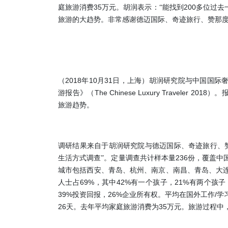
35
200
庭旅游消费
万元。胡润表示：“能找到
多位过去
旅游的大趋势。非常感谢
德迈国际、奇迹旅行、赞那度
2018
10
31
（
年
月
日，上海）胡润研究院与中国国际
The Chinese Luxury Traveler 2018
游报告》（
）。
旅游趋势。
调研结果来自于胡润研究院与德迈国际、奇迹旅行、
236
生活方式调查”。定量调查共计样本量
份，覆盖中
城市包括西安、青岛、杭州、南京、南昌、青岛、大
69%
42%
21%
人士占
，其中
有一个孩子，
有两个孩子
39%
26%
/
投资回报，
企业所有权。平均在国外工作
学
26
35
天。去年平均家庭旅游消费为
万元。旅游过程中