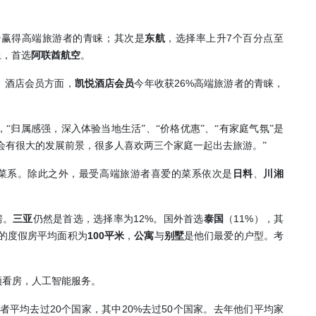
7
势赢得高端旅游者的青睐；其次是
东航
，选择率上升
个百分点至
上，首选
阿联酋航空
。
26%
。酒店会员方面，
凯悦酒店会员
今年收
获
高端旅游者的青睐，
“归属感强，深入体验当地生活”、“价格优惠”、“有家庭气氛”是
会有很大的发展前景，很多人喜欢两三个家庭一起出去旅游。”
菜系。除此之外，最受高端旅游者喜爱的菜系依次是
日料
、
川湘
12%
11%
房。
三亚
仍然是首选，选择率为
。国外首选
泰国
（
），其
100
的度假房平均面积为
平米
，
公寓
与
别墅
是他们最爱的户型。考
频看房，人工智能服务。
20
20%
50
者平均去过
个国家，其中
去过
个国家。去年他们平均家