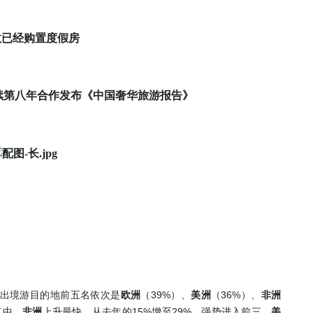
数已经购置度假房
续第八年合作发布《中国奢华旅游报告》
39%
36%
出境游目的地前五名依次是
欧洲
（
）、
美洲
（
）、
非洲
15%
29%
其中，
非洲
上升最快，从去年的
增至
，强势进入前三。
美