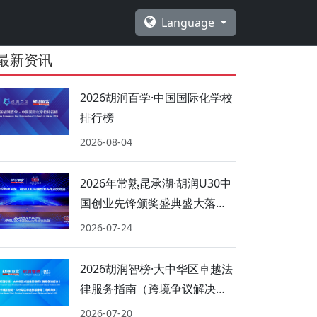
Language
最新资讯
2026胡润百学·中国国际化学校
排行榜
2026-08-04
2026年常熟昆承湖·胡润U30中
国创业先锋颁奖盛典盛大落
幕！
2026-07-24
2026胡润智榜·大中华区卓越法
律服务指南（跨境争议解决、
海商海事）
2026-07-20