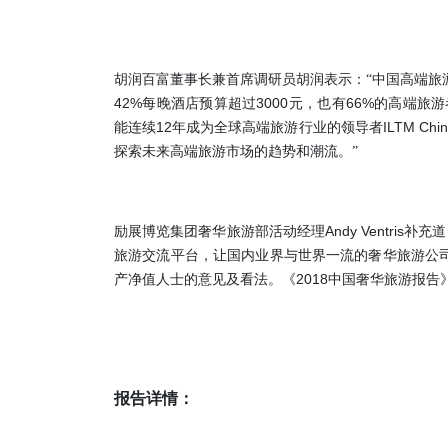
胡润百富董事长兼首席调研员胡润表示：“中国高端旅
42%
3000
66%
每晚酒店预算超过
元，也有
的高端旅游
12
ILTM Chi
能连续
年成为全球高端旅游行业的领导者
探索未来高端旅游市场的趋势和潮流。”
Andy Ventris
励展博览集团奢华旅游部活动经理
补充道
旅游交流平台，让国内业界与世界一流的奢华旅游公
2018
产净值人士的意见及看法。《
中国奢华旅游报告
报告详情：