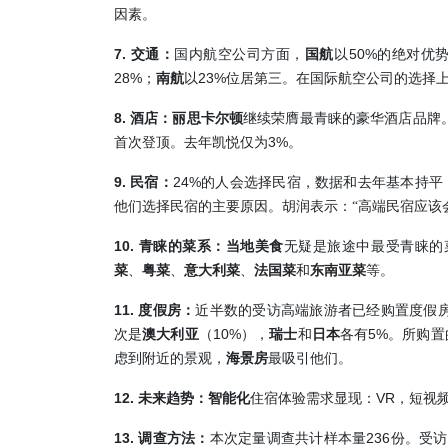
因素。
7.
50%
交通：
国内航空公司方面，
国航
以
的绝对优
28%
23%
；
南航
以
位居第三。在国际航空公司的选择
8.
酒店：丽思卡尔顿
继续荣膺最青睐的豪华酒店品牌
3%
首次登顶。去年凯悦仅为
。
9.
24%
民宿：
的人会选择民宿，数据和去年基本持平，
他们选择民宿的主要原因。胡润表示：“高端民宿应该
10.
青睐的菜系：当地美食
无疑是旅途中最受青睐的
菜
、
粤菜
、
意大利菜
、
法国菜
和
东南亚菜
等。
11.
度假房：
近半数的受访高端旅游者已经购置度假
10%
5%
次是
澳大利亚
（
），
瑞士
和
日本
各有
。所购置
虑到附近的景观，
海景房
最吸引他们。
12.
VR
未来趋势：智能化
住宿体验需求显现：
，短视
13.
236
调查方法：
本次定量调查共计样本量
份。受访