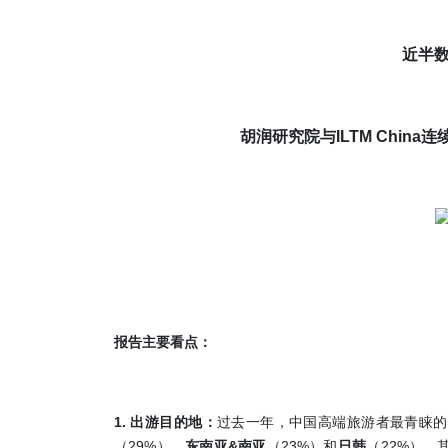
近半
胡润研究院与
ILTM China
连
报告主要看点：
1.
出游目的地：
过去一年，中国高端旅游者最青睐的
29%
&
23%
22%
（
），
东南亚
南亚
（
）和
日韩
（
）。