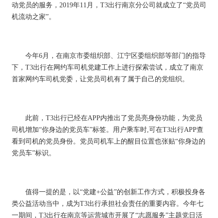
动党员的服务，2019年11月，T3出行南京分公司
就
成立了
“党员司
机流动之家”。
今年
6月，在南京市委组织部、江宁区委组织部等部门的指导
下，
T3出行在网约车司机党建工作上进行探索尝试
，成立了南京
首家网约车司机党委，让党员司机有了属于自己的党组织。
此前，
T3出行
已经
在
APP内推出了党员亮身份功能，为党员
司机增加“你身边的党员车”标签。用户乘车时,可在T3出行APP查
看到司机的党员身份。党员司机车上的醒目位置也张贴“你身边的
党员车”标识。
值得一提的是，以
“党建+公益”的创新工作方式，积极投身各
类公益活动当中，
成为
T
3
出行
承担社会责任的重要内容。
今年七
一期间，
T3出行在南京等运营城市开展了“志愿服务”主题党日活