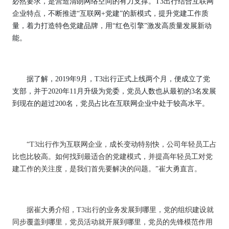
必然要求，是营造清朗网络空间的有力支撑。
T3出行结合互联网
企业特点，不断推进“互联网+党建”的新模式，提升党建工作质
量，着力打造特色党建品牌
，用
“红色引擎”激发高质量发展新动
能。
据了解，
2019年9月
，
T3
出行正式上线两个月，便成立了党
支部，并于
2020年11月升级为党委，党员人数也从最初的
3
名
发展
到现在的
超过
200
名
，党员占比在互联网企业中处于较高水平。
“T
3
出行作为互联网企业，成长变动特别快，公司年轻员工占
比也比较高。如何找到最适合的党建模式，并提高年轻员工对党
建工作的关注度，是我们首先要解决的问题。
”崔大勇直言。
据崔大勇介绍，
T
3
出行的业务发展到哪里，党的组织建设就
同步覆盖到哪里，党员活动就开展到哪里，党员的先锋模范作用