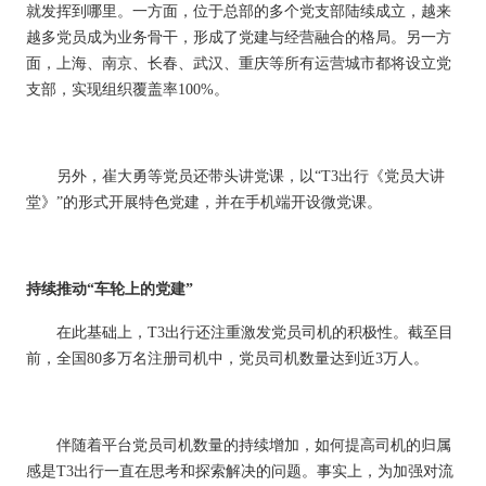
就发挥到哪里。一方面，位于总部的多个党支部陆续成立，越来
越多党员成为业务骨干，形成了党建与经营融合的格局。另一方
面，上海、南京、长春、武汉、重庆等所有运营城市都将设立党
支部，实现组织覆盖率
100%
。
另外，崔大勇等党员还带头讲党课，以
“
T3出行《党员大讲
堂》”的形式
开展特色党建，并在手机端开设微党课。
持续推动
“车轮上的党建”
在此基础上，
T3出行还注重激发党员司机的积极性。
截至目
前，
全国
80多万名注册司机中，党员司机数量达到近3万人。
伴随着平台党员司机数量的持续增加，如何提高司机的归属
感是
T3出行一直在思考和探索解决的问题。事实上，为加强对流