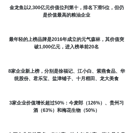
金龙鱼以
2,300
亿元价值位列第十，排名下滑
5
位，但仍
是价值最高的粮油企业
最年轻的上榜品牌是
2016
年成立的元气森林，其价值突
破
1,000
亿元，进入榜单前
20
名
8
家企业新上榜，分别是徐福记、江小白、紫燕食品、华
统股份、君乐宝、盐津铺子、十月稻田、龙大美食
3
家企业价值增长超过
50%
：今麦郎（
126%
）、贵州习
酒（
63%
）和梅花生物（
50%
）