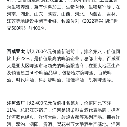
为生猪养殖，兼有饲料加工、生猪育种、生猪屠宰等，在
河南、湖北、山东、陕西、山西、河北、内蒙古、吉林、
江苏等地建设生猪产业链。牧原
位列《
2022
嘉兴
·
胡润世
界
500
强》前
400
名。
百威亚太
以
2,700
亿元价值新进前十，排名第八，价值同
比上升
22%
，是价值最高的啤酒企业，总部上海。百威亚
太是亚太区啤酒市场领先的啤酒酿造商，在亚太地区生产
及销售超过
50
个啤酒品牌，包括哈尔滨啤酒、百威啤
酒、时代啤酒、科罗娜啤酒、福佳啤酒、凯狮啤酒等。
洋河酒厂
以
2,400
亿元价值排名第九，价值同比下降
11%
。
总部江苏宿迁，洋河是绵柔型白酒代表品牌，拥有
洋河蓝色经典、洋河大曲、敦煌古酿等系列产品。拥有洋
河、双沟、泗阳、贵酒、梨花村五大酿酒生产基地。洋河