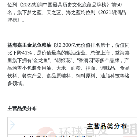
位列
《
2022
胡润中国最具历史文化底蕴品牌榜》前
50
名，旗下梦之蓝、天之蓝、海之蓝均位列《
2021
胡润品
牌榜》。
益海嘉里金龙鱼粮油
以
2,300
亿元价值排名第十，价值同
比下降
41%
，是价值最高的粮油企业。
总部上海，益海嘉
里旗下拥有
“
金龙鱼
”
、
“
胡姬花
”
、
“
香满园
”
等多个品牌，产
品涵盖小包装食用油、大米、面粉、挂面、调味品、食品
饮料、餐饮产品、食品原辅料、饲料原料、油脂科技等诸
多领域。
主营品类分布