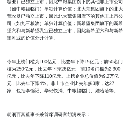
糖业）已独立上市，因此中粮集团旗下的其他非上市公司
（如中粮福临门）单独计算价值；北大荒集团旗下的北大
荒农垦已独立上市，因此北大荒集团旗下的其他非上市公
司（如九三粮油）单独计算价值；新希望集团旗下的新希
望六和与新希望乳业已独立上市，因此新希望六和与新希
望乳业的价值分开计算。
今年上榜门槛为
100
亿元，比去年下降
15
亿元；前
50
名门
槛为
250
亿元，比去年下降
26
亿元；前
10
名门槛为
2,300
亿元，比去年下降
110
亿元。上榜企业总价值为
9.2
万亿
元，比去年下降
4%
。非上市企业比去年多
3
家，达
27
家，包括李锦记、华彬快消、中粮福临门、娃哈哈等。
胡润百富董事长兼首席调研官胡润表示：