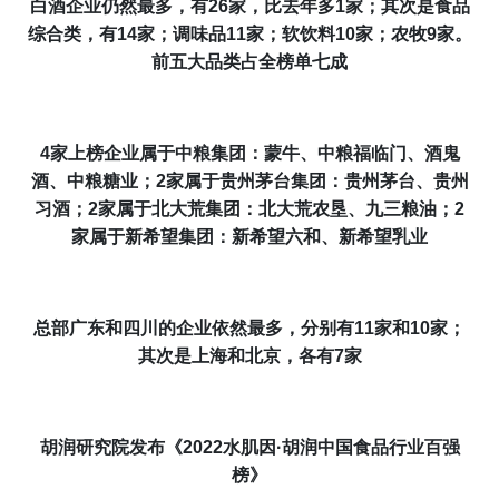
白酒企业仍然最多，有
26
家，比去年多
1
家；其次是食品
综合类，有
14
家；调味品
11
家；软饮料
10
家；农牧
9
家。
前五大品类占全榜单七成
4
家上榜企业属于中粮集团：蒙牛、中粮福临门、酒鬼
酒、中粮糖业；
2
家属于贵州茅台集团：贵州茅台、贵州
习酒；
2
家属于北大荒集团：北大荒农垦、九三粮油；
2
家属于新希望集团：新希望六和、新希望乳业
总部广东和四川的企业依然最多，分别有
11
家和
10
家；
其次是上海和北京，各有
7
家
胡润研究院发布《
2022
水肌因
·
胡润中国食品行业百强
榜
》