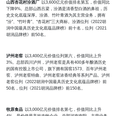
山西杏花村汾酒厂
以
3,600
亿元价值排名第五，价值同比
下降
9%
。
总部山西吕梁，汾酒是清香型白酒的鼻祖，历
史文化底蕴深厚。汾酒、竹叶青酒为其主营业务，拥有
“
汾
”
、
“
竹叶青
”
、
“
杏花村
”
三大商标。汾酒位列
《
2022
胡
润中国最具历史文化底蕴品牌榜》前十名，位列《
2021
胡润品牌榜》前
50
名。
泸州老窖
以
3,400
亿元价值位列第六，价值同比上升
3%
。
总部四川泸州，泸州老窖是具有
400
多年酿酒历史
的国有控股上市公司，
旗下拥有国窖
1573
、百年泸州老
窖、泸州老窖特曲、泸州老窖浓香经典等系列产品。泸州
老窖位列
《
2022
胡润中国最具历史文化底蕴品牌榜》前
50
名，
位列
《
2021
胡润品牌榜》前
150
名。
牧原食品
以
3,000
亿元价值排名第七，价值同比上升
4%
，是价值最高的农牧企业
，
总部河南南阳。主营业务