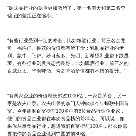
“调味品行业的竞争更加激烈了，第一名海天和第二名李
锦记的差距正在缩小。”
“
有些行业受到一定的冲击，比如粮油行业，前三名金龙
鱼、福临门、鲁花的价值都有所下滑；乳制品行业的伊
利、蒙牛、飞鹤、妙可蓝多、光明、新希望乳业都下跌显
著。有些行业则发展态势良好，比如啤酒行业，前三名的
百威亚太、华润啤酒、青岛啤酒价值都有不错的提升。
”
“
有两家企业的价值增长超过
1000
亿，一家是茅台，另一
家是农夫山泉。农夫山泉的掌门人钟睒睒今年蝉联中国首
富。今年胡润百富榜前
100
名中有
8
位食品行业企业家，
他们的食品企业都在本次食品榜的前
30
名。可以说，如
果你从事食品行业，想进我们百富榜前
100
名，那么你需
要把你的食品企业做到中国的前
30
名。”