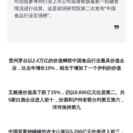
司估值参考同行业上市公司或者根据最新一轮融资
情况进行估算。这是胡润研究院第二次发布“中国
食品行业百强榜”。
贵州茅台以
2.4
万亿
的价值蝉联中国食品行业最具价值企
业
，比去年增长
10%
，相当于增加了一个伊利的价值
五粮液价值虽下跌了
25%
，仍以
6,600
亿元位居第二。共
5
家白酒企业进入前十，汾酒和泸州老窖分列第五第六，
洋河保持第九
中国首富钟睒睒的农夫山泉以
5,200
亿元价值进入前三，