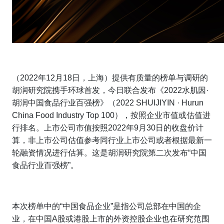
（
2022
年
12
月
18
日，上海）
提供有质量的榜单与调研的
胡润研究院携手环球首发
，今日
联合发布《
2022
水肌因
·
胡润中国食品行业百强榜》
（
2022 SHUIJIYIN · Hurun
China Food Industry Top 100
），按照企业市值或估值进
行排名。
上市公司市值按照
2022
年
9
月
30
日的收盘价计
算，非上市公司估值参考同行业上市公司或者根据最新一
轮融资情况进行估算。这是胡润研究院第二次发布“中国
食品行业百强榜”。
本次榜单中的“中国食品企业”是指公司总部在中国的企
业，在中国
A
股或港股上市的外资控股企业也在研究范围