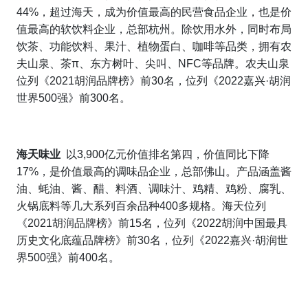
44%
，
超过海天，成为价值最高的民营食品企业，也
是价
值最高的软饮料企业
，总部杭州。除饮用水外，同时布局
饮茶、功能饮料、果汁、植物蛋白、咖啡等品类，拥有农
夫山泉、茶
π
、东方树叶、尖叫、
NFC
等品牌。农夫山泉
位列《
2021
胡润品牌榜》前
30
名，位列《
2022
嘉兴
·
胡润
世界
500
强》前
300
名。
海天味业
以
3,900
亿元价值排名第四，价值同比下降
17%
，是价值最高的调味品企业，总部佛山。产品涵盖酱
油、蚝油、酱、醋、料酒、调味汁、鸡精、鸡粉、腐乳、
火锅底料等几大系列百余品种
400
多规格。海天位列
《
2021
胡润品牌榜》前
15
名，位列《
2022
胡润中国最具
历史文化底蕴品牌榜》前
30
名，位列《
2022
嘉兴
·
胡润世
界
500
强》前
400
名。