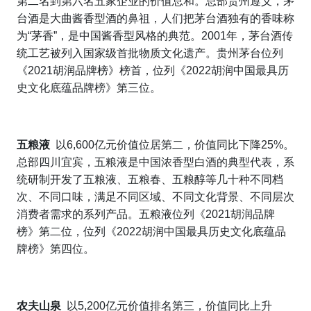
第二名到第六名五家企业的价值总和。总部贵州遵义，茅
台酒是大曲酱香型酒的鼻祖，人们把茅台酒独有的香味称
为“茅香”，是中国酱香型风格的典范。
2001
年，茅台酒传
统工艺被列入国家级首批物质文化遗产。贵州茅台位列
《
2021
胡润品牌榜》榜首，位列《
2022
胡润中国最具历
史文化底蕴品牌榜》第三位。
五粮液
以
6,600
亿元价值位居第二，价值同比下降
25%
。
总部四川宜宾，
五粮液是中国浓香型白酒的典型代表，系
统研制开发了五粮液、五粮春、五粮醇等几十种不同档
次、不同口味，满足不同区域、不同文化背景、不同层次
消费者需求的系列产品。五粮液位列
《
2021
胡润品牌
榜》第二位，位列《
2022
胡润中国最具历史文化底蕴品
牌榜》第四位。
农夫山泉
以
5,200
亿元价值排名第三，价值同比上升