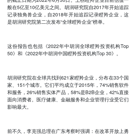
般在
5
亿至
10
亿美元之间。胡润研究院自
2017
年开始追踪
记录独角兽企业，自
2018
年开始追踪记录瞪羚企业，这
是胡润研究院第二次发布“全球瞪羚企业”榜单。
这份报告也包括
《
2022
年中胡润全球瞪羚投资机构
Top
50
》和《
2022
年中胡润中国瞪羚投资机构
Top 30
》。
胡润研究院在全球共找到
621
家瞪羚企业，分布在
33
个国
家、
151
个城市。它们平均成立于
2015
年，
74%
销售软件
和服务，
26
%
销售实体产品，
58%
是
B2B
企业，
42%
直接
面向消费者。医疗健康、金融服务和企业管理行业受它们
影响最大。
前不久，李克强总理在广东考察时强调：在改革开放上勇