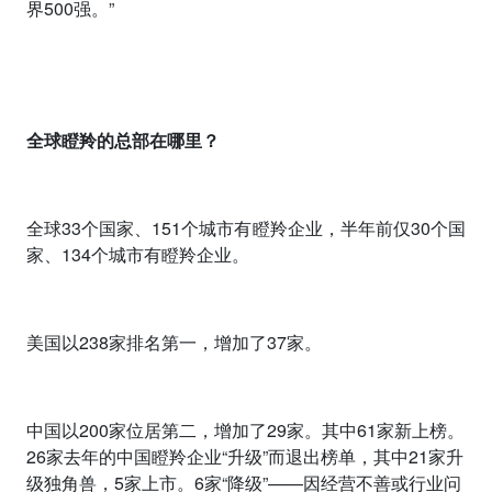
界
500
强。”
全球瞪羚的总部在哪里？
全球
33
个国家、
151
个城市有瞪羚企业，半年前仅
30
个国
家、
134
个城市有瞪羚企业。
美国以
238
家排名第一，增加了
37
家。
中国以
200
家位居第二，增加了
29
家。其中
61
家新上榜。
26
家去年的中国瞪羚企业“升级”而退出榜单，其中
21
家升
级独角兽，
5
家上市。
6
家“降级”——因经营不善或行业问