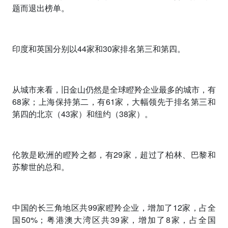
题而退出榜单
。
印度和英国分别以
44
家和
30
家排名第三和第四。
从城市来看，旧金山仍然是全球瞪羚企业最多的城市，有
68
家；上海保持第二，有
61
家，大幅领先于排名第三和
第四的北京（
43
家）和纽约（
38
家）。
伦敦是欧洲的瞪羚之都，有
29
家，超过了柏林、巴黎和
苏黎世的总和。
中国的长三角地区共
99
家瞪羚企业，增加了
12
家，占全
国
50%
；粤港澳大湾区共
39
家，增加了
8
家，占全国