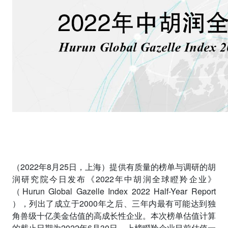
（
2022
年
8
月
25
日，上海）提供有质量的榜单与调研的胡
润研究院今日发布《
2022
年中胡润全球瞪羚企业》
（
Hurun Global Gazelle Index 202
2
Half-Year Report
），列出了成立于
2000
年之后、三年内最有可能达到独
角兽级十亿美金估值的高成长性企业。本次榜单估值计算
的截止日期为
2022
年
6
月
30
日。上榜瞪羚企业目前估值一