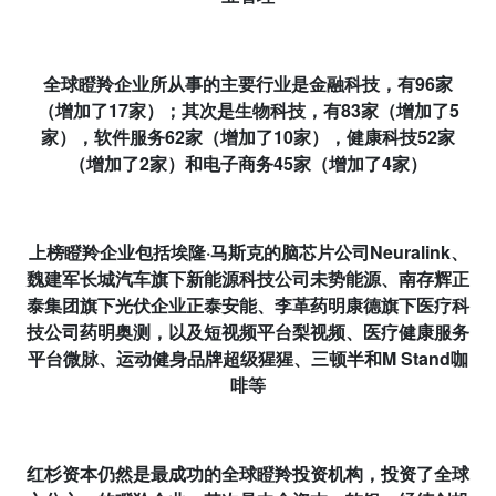
全球瞪羚企业所从事的主要行业是金融科技，有
96
家
（增加了
17
家）；其次是生物科技，有
83
家（增加了
5
家），软件服务
62
家（增加了
10
家），健康科技
52
家
（增加了
2
家）和电子商务
45
家（增加了
4
家）
上榜瞪羚企业包括埃隆
·
马斯克的脑芯片公司
Neuralink
、
魏建军长城汽车旗下新能源科技公司未势能源、南存辉正
泰集团旗下光伏企业正泰安能、李革药明康德旗下医疗科
技公司药明奥测，以及短视频平台梨视频、医疗健康服务
平台微脉、运动健身品牌超级猩猩、三顿半和
M Stand
咖
啡等
红杉资本仍然是最成功的全球瞪羚投资机构，投资了全球