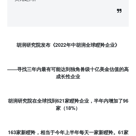
胡润研究院发布《
2022
年中胡润全球瞪羚企业》
——寻找三年内最有可能达到独角兽级十亿美金估值的高
成长性企业
胡润研究院在全球找到
621
家瞪羚企业，半年内增加了
96
家（
18%
）
163
家新瞪羚，相当于今年上半年每天一家新瞪羚。
61
家