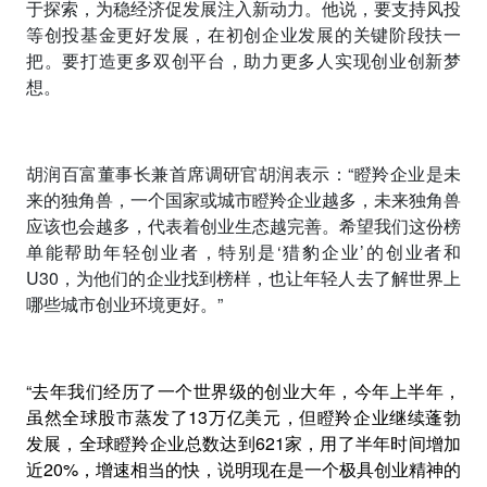
于探索，为稳经济促发展注入新动力。他说，要支持风投
等创投基金更好发展，在初创企业发展的关键阶段扶一
把。要打造更多双创平台，助力更多人实现创业创新梦
想。
胡润百富董事长兼首席调研官胡润表示：
“
瞪羚企业是未
来的独角兽，一个国家或城市瞪羚企业越多，未来独角兽
应该也会越多，代表着创业生态越完善。希望我们这份榜
单能帮助年轻创业者，特别是‘猎豹企业’的创业者和
U30
，为他们的企业找到榜样，也让年轻人去了解世界上
哪些城市创业环境更好。”
“去年我们经历了一个世界级的创业大年，今年上半年，
虽然全球股市蒸发了
13
万亿美元，但瞪羚企业继续蓬勃
发展，全球瞪羚企业总数达到
621
家，用了半年时间增加
近
20%
，增速相当的快
，说明现在是一个极具创业精神的