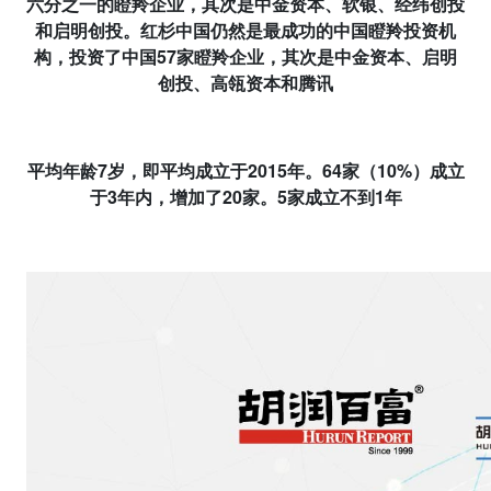
六分之一的瞪羚企业，其次是中金资本、软银、经纬创投
和启明创投。红杉中国仍然是最成功的中国瞪羚投资机
构，投资了中国
57
家瞪羚企业，其次是中金资本、启明
创投、高瓴资本和腾讯
平均年龄
7
岁，即平均成立于
2015
年。
64
家（
10%
）成立
于
3
年内，增加了
20
家。
5
家成立不到
1
年