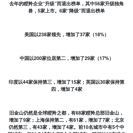
去年的瞪羚企业“升级”而退出榜单，其中
56
家升级独角
兽，
5
家上市。
6
家“降级”而退出榜单
美国以
238
家领先，增加了
37
家（
18%
）
中国以
200
家位居第二，增加了
29
家（
17%
）
印度以
44
家保持第三，增加了
15
家；英国以
30
家保持第
四，增加了
4
家
旧金山仍然是全球瞪羚之都，有
68
家瞪羚总部旧金山，
增加了
9
家；上海保持第二，有
61
家，增加了
7
家；北京
仍然第三，有
43
家，增加了
4
家。前
10
名城市中有
5
个中