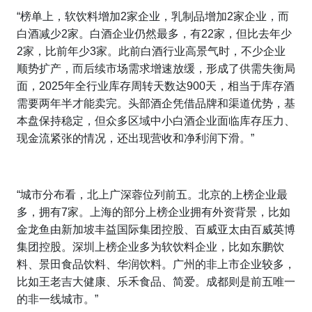
“榜单上，软饮料增加2家企业，乳制品增加2家企业，而
白酒减少2家。白酒企业仍然最多，有22家，但比去年少
2家，比前年少3家。此前白酒行业高景气时，不少企业
顺势扩产，而后续市场需求增速放缓，形成了供需失衡局
面，2025年全行业库存周转天数达900天，相当于库存酒
需要两年半才能卖完。头部酒企凭借品牌和渠道优势，基
本盘保持稳定，但众多区域中小白酒企业面临库存压力、
现金流紧张的情况，还出现营收和净利润下滑。”
“城市分布看，北上广深蓉位列前五。北京的上榜企业最
多，拥有7家。上海的部分上榜企业拥有外资背景，比如
金龙鱼由新加坡丰益国际集团控股、百威亚太由百威英博
集团控股。深圳上榜企业多为软饮料企业，比如东鹏饮
料、景田食品饮料、华润饮料。广州的非上市企业较多，
比如王老吉大健康、乐禾食品、简爱。成都则是前五唯一
的非一线城市。”