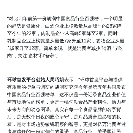
“对比四年前第一份胡润中国食品行业百强榜，一个明显
的趋势是健康化。白酒企业上榜数量从高峰时的26家降
至今年的22家，肉制品企业从高峰5家降至2家。同时，
乳制品企业上榜数量从最低7家升至11家，农牧企业从最
低9家升至12家。简单来说，就是消费者减少‘喝酒’与‘吃
肉’，关注‘食材’和‘营养’。”
环球首发平台创始人周巧娥
表示：“环球首发平台与提供
有质量的榜单与调研的胡润研究院今年是第五年共同发布
中国食品行业百强榜单，这不仅是一份记录食品企业价值
与市场地位的榜单，更是一幅勾勒食品产业韧性、活力与
未来方向的动态图谱。其实在每一个食品品牌的名字背
后，是无数个日夜的匠心坚守，是对品质毫厘必较的执
着，是对市场趋势敏锐洞察的智慧，更是对亿万消费者健
康与信任的一份沉甸甸的承诺。食品行业，关乎国计民