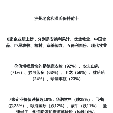
泸州老窖和温氏保持前十
8家企业新上榜，分别是安德利果汁、优然牧业、中国食
品、巨星农牧、椰树、京基智农、五得利面粉、现代牧业
价值增幅最快的是德康农牧（92%）、农夫山泉
（71%）、
妙可蓝多（63%）、
卫龙（56%）、娃哈哈
（24%）、珍酒李渡（23%）
7家企业价值跌幅超10%：华润饮料（跌28%）、飞鹤
（跌23%）、颐海国际（跌12%）、
蒙牛（跌11%）、盐
津铺子、华润啤酒和康师傅控股（
均
跌10%）