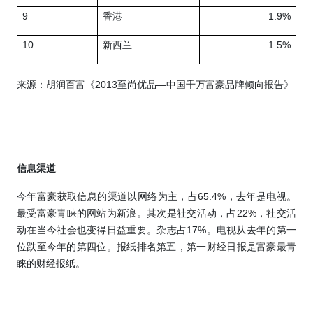
9
香港
1.9%
10
新西兰
1.5%
来源：胡润百富《
2013
至尚优品—中国千万富豪品牌倾向报告》
信息渠道
今年富豪获取信息的渠道以网络为主，占
65.4%
，去年是电视。
最受富豪青睐的网站为新浪。其次是社交活动，占
22%
，社交活
动在当今社会也变得日益重要。杂志占
17%
。电视从去年的第一
位跌至今年的第四位。报纸排名第五，第一财经日报是富豪最青
睐的财经报纸。