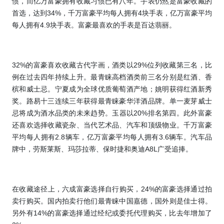
惯，而亿万富豪拥有收藏习惯已有八年。
手表仍然是富豪收藏的
首选，达到
34%
，
千万富豪平均每人拥有
4
块手表，亿万富豪平均
每人拥有
4.9
块手表。富豪最喜欢的手表是
百达翡丽。
32%
的富豪喜欢收藏古代字画，酒类以
29%
位列收藏第三名，比
例在过去四年持续上升。最青睐高档酒类前三名分别是红酒、香
槟和威士忌。宁夏成为全球优质葡萄酒产地；姚明获得红酒新秀
奖。路易十三连续三年获得最青睐豪华洋酒品牌。单一麦芽威士
忌将成为酒水品类的未来趋势。玉器以
20%
排名第四。此外富豪
还喜欢选择收藏瓷杂、当代艺术品、汽车和顶级物业。千万富豪
平均每人拥有
2.8
辆车，亿万富豪平均每人拥有
3.6
辆车。汽车品
牌中，劳斯莱斯、玛莎拉蒂、保时捷和奥迪
A8L
广受追捧。
在收藏途径上，六成富豪选择自行购买，
24%
的富豪选择通过拍
卖行购买。国内拍卖行他们最青睐中国嘉德，国外则是佳士得。
另外有
14%
的富豪选择通过经纪或委托代理购买，比去年增加了