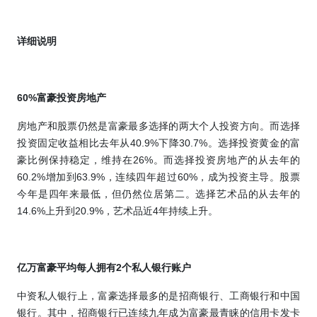
详细说明
60%
富豪投资房地产
房地产和股票仍然是富豪最多选择的两大个人投资方向。而选择
投资固定收益相比去年从
40.9%
下降
30.7%
。选择投资黄金的富
豪比例保持稳定，维持在
26%
。而选择投资房地产的从去年的
60.2%
增加到
63.9%
，连续四年超过
60%
，成为投资主导。股票
今年是四年来最低，但仍然位居第二。选择艺术品的从去年的
14.6%
上升到
20.9%
，艺术品近
4
年持续上升。
亿万富豪平均每人拥有
2
个私人银行账户
中资私人银行上，富豪选择最多的是招商银行、工商银行和中国
银行。其中，招商银行已连续九年成为富豪最青睐的信用卡发卡