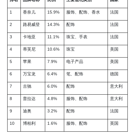
1
香奈儿
15.9%
服饰、配饰、香水
法国
2
路易威登
14.3%
配饰
法国
3
卡地亚
11.1%
珠宝、手表
法国
4
蒂芙尼
10.6%
珠宝
美国
5
苹果
7.9%
电子产品
美国
6
万宝龙
6.4%
笔、配饰
德国
7
古驰
6.0%
配饰
意大利
8
普拉达
4.8%
服饰、配饰
意大利
9
迪奥
3.2%
配饰
法国
10
博柏利
1.6%
服饰、配饰
英国