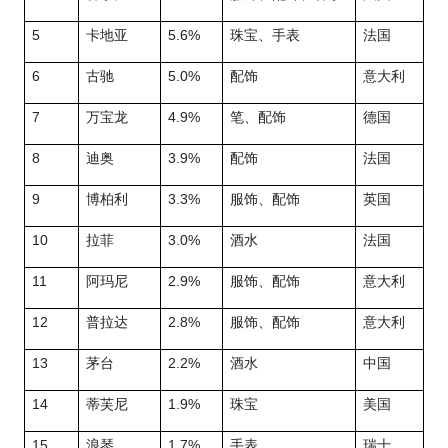
5
卡地亚
5.6%
珠宝、手表
法国
6
古驰
5.0%
配饰
意大利
7
万宝龙
4.9%
笔、配饰
德国
8
迪奥
3.9%
配饰
法国
9
博柏利
3.3%
服饰、配饰
英国
10
拉菲
3.0%
酒水
法国
11
阿玛尼
2.9%
服饰、配饰
意大利
12
普拉达
2.8%
服饰、配饰
意大利
13
茅台
2.2%
酒水
中国
14
蒂芙尼
1.9%
珠宝
美国
15
浪琴
1.7%
手表
瑞士