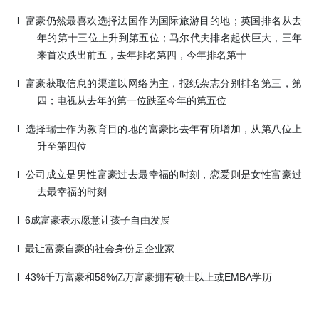
l
富豪仍然最喜欢选择法国作为国际旅游目的地；英国排名从去
年的第十三位上升到第五位；马尔代夫排名起伏巨大，三年
来首次跌出前五，去年排名第四，今年排名第十
l
富豪获取信息的渠道以网络为主，报纸杂志分别排名第三，第
四；电视从去年的第一位跌至今年的第五位
l
选择瑞士作为教育目的地的富豪比去年有所增加，从第八位上
升至第四位
l
公司成立是男性富豪过去最幸福的时刻，恋爱则是女性富豪过
去最幸福的时刻
l
6
成富豪表示愿意让孩子自由发展
l
最让富豪自豪的社会身份是企业家
l
43%
千万富豪和
58%
亿万富豪拥有硕士以上或
EMBA
学历