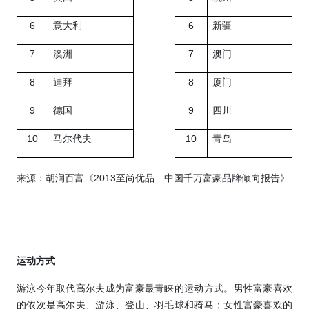
6
意大利
6
新疆
7
澳洲
7
澳门
8
迪拜
8
厦门
9
德国
9
四川
10
马尔代夫
10
青岛
来源：胡润百富《
2013
至尚优品—中国千万富豪品牌倾向报告》
运动方式
游泳今年取代高尔夫成为富豪最青睐的运动方式。男性富豪喜欢
的依次是高尔夫、游泳、登山、羽毛球和骑马；女性富豪喜欢的