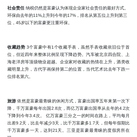
社会责任
纳税仍然是富豪认为体现企业家社会责任的最好方式
。
环保由去年的
11%
上升到今年的
17%
，排名从第五位上升到第三
位，
45
岁以下的富豪更注重环保。
收藏趋势
3
个富豪中有
1
个收藏手表，虽然手表收藏依旧位于首
位，但近四年来整体比例呈现下降趋势。汽车被北京四合院、上
海老洋房等顶级物业超越。企业家对收藏的热情在上升，酒类收
藏明显上升，古代字画保持第二的位置，当代艺术比去年下跌一
位排名第六。
旅游
依然是富豪最青睐的休闲方式，富豪出国率五年来第一次下
降，千万富豪每年出国
2.8
次，而亿万富豪出国率从去年的
4.2
次
下降到今年
3.4
次。 亿万富豪三分之一的时间在路上，
平均每月
出差
9.2
天，比去年减少
3
天，比千万富豪多
1.7
天，但每年假期比
千万富豪多一天，达到
21
天。
三亚是富豪最青睐的度假房所在