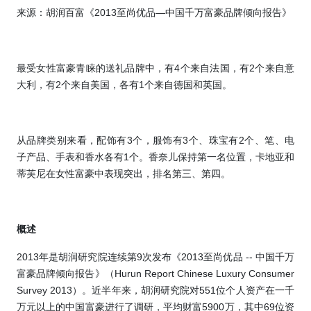
来源：胡润百富《
2013
至尚优品—中国千万富豪品牌倾向报告》
最受女性富豪青睐的送礼品牌中，有
4
个来自法国，有
2
个来自意
大利，有
2
个来自美国，各有
1
个来自德国和英国。
从品牌类别来看，配饰有
3
个，服饰有
3
个、珠宝有
2
个、笔、电
子产品、手表和香水各有
1
个。
香奈儿保持第一名位置，卡地亚和
蒂芙尼在女性富豪中表现突出，排名第三、第四。
概述
2013
年是胡润研究院连续第
9
次发布《
2013
至尚优品
--
中国千万
富豪品牌倾向报告》（
Hurun Report Chinese Luxury Consumer
Survey 2013
）。近半年来，胡润研究院对
551
位个人资产在一千
万元以上的中国富豪进行了调研，平均财富
5900
万，其中
69
位资