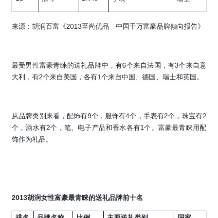
来源：胡润百富《
2013
至尚优品—中国千万富豪品牌倾向报告》
最受男性富豪青睐的送礼品牌中，有
6
个来自法国，有
3
个来自意
大利，有
2
个来自美国，各有
1
个来自中国、德国、瑞士和英国。
从品牌类别来看，配饰有
9
个，服饰有
4
个，手表有
2
个，珠宝有
2
个，酒水有
2
个，笔、电子产品和香水各有
1
个。富豪最青睐用配
饰作为礼品。
2013
胡润女性富豪最青睐的送礼品牌前十名
排名
品牌名称
比例
主要送礼类别
国家