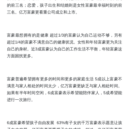
的前三名；恋爱，孩子出生和结婚则是女性富豪最幸福时刻的前
三名。亿万富豪更看重公司成立和上市。
富豪最想拥有的是健康
超过
1/3
的富豪认为自己运动不够，另有
超过
1/4
的富豪不满意自己的健康状况。女性和年轻富豪更为关注
自己的身材。近
3
成富豪认为自己的工作生活不平衡，年轻富豪这
方面困扰更多。
富豪普遍希望拥有更多的时间和更多的家庭生活
5
成以上富豪不
满意与家人相处的时间太少，亿万富豪更缺乏与家人相处时间。
如果有半年时间空闲，
6
成富豪表示希望能陪伴家人，
5
成希望能
进行一次旅行。
6
成富豪希望孩子自由发展
63%
有子女的千万富豪表示愿意让孩