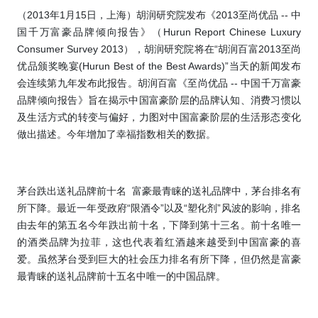
（
2013
年
1
月
15
日，上海）胡润研究院发布《
2013
至尚优品
--
中
国千万富豪品牌倾向报告》（
Hurun Report Chinese Luxury
Consumer Survey 2013
），胡润研究院将在“胡润百富
2013
至尚
优品颁奖晚宴
(Hurun Best of the Best Awards)
”当天的新闻发布
会连续第九年发布此报告。胡润百富《至尚优品
--
中国千万富豪
品牌倾向报告》旨在揭示中国富豪阶层的品牌认知、消费习惯以
及生活方式的转变与偏好，力图对中国富豪阶层的生活形态变化
做出描述。今年增加了幸福指数相关的数据。
茅台跌出送礼品牌前十名
富豪最青睐的送礼品牌中，茅台排名有
所下降。最近一年受政府“限酒令”以及“塑化剂”风波的影响，排名
由去年的第五名今年跌出前十名，下降到第十三名。前十名唯一
的酒类品牌为拉菲，这也代表着红酒越来越受到中国富豪的喜
爱。虽然茅台受到巨大的社会压力排名有所下降，但仍然是富豪
最青睐的送礼品牌前十五名中唯一的中国品牌。