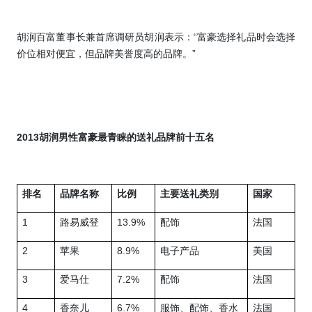
胡润百富董事长兼首席调研员
胡润表示：“富豪选择礼品时会选择
价位相对便宜，但品牌美誉度高的品牌。”
2013
胡润男性富豪最青睐的送礼品牌前十五名
排名
品牌名称
比例
主要送礼类别
国家
1
路易威登
13.9%
配饰
法国
2
苹果
8.9%
电子产品
美国
3
爱马仕
7.2%
配饰
法国
4
香奈儿
6.7%
服饰、配饰、香水
法国