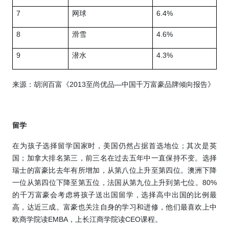
7
网球
6.4%
8
滑雪
4.6%
9
潜水
4.3%
来源：胡润百富《
2013
至尚优品—中国千万富豪品牌倾向报告》
留学
在为孩子选择留学国家时，美国仍然占据首选地位；其次是英
国；加拿大排名第三，前三名在过去五年中一直保持不变。选择
瑞士的富豪比去年有所增加，从第八位上升至第四位。澳洲下降
一位从第四位下降至第五位，法国从第九位上升到第七位。
80%
的千万富豪会考虑将孩子送出国留学，选择高中出国的比例最
高，达近三成。富豪也关注自身的学习和进修，他们最喜欢上中
欧商学院读
EMBA
，上长江商学院读
CEO
课程。