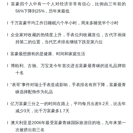
l
富豪四个人中有一个人对经济非常有信心，比例由三年前的
56%
下降到
25%
，历年来最低
l
千万富豪平均工作日睡眠六个半小时，周末多睡觉半个小时
l
企业家对收藏的热情度上升，手表位列收藏首位，古代字画保
持第二的位置，当代艺术排名继续下跌至第六位
l
富豪最想拥有的是健康、时间和家庭生活
l
博柏利、古驰、万宝龙今年首次进去富豪最青睐的送礼品牌前
十名
l
“表哥”事件对瑞士手表造成影响，手表排名有所下降，富豪最青
睐选择配饰作为礼品
l
亿万富豪三分之一的时间在路上，平均每月出差
9.2
天，比去年
减少
3
天，比千万富豪多
1.7
天
l
澳大利亚是
2006
年最受富豪青睐国际旅游目的地，九年来第一
次被挤出前三名