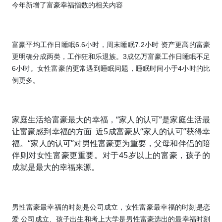
今年新增了富豪幸福指数的相关内容
富豪平均工作日睡眠
6.6
小时，周末睡眠
7.2
小时
资产更高的富豪
更明确分成两类，工作狂和乐退族。
3
成亿万富豪工作日睡眠不足
6
小时。女性富豪的更常遇到睡眠问题，睡眠时间小于
4
小时的比
例更多。
家庭生活给富豪最大的幸福，“家人的认可”是家庭生活最
让富豪感到幸福的方面
近
5
成富豪从“家人的认可”获得幸
福。“家人的认可”对男性富豪更为重要，父母和伴侣的陪
伴则对女性富豪更重要。对于
45
岁以上的富豪，孩子的
成就是最大的幸福来源。
男性富豪最幸福的时刻是公司成立，女性富豪最幸福的时刻是恋
爱
公司成立、孩子出生和考上大学是男性富豪选出的最幸福时刻