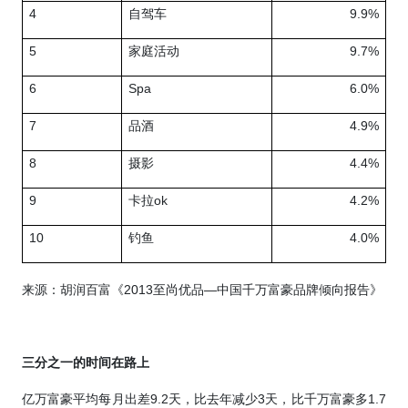
4
自驾车
9.9%
5
家庭活动
9.7%
6
Spa
6.0%
7
品酒
4.9%
8
摄影
4.4%
9
卡拉
ok
4.2%
10
钓鱼
4.0%
来源：胡润百富《
2013
至尚优品—中国千万富豪品牌倾向报告》
三分之一的时间在路上
亿万富豪平均每月出差
9.2
天，比去年减少
3
天，比千万富豪多
1.7