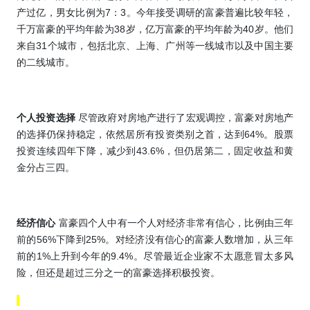
产过亿，男女比例为
7
：
3
。今年接受调研的富豪普遍比较年轻，
千万富豪的平均年龄为
38
岁，亿万富豪的平均年龄为
40
岁。他们
来自
31
个城市，包括北京、上海、广州等一线城市以及中国主要
的二线城市。
个人投资选择
尽管政府对房地产进行了宏观调控，富豪对房地产
的选择仍保持稳定，依然居所有投资类别之首，达到
64%
。股票
投资连续四年下降，减少到
43.6%
，但仍居第二，固定收益和黄
金分占三四。
经济信心
富豪四个人中有一个人对经济非常有信心，比例由三年
前的
56%
下降到
25%
。对经济没有信心的富豪人数增加，从三年
前的
1%
上升到今年的
9.4%
。
尽管最近企业家不太愿意冒太多风
险，但还是超过三分之一的富豪选择积极投资。