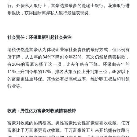
行。外资私人银行上，富豪选择最多的是瑞士银行。花旗银行进
步很快，获得国际离岸私人银行最佳表现奖。
社会责任：环保重新引起社会关注
纳税仍然是富豪认为体现企业家社会责任的最好方式，但比例有
所下降，从去年的
34%
下降到今年
22%
。其次仍然是慈善捐款，
有
20%
的富豪选择了这一项，比去年略有下降。环保由去年的
11%
上升到今年的
17%
，排名从第五位上升到第三位，
45
岁以下
的富豪更注重环保。其他还有提高就业率、维护职工权益和引领
行业等。
收藏：男性亿万富豪对收藏情有独钟
富豪对收藏的热情很高。
男性富豪比女性富豪更喜欢收藏。亿万
富豪比千万富豪更喜欢收藏
。
千万富豪近五年来开始拥有收藏习