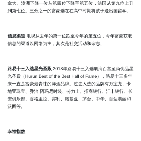
拿大。澳洲下降一位从第四位下降至第五位，法国从第九位上升
到第七位。三分之一的富豪选在在高中时期将孩子送出国留学。
信息渠道
电视从去年的第一位跌至今年的第五位，今年富豪获取
信息的渠道以网络为主，其次是社交活动和杂志。
路易十三入选星光圣殿
2013
年路易十三入选胡润百富至尚优品星
光圣殿（
Hurun Best of the Best Hall of Fame
），路易十三多年
来一直是富豪最青睐的洋酒品牌。
过去入选
的品牌有万宝龙、卡
地亚珠宝、乔治
·
阿玛尼时装、劳力士、招商银行、汇丰银行、长
安俱乐部、香格里拉、宾利、诺基亚、茅台、中华、百达翡丽和
沃图
等。
幸福指数