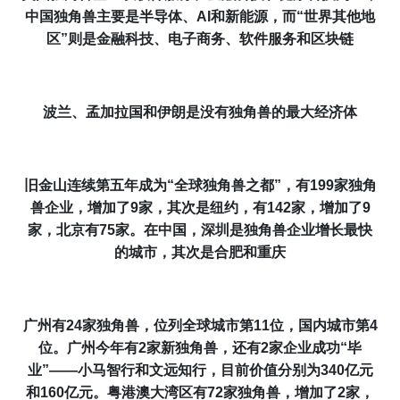
中国独角兽主要是半导体、
AI
和新能源，而“世界其他地
区”则是金融科技、电子商务、
软件服务
和区块链
波兰、孟加拉国和伊朗是没有独角兽的最大经济体
旧金山
连续第五年成为
“
全球
独角兽之都”，有199家独角
兽企业，增加了9家，其次是纽约，有142家，增加了9
家，北京有75家。在中国，
深圳
是独角兽企业增长最快
的城市，其次是
合肥和
重庆
广州有24家独角兽，位列全球城市第11位，国内城市第4
位。广州今年有2家新独角兽，还有2家企业成功“毕
业”——小马智行和文远知行，目前价值分别为340亿元
和160亿元。粤港澳大湾区有72家独角兽，增加了2家，