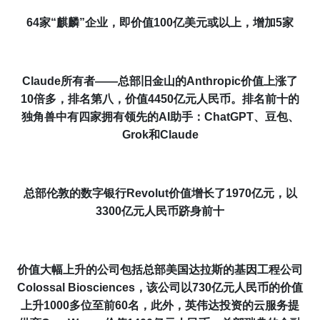
64家
“
麒麟
”
企业，即
价值100亿美元或以上
，
增加5家
C
laude
所有者
——
总部旧金山的Anthropic
价值
上涨了
10倍
多
，排名第八，
价值
4450
亿元
人民币
。排名前十的
独角兽中有四家拥有领先的
AI
助手：Chat
GPT
、
豆包
、
Grok和Claude
总部伦敦的
数字
银行Revolut
价值增长了
1970
亿元
，
以
3300
亿元
人民币
跻身前十
价值
大幅上升的公司包括总部
美国
达拉斯的基因工程
公司
Colossal Biosciences，该公司以
730
亿元
人民币
的
价值
上升1000多位至前60名，
此外，英伟达投资
的云
服务
提