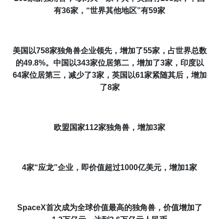
有3
6
家
，“世界其他地区”有59
家
美国以
758
家独角兽企业领先，增加了
55
家，占世界总数
的
49.8
%。中国以34
3
家位居第二，增加了
3
家，印度以
64家
位居第三
，减少了3家，英国以61家紧随其后，增加
了8家
欧盟国家112
家
独角兽，增加3
家
4家
“
应龙
”
企业，即
价值超过1000亿美元
，
增加1家
SpaceX首次成为
全球价值最高
的独角兽，
价值
增加了