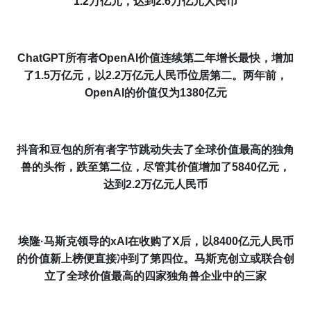
1.2万
亿元
，
达到
2.6万
亿元
人民币
ChatGPT所有者OpenAI
价值
连续第二年增长最快，
增加
了
1.5万
亿元，以
2.2万亿元人民币
位居第二。两年前，
OpenAI的价值仅为
1380
亿元
抖音和
豆包
的所有者字节跳动失去了
全球价值最高
的独角
兽的头衔，跌至第二位，尽管其
价值
增加了
5840
亿元
，
达到
2.2万亿元人民币
埃隆·马斯克领导的
xAI
在收购了X后，以8
400
亿元
人民币
的
价值
新上榜便
直接冲到了第四位。马斯克创立或联合创
立了
全球价值最高
的四家独角兽企业中的三家