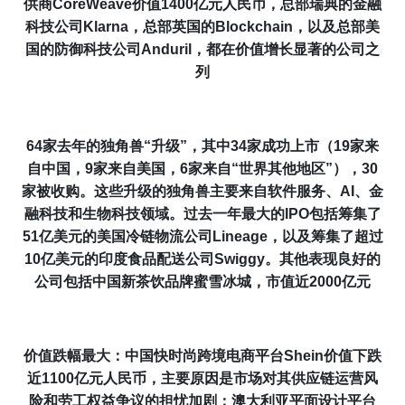
供商CoreWeave价值
1400
亿元
人民币
，总部瑞典的
金融
科技公司
Klarna，总部英国的Blockchain，以及总部美
国的
防御科技公司
Anduril
，
都
在价值增长显著的公司
之
列
6
4
家
去年的
独角兽“
升级
”，其中34家
成功上市
（19家来
自中国，9家来自美国，6家来自“世界其他地区”），3
0
家被收购
。
这些升级的独角兽
主要来自软件服务、
AI
、金
融科技和生物科技
领域
。
过去一年
最大的IPO包括筹集了
51亿美元的
美国冷链物流
公司Lineage，以及筹集了超过
10亿美元的印度食品配送公司Swiggy
。其他表现良好的
公司包括中国
新茶饮
品牌蜜雪冰城，市值
近2000
亿元
价值跌幅最大
：
中国快时尚跨境电商平台
Shein价值
下跌
近1100
亿元
人民币
，
主要
原因是
市场
对其供应链运营
风
险
和劳工权益争议的担忧加剧；澳大利亚平面设计平台