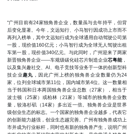
“广州目前有24家独角兽企业，数量虽与去年持平，但背
后变化显著。今年，文远知行、小马智行因成功上市而不
再列入榜单，其中文远知行成为全球通用自动驾驶公司第
一股，现价值160亿元；小马智行成为全球无人驾驶出租
车第一股，现价值340亿元。与此同时，广州迎来了两家
新晋独角兽企业——车规级碳化硅芯片制造企业
芯粤能
，
以及集兴趣社交、AI、电子竞技等业务于一体的创新型科
技企业
趣丸
，因此广州上榜的独角兽企业数量仍为24
家，位列全球城市第11位，国内城市第4位。这一数量相
当于韩国和日本两国独角兽企业总数（27家），相当于
波士顿（25家）或柏林（21家）等城市的独角兽企业数
量，较洛杉矶（14家）多出近一倍。独角兽企业是世界
级创业生态的标志。一个国家的独角兽企业越多，代表它
的创新能力越强，创业生态越完善。广州有独角兽成功上
市并成为行业标杆，同时也有新的独角兽产生，说明广州