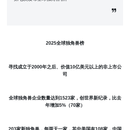
2025
全球独角兽
榜
寻找
成立于2000年之后、价值10亿美元以上的非上市公
司
全球
独角兽企业数量达到
152
3
家，
创世界新纪录
，
比去
年
增加
5%
（
70
家）
20
3
家
新
独角兽，每两天一
家
，其中美国有
108
家
，中国