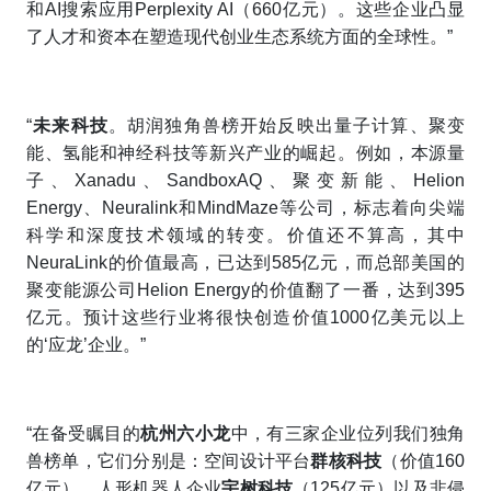
和AI搜索应用Perplexity AI（660亿元）。这些企业凸显
了人才和资本在塑造现代创业生态系统方面的全球性。”
“
未来科技
。胡润独角兽榜开始反映出量子计算、聚变
能、氢能和神经科技等新兴产业的崛起。例如，本源量
子、Xanadu、SandboxAQ、聚变新能、Helion
Energy、Neuralink和MindMaze等公司，标志着向尖端
科学和深度技术领域的转变。价值还不算高，其中
NeuraLink的价值最高，已达到585亿元，而总部美国的
聚变能源公司Helion Energy的价值翻了一番，达到395
亿元。预计这些行业将很快创造价值1000亿美元以上
的‘应龙’企业。”
“在备受瞩目的
杭州六小龙
中，有三家企业位列我们独角
兽榜单，它们分别是：空间设计平台
群核科技
（价值160
亿元）、人形机器人企业
宇树科技
（125亿元）以及非侵