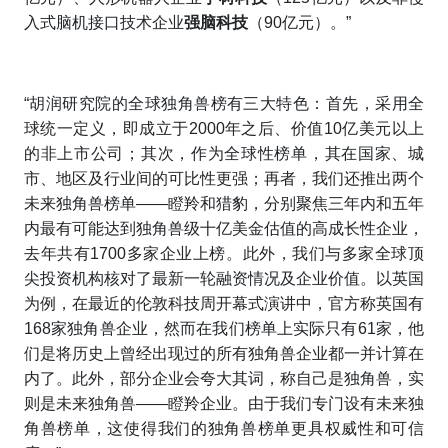
入式脑机接口技术企业
强脑科技
（90亿元）。”
“胡润研究院的全球独角兽榜有三大特色：首先，采用全
球统一定义，即成立于2000年之后、价值10亿美元以上
的非上市公司；其次，作为全球性榜单，其在国家、城
市、地区及行业间的可比性更强；再者，我们还推出两个
未来独角兽榜单——瞪羚和猎豹，分别聚焦三年内和五年
内最有可能达到独角兽级十亿美金估值的高成长性企业，
去年共有1700多家企业上榜。此外，我们与多家全球顶
尖投资机构核对了最新一轮融资情况及企业价值。以英国
为例，在最近的伦敦科技周开幕式演讲中，官方称英国有
168家独角兽企业，然而在我们榜单上实际只有61家，他
们是将历史上曾经出现过的所有独角兽企业都一并计算在
内了。此外，部分企业会夸大其词，称自己是独角兽，实
则是未来独角兽——瞪羚企业。由于我们专门设有未来独
角兽榜单，这使得我们的独角兽榜单更具权威性和可信