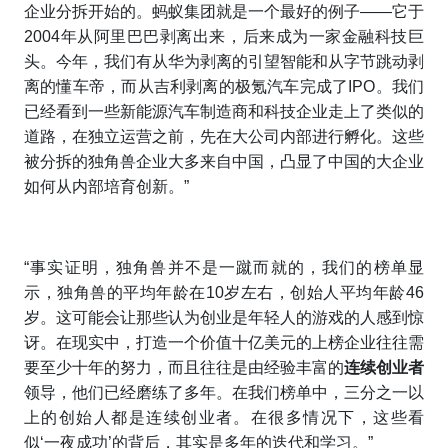
企业分拆开始的。蚂蚁集团就是一个最好的例子——它于
2004年从阿里巴巴剥离出来，后来成为一家金融科技巨
头。今年，我们有从华为剥离的引望智能和从字节跳动剥
离的懂车帝，而从吉利剥离的极氪汽车完成了IPO。我们
已经看到一些新能源汽车制造商和科技企业走上了类似的
道路，在独立运营之前，先在大公司内部进行孵化。这些
被分拆的独角兽企业大多来自中国，凸显了中国的大企业
如何从内部培育创新。”
“事实证明，独角兽并不是一蹴而就的，我们的榜单显
示，独角兽的平均年龄在10岁左右，创始人平均年龄46
岁。这可能会让那些认为创业是年轻人的游戏的人感到惊
讶。在现实中，打造一个价值十亿美元的上榜企业往往需
要至少十年的努力，而且往往是由经验丰富的
连续创业者
领导，他们已经磨练了多年。在我们榜单中，三分之一以
上的创始人都是连续创业者。在很多情况下，这些看
似‘一夜成功’的背后，其实是多年的迭代和学习。”