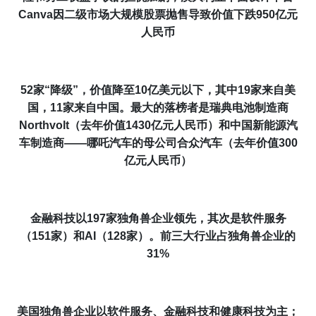
Canva因二级市场大规模股票抛售导致
价值
下跌
950
亿元
人民币
5
2
家“降级”，
价值
降至10亿美元以下，其中
19
家来自美
国，11家来自中国。最大的
落榜者
是瑞典电池制造商
Northvolt（去年
价值
1430
亿元
人民币
）和中国
新能源
汽
车制造商
——哪吒汽车的母公司
合众汽车（去年
价值
300
亿元
人民币
）
金融科技以197家独角兽企业领先，其次是
软件服务
（151家）和AI（12
8
家）。前三大行业占独角兽企业的
31%
美国独角兽企业以
软件服务
、金融科技
和
健康科技为主；