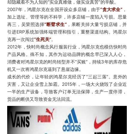
却隐藏着不为人知的“实业真难做，做实业真苦”的辛酸。
2007年，鸿星尔克在全国开设众多店铺，由于
“贪大求全”
，
加上选址、管理等的不科学，许多店铺一度陷入亏损。思量
再三，吴荣照选择
“断臂求生”
，果断关掉大量亏损店铺，并
引进ERP系统加强终端管理和指引，重整渠道结构。鸿星尔
克再一次闯过
“生死关”
。
2012年，快时尚概念风行服装行业，鸿星尔克也模仿快时尚
产品风格。殊不知，其作为运动品牌的概念早已深入人心，
消费者对鸿星尔克的时尚转型并不“买账”，持续3年的库存危
机又一次将鸿星尔克逼到了悬崖边缘。
成长的代价，让年轻的鸿星尔克经历了“三起三落”。意外的
灾害，又让企业雪上加霜。2015年，一场大火烧毁了企业近
一半的生产设备，导致客户订单无法保障，生产一度停滞，
货品的断供又导致资金无法回流。