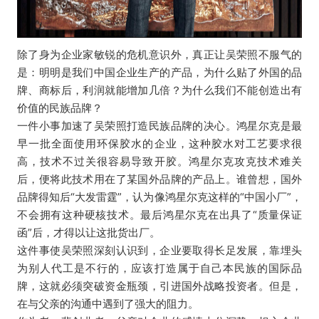
除了身为企业家敏锐的危机意识外，真正让吴荣照不服气的
是：明明是我们中国企业生产的产品，为什么贴了外国的品
牌、商标后，利润就能增加几倍？为什么我们不能创造出有
价值的民族品牌？
一件小事加速了吴荣照打造民族品牌的决心。鸿星尔克是最
早一批全面使用环保胶水的企业，这种胶水对工艺要求很
高，技术不过关很容易导致开胶。鸿星尔克攻克技术难关
后，便将此技术用在了某国外品牌的产品上。谁曾想，国外
品牌得知后“大发雷霆”，认为像鸿星尔克这样的“中国小厂”，
不会拥有这种硬核技术。最后鸿星尔克在出具了“质量保证
函”后，才得以让这批货出厂。
这件事使吴荣照深刻认识到，企业要取得长足发展，靠埋头
为别人代工是不行的，应该打造属于自己本民族的国际品
牌，这就必须突破资金瓶颈，引进国外战略投资者。但是，
在与父亲的沟通中遇到了强大的阻力。