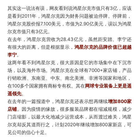
其实这一说法有误，网友看到说鸿星尔克市值只有3亿，应该
是看到2011年，鸿星尔克因为财务问题被迫停牌。停牌前，
鸿星尔克股价报7.100美元，市值为2.90亿美元，误以为鸿星
尔克市值只有3亿元。
在去年，鸿星尔克营收为28.43亿元，虽然距安踏、李宁还
有很大的距离，但是根据显示，
鸿星尔克的品牌价值已超越
李宁
。
这两年看不到鸿星尔克，很大原因是它的市场集中在下沉市
场，以及海外市场。鸿星尔克在全球有7000+家店铺，产品
行销欧洲、东南亚、中东、南北美洲、非洲等国家和地区，
在100多个国家拥有商标专有权。其在
网球专业装备上更是遥
遥领先
。
在去年的一篇报道中，鸿星尔克还表示想再继续
增加800家
店铺
。因为疫情的缘故，很多服装品牌都在缩减规模，减少
门店缩影，以最大化地减少运营成本，从而渡过难关，鸿星
尔克却反其道而行之，计划2020年继续增加800家新店，可
见公司的信心十足。