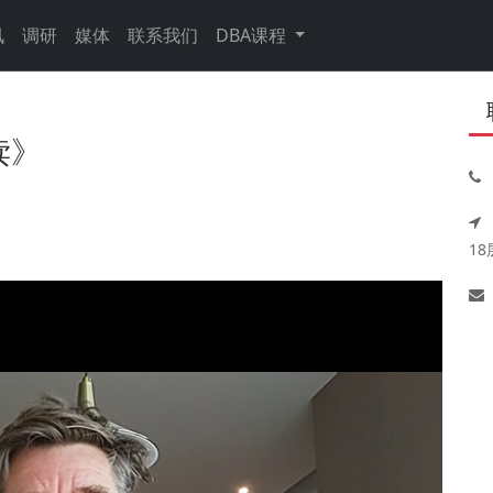
讯
调研
媒体
联系我们
DBA课程
读》
18