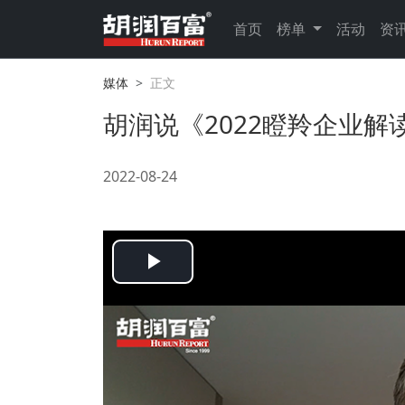
首页
榜单
活动
资
媒体
正文
胡润说《2022瞪羚企业解
2022-08-24
Play
Video