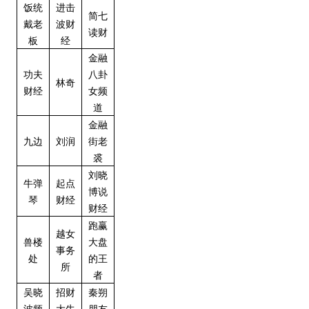
饭统
进击
简七
戴老
波财
读财
板
经
金融
功夫
八卦
林奇
财经
女频
道
金融
九边
刘润
街老
裘
刘晓
牛弹
起点
博说
琴
财经
财经
跑赢
越女
兽楼
大盘
事务
处
的王
所
者
吴晓
招财
秦朔