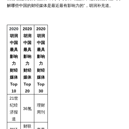
解哪些中国的财经媒体是最近最有影响力的”，胡润补充道。
2020
2020
2020
胡润
胡润
胡润
中国
中国
中国
最具
最具
最具
影响
影响
影响
力
力
力
财经
财经
财经
媒体
媒体
媒体
Top
Top
Top
10
20
30
21世
纪经
理财
36氪
济报
周刊
道
财联