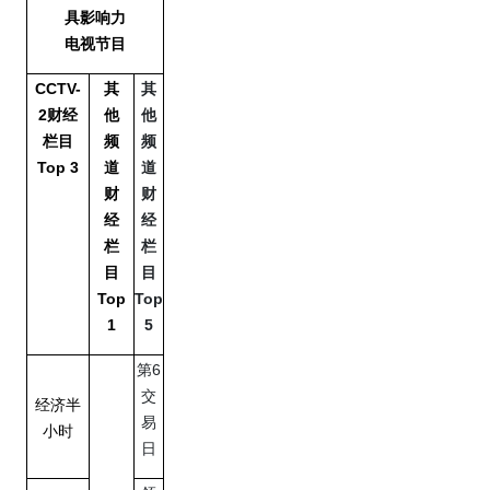
具影响力
电视节目
CCTV-
其
其
2
财经
他
他
栏目
频
频
Top 3
道
道
财
财
经
经
栏
栏
目
目
Top
Top
1
5
第6
交
经济半
易
小时
日