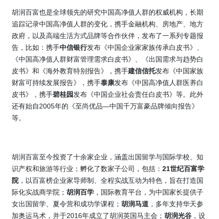
胡润百富也是全球领先的研究中国高净值人群的权威机构，长期
追踪记录中国高净值人群的变化，携手金融机构、房地产、地方
政府，以及高端生活方式品牌等合作伙伴，发布了一系列专题报
告，比如：携手
中信银行
发布《中国企业家家族传承白皮书》、
《中国高净值人群财富管理需求白皮书》、《出国需求与趋势白
皮书》和《海外教育特别报告》，携手
建信信托
发布《中国家族
财富可持续发展报告》，携手
泰康
发布《中国高净值人群医养白
皮书》，携手
碧桂园
发布《中国企业社会责任白皮书》等。此外
还有始自2005年的《至尚优品—中国千万富豪品牌倾向报告》
等。
胡润百富至今投资了十余家企业，涵盖出国留学与国际学校、知
识产权和旅游等行业；孵化了数家子公司，包括：
21
世纪百富学
院
，以百富榜企业家导师制、全程实战互动为特色，旨在打造国
际化实战商学院；
胡润百学
，国际教育平台，为中国家长提供子
女出国留学、夏令营和成功学课程；
胡润马道
，多年支持华天参
加奥运马术，并于2016年成立了胡润英国马主会；
胡润光谷
，设