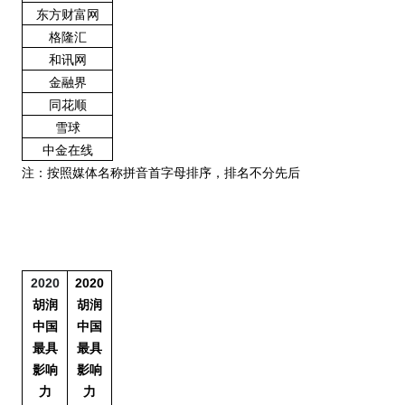
东方财富网
格隆汇
和讯网
金融界
同花顺
雪球
中金在线
注：按照媒体名称拼音首字母排序，排名不分先后
2020
2020
胡润
胡润
中国
中国
最具
最具
影响
影响
力
力