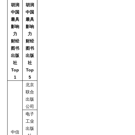
胡润
胡润
中国
中国
最具
最具
影响
影响
力
力
财经
财经
图书
图书
出版
出版
社
社
Top
Top
1
5
北京
联合
出版
公司
电子
工业
出版
中信