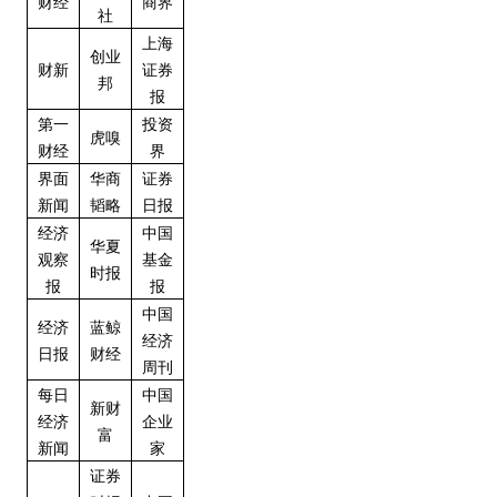
财经
商界
社
上海
创业
财新
证券
邦
报
第一
投资
虎嗅
财经
界
界面
华商
证券
新闻
韬略
日报
经济
中国
华夏
观察
基金
时报
报
报
中国
经济
蓝鲸
经济
日报
财经
周刊
每日
中国
新财
经济
企业
富
新闻
家
证券