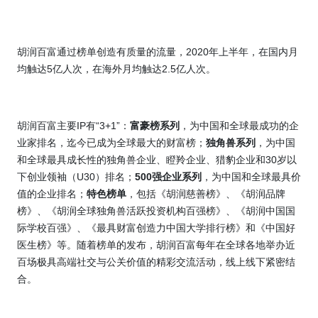
胡润百富通过榜单创造有质量的流量，2020年上半年，在国内月
均触达5亿人次，在海外月均触达2.5亿人次。
胡润百富主要IP有“3+1”：
富豪榜系列
，为中国和全球最成功的企
业家排名，迄今已成为全球最大的财富榜；
独角兽系列
，为中国
和全球最具成长性的独角兽企业、瞪羚企业、猎豹企业和30岁以
下创业领袖（U30）排名；
500
强企业系列
，为中国和全球最具价
值的企业排名；
特色榜单
，包括《胡润慈善榜》、《胡润品牌
榜》、《胡润全球独角兽活跃投资机构百强榜》、《胡润中国国
际学校百强》、《最具财富创造力中国大学排行榜》和《中国好
医生榜》等。随着榜单的发布，胡润百富每年在全球各地举办近
百场极具高端社交与公关价值的精彩交流活动，线上线下紧密结
合。