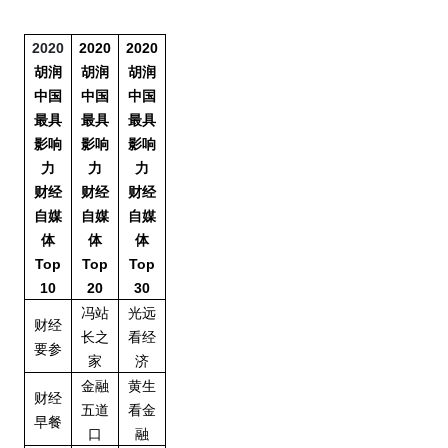
2020
2020
2020
胡润
胡润
胡润
中国
中国
中国
最具
最具
最具
影响
影响
影响
力
力
力
财经
财经
财经
自媒
自媒
自媒
体
体
体
Top
Top
Top
10
20
30
冯站
光远
财经
长之
看经
要参
家
济
金融
黄生
财经
五道
看金
早餐
口
融