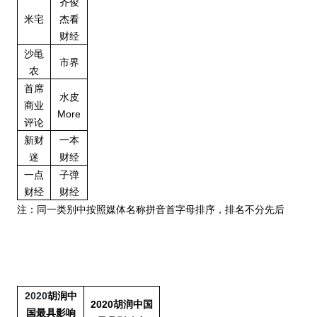
齐俊
米宅
杰看
财经
沙黾
市界
农
首席
水皮
商业
More
评论
新财
一本
迷
财经
一点
子弹
财经
财经
注：同一类别中按照媒体名称拼音首字母排序，排名不分先后
2020
胡润中
2020
胡润中国
国最具影响