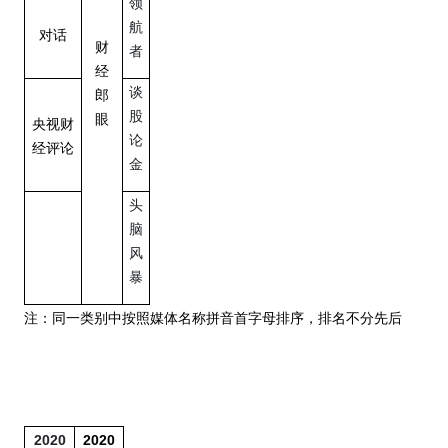
领
航
对话
财
者
经
谈
郎
股
眼
央视财
论
经评论
金
头
脑
风
暴
注：同一类别中按照媒体名称拼音首字母排序，排名不分先后
2020
2020