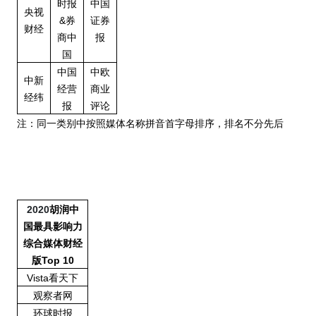
时报
中国
央视
&券
证券
财经
商中
报
国
中国
中欧
中新
经营
商业
经纬
报
评论
注：同一类别中按照媒体名称拼音首字母排序，排名不分先后
2020
胡润中
国最具影响力
综合媒体财经
版
Top 10
Vista看天下
观察者网
环球时报