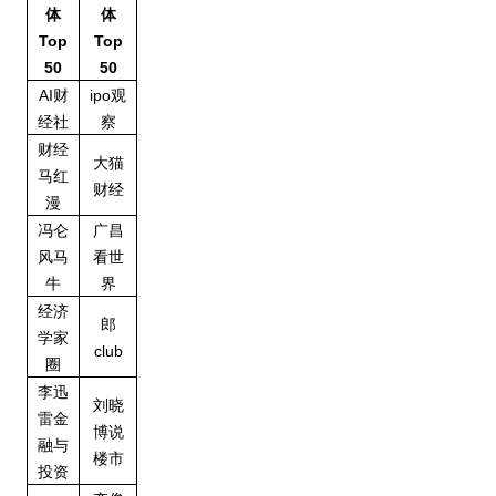
体
体
Top
Top
50
50
AI财
ipo观
经社
察
财经
大猫
马红
财经
漫
冯仑
广昌
风马
看世
牛
界
经济
郎
学家
club
圈
李迅
刘晓
雷金
博说
融与
楼市
投资