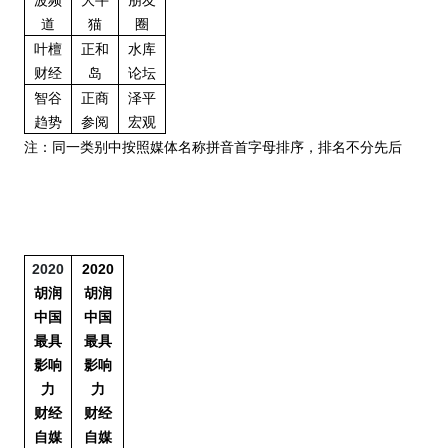
波频
大牛
朋友
道
猫
圈
叶檀
正和
水库
财经
岛
论坛
智谷
正商
泽平
趋势
参阅
宏观
注：同一类别中按照媒体名称拼音首字母排序，排名不分先后
2020
2020
胡润
胡润
中国
中国
最具
最具
影响
影响
力
力
财经
财经
自媒
自媒