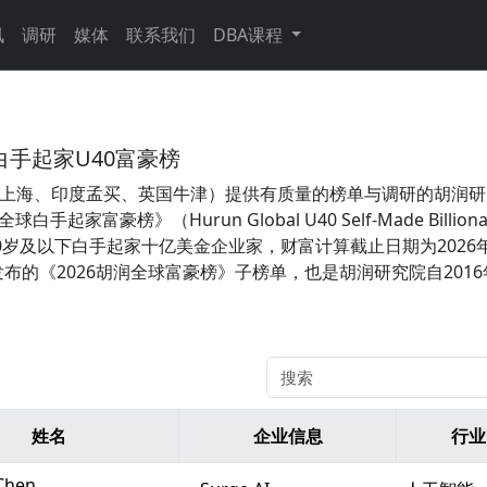
讯
调研
媒体
联系我们
DBA课程
白手起家U40富豪榜
，中国上海、印度孟买、英国牛津）提供有质量的榜单与调研的胡润
手起家富豪榜》（Hurun Global U40 Self-Made Billionai
40岁及以下白手起家十亿美金企业家，财富计算截止日期为2026
日发布的《2026胡润全球富豪榜》子榜单，也是胡润研究院自201
姓名
企业信息
行业
Chen