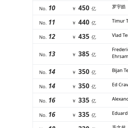
10
450
罗宇皓
No.
￥
亿
11
440
Timur T
No.
￥
亿
12
435
Vlad T
No.
￥
亿
Frederi
13
385
No.
￥
亿
Ehrsam 
14
350
Bijan T
No.
￥
亿
14
350
Ed Cra
No.
￥
亿
16
335
Alexan
No.
￥
亿
16
335
Eduard
No.
￥
亿
毛文超