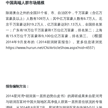
中国高端人群市场规模
31
除港澳台之外的全国
个省、市、自治区中，千万富豪（含亿万
109
6.7
富豪及以上）人数有
万人；其中亿万富豪人数有
万人。北
19.2
1.13
京千万富豪达到
万人，亿万富豪达到
万人，全国排名第
18
1
一；广东有
万位千万富豪和
万位亿万富豪，排名第二；上海
15.9
9,100
（根据
有
万位千万富豪和
位亿万富豪，排名第三。
2014
9
2014
年
月发布的《
胡润财富报告》。更多信息请浏览
https://www.hurun.net/CN/ArticleShow.aspx?nid=4557
）
报告编制方法：
2014
•
星河湾
胡润第一居所趋势白皮书》的调研成果来自星河湾
与胡润百富对中国大陆地区高净值人群第一居所居住状况的专项
2014
6
7
5
调研。从
年
月至
月，星河湾与胡润百富在内地
个以上地