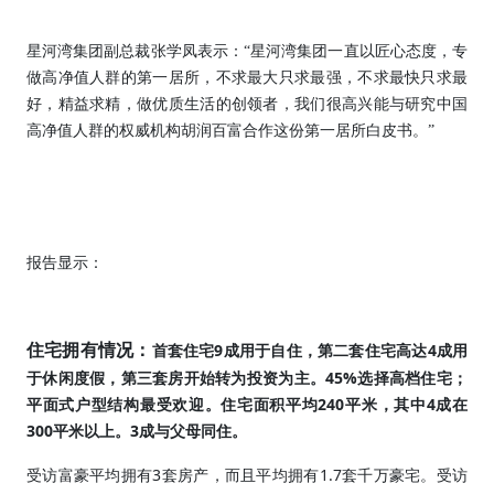
星河湾集团副总裁张学凤表示：“星河湾集团一直以匠心态度，专
做高净值人群的第一居所，不求最大只求最强，不求最快只求最
好，精益求精，做优质生活的创领者，我们很高兴能与研究中国
高净值人群的权威机构胡润百富合作这份第一居所白皮书。”
报告显示：
9
4
住宅拥有情况：
首套住宅
成用于自住，第二套住宅高达
成用
45%
于休闲度假，第三套房开始转为投资为主。
选择高档住宅；
240
4
平面式户型结构最受欢迎。住宅面积平均
平米，其中
成在
300
3
平米以上。
成与父母同住。
3
1.7
受访富豪平均拥有
套房产，而且平均拥有
套千万豪宅。受访