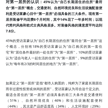
45%
对第一居所的认识：
认为“自己长期居住的住所”最符
合“第一居所”概念，交通便利、自然环境优良和生活设施配套便
利是受访富豪心目中“第一居所”必须具备的三大条件。现有第一
8
14%
居所装修平均花费
个月时间，其中
花了一年多时间；以现
代简约风格和欧式古典风格居多。对装修风格的满意度平均达到
7.8
分。
45%
的受访富豪认为“自己长期居住的住所”最符合“第一居所”这
18%
个概念，分别有
的受访富豪认为“自己购买的第一套住
10%
宅”和“居住条件最好的一处住所”为“第一居所”，
的受访富豪
9%
认为“适合与老人一起生活的住所”为“第一居所”，
的受访富豪
2/3
认为“每年有
的时间居住的地方”为“第一居所”。
如果定义“第一居所”是指“都市人购置的，纯粹为了家庭长期居住
而非过度性投资或休闲的居所”，受访富豪认为符合这个定义的、
最适合居住的“第一居所”必须具备的前三大条件是交通便利
51%
46%
（
）、自然环境优良（
）和生活设施配套便利
44%
34%
29%
（
），其次是产品舒适度高（
）、人文环境好（
）