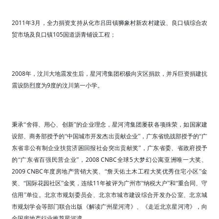
2011
3
年
月，全力捐资支持从化市吕田镇狮象村新农村建设、良口镇综合农
105
贸市场及良口镇
国道沥青铺设工程；
2008
年，汶川大地震发生后，星河湾集团积极向灾区捐款，并斥巨资捐建抗
9
震设防烈度为
度的汶川第一小学。
秉承“舍得、用心、创新”的企业理念，星河湾集团屡获各项殊荣，如国家建
设部、商务部授予的“中国城市开发杰出贡献企业”，广东省统战部授予的“广
东省非公有制企业扶贫济困回报社会突出贡献奖”，广东省委、省政府授予
2008 CNBC
5
的“广东省百强民营企业”，
全球
大梦幻公寓亚洲唯一大奖、
2009 CNBC
年度房地产营销大奖、“詹天佑土木工程大奖优秀住宅小区”金
11
奖、“国际花园社区”金奖，连续
年被评为广州市“纳税大户”和“重合同、守
信用”单位。北京市规划委员会、北京市城市建设综合开发办公室、北京城
市规划学会等部门联合出版《解读广州星河湾》、《走近北京星河湾》，向
全国房地产行业推荐星河湾。