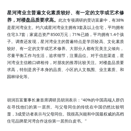
星河湾业主普遍文化素质较好、有一定的文学或艺术修
38%
养，对楼盘品质要求高。
此次专项调研的受访富豪中，有
3
是星河湾业主。约六成星河湾业主拥有
套及以上住宅，平均拥有
3.7
8500
71%
1.4
住宅
套；家庭总资产
万元；
已婚，平均拥有
个孩
子。调查还发现，星河湾业主的普遍特点是学历较高、文化素质
较好、有一定的文学或艺术修养。大部分人都有完美主义倾向，
尽量平衡工作与生活，追求细节，注重品位。对于信息渠道，星
河湾业主信赖口碑相传，对朋友的推荐比较关注。对楼盘品质要
求高，特别是房子本身的品质、小区的人文氛围、业主素质、和
园林绿化等。
40%
胡润百富董事长兼首席调研员胡润表示：“
的中国高端人群仍
在寻找他们的第一居所。与父母同住的传统在中国仍然比较明
3
显，
成受访者表示与父母同住。我很高兴能和中国最权威的高档
住宅品牌星河湾合作这份第一居所白皮书。”