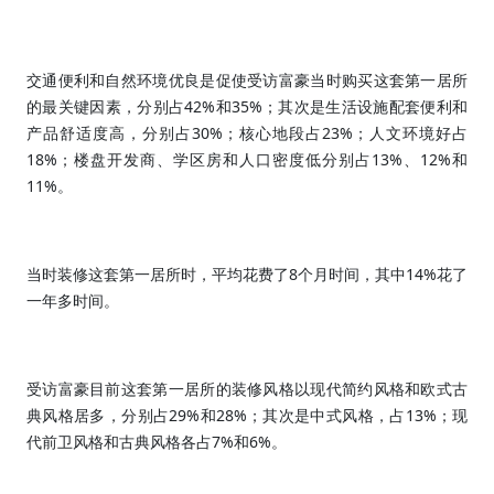
交通便利和自然环境优良是促使受访富豪当时购买这套第一居所
42%
35%
的最关键因素，分别占
和
；其次是生活设施配套便利和
30%
23%
产品舒适度高，分别占
；核心地段占
；人文环境好占
18%
13%
12%
；楼盘开发商、学区房和人口密度低分别占
、
和
11%
。
8
14%
当时装修这套第一居所时，平均花费了
个月时间，其中
花了
一年多时间。
受访富豪目前这套第一居所的装修风格以现代简约风格和欧式古
29%
28%
13%
典风格居多，分别占
和
；其次是中式风格，占
；现
7%
6%
代前卫风格和古典风格各占
和
。