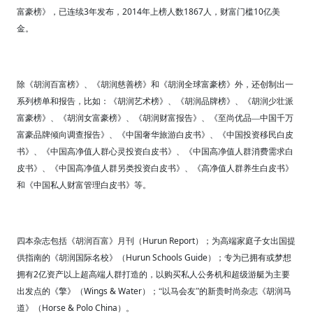
3
2014
1867
10
富豪榜》，已连续
年发布，
年上榜人数
人，财富门槛
亿美
金。
除《胡润百富榜》、《胡润慈善榜》和《胡润全球富豪榜》外，还创制出一
系列榜单和报告，比如：《胡润艺术榜》、《胡润品牌榜》、《胡润少壮派
富豪榜》、《胡润女富豪榜》、《胡润财富报告》、《至尚优品—中国千万
富豪品牌倾向调查报告》、《中国奢华旅游白皮书》、《中国投资移民白皮
书》、《中国高净值人群心灵投资白皮书》、《中国高净值人群消费需求白
皮书》、《中国高净值人群另类投资白皮书》、《高净值人群养生白皮书》
和《中国私人财富管理白皮书》等。
Hurun Report
四本杂志包括《胡润百富》月刊（
）；为高端家庭子女出国提
Hurun Schools Guide
供指南的《胡润国际名校》（
）；专为已拥有或梦想
2
拥有
亿资产以上超高端人群打造的，以购买私人公务机和超级游艇为主要
Wings & Water
出发点的《擎》（
）；“以马会友”的新贵时尚杂志《胡润马
Horse & Polo China
道》（
）。