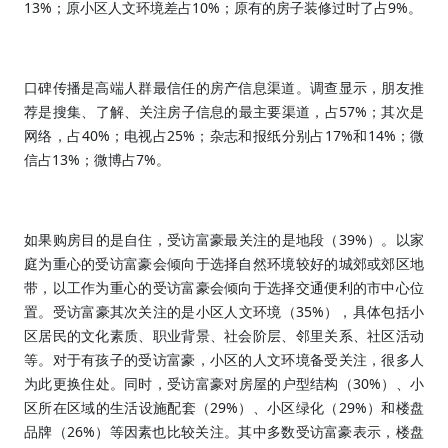
13%
10%
9%
；原小区人文环境差占
；原有的房子装修过时了占
。
口碑传播是高端人群最信任的房产信息渠道。调查显示，朋友推
57%
荐是搜集、了解、关注房子信息的最主要渠道，占
；其次是
40%
25%
17%
14%
网络，占
；电视占
；杂志和报纸分别占
和
；微
13%
7%
信占
；微博占
。
39%
如果购房目的是自住，受访富豪最关注的是地段（
）。以家
庭为重心的受访富豪会倾向于选择自然环境较好的城郊或郊区地
带，以工作为重心的受访富豪会倾向于选择交通便利的市中心位
35%
置。受访富豪其次关注的是小区人文环境（
），具体包括小
区居民的文化素质、职业背景、社会阶层、邻里关系、社区活动
等。对于有孩子的受访富豪，小区的人文环境备受关注，很多人
30%
为此更换住处。同时，受访富豪对房屋的户型结构（
）、小
29%
29%
区所在区域的生活设施配套（
）、小区绿化（
）和楼盘
26%
品牌（
）等因素也比较关注。其中多数受访富豪表示，楼盘