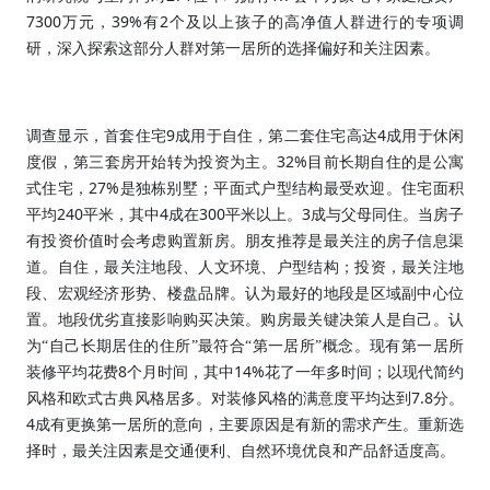
7300
39%
2
万元
，
有
个及以上孩子的高净值人群进行的专项调
研，深入探索这部分人群对第一居所的选择偏好和关注因素。
9
4
调查显示，首套住宅
成用于自住，第二套住宅高达
成用于休闲
32%
度假，第三套房开始转为投资为主。
目前长期自住的是公寓
27%
式住宅，
是独栋别墅；平面式户型结构最受欢迎。住宅面积
240
4
300
3
平均
平米，其中
成在
平米以上。
成与父母同住。当房子
有投资价值时会考虑购置新房。朋友推荐是最关注的房子信息渠
道。自住，最关注地段、人文环境、户型结构；投资，最关注地
段、宏观经济形势、楼盘品牌。认为最好的地段是区域副中心位
置。地段优劣直接影响购买决策。购房最关键决策人是自己。认
为“自己长期居住的住所”最符合“第一居所”概念。现有第一居所
8
14%
装修平均花费
个月时间，其中
花了一年多时间；以现代简约
7.8
风格和欧式古典风格居多。对装修风格的满意度平均达到
分。
4
成有更换第一居所的意向，主要原因是有新的需求产生。重新选
择时，最关注因素是交通便利、自然环境优良和产品舒适度高。