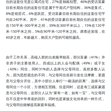
27%
46%
住的这套住宅是公寓式住宅，
是独栋别墅。
的受访富豪
36%
目前长期自住的这套住宅是属于平面式户型结构，
是复式，
8%
6%
是错层式，
是跃层。受访富豪目前长期自住的这套住宅平
240
41%
均在
平米。其中，
的受访富豪目前长期自住的这套住宅
150
-300
39%
300
15%
120
在
平米
平米之间，
在
平米以上，
在
平
-150
5%
90
-120
米
平米之间，
在
平米
平米之间。调查还发现，在
60
岁之前，年龄越大，购买大户型的可能性越高。
41%
由于工作关系，高端人群的出差频率较高，部分富豪（
）并
49%
非房子的主要使用人。四成以上的人会与配偶（
）或子女
43%
31%
（
）同住，同时
的人选择与父母同住。虽然多数人认
为，因为思想观念的不同，与父母同住容易引发生活摩擦，更愿
意与父母分开住，其中小部分人奉行“一碗汤的距离”，选择与父
母同住一个小区，方便相互照顾。但是同时，还是有三成富豪愿
意与父母同住，这部分人认为“家有一老，如有一宝”，与父母同
住不仅是中华孝道的回归，同时也是家族文化传承的一种方式，
与父母同住能够提高家庭幸福感。