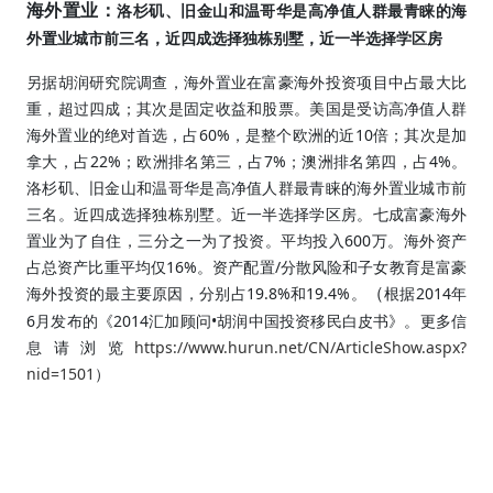
海外置业：
洛杉矶、旧金山和温哥华是高净值人群最青睐的海
外置业城市前三名，近四成选择独栋别墅，近一半选择学区房
另据胡润研究院调查，海外置业在富豪海外投资项目中占最大比
重，超过四成；其次是固定收益和股票。美国是受访高净值人群
60%
10
海外置业的绝对首选，占
，是整个欧洲的近
倍；其次是加
22%
7%
4%
拿大，占
；欧洲排名第三，占
；澳洲排名第四，占
。
洛杉矶、旧金山和温哥华是高净值人群最青睐的海外置业城市前
三名。近四成选择独栋别墅。近一半选择学区房。七成富豪海外
600
置业为了自住，三分之一为了投资。平均投入
万。海外资产
16%
/
占总资产比重平均仅
。资产配置
分散风险和子女教育是富豪
19.8%
19.4%
2014
（
海外投资的最主要原因，分别占
和
。
根据
年
6
2014
•
月发布的《
汇加顾问
胡润中国投资移民白皮书》。更多信
https://www.hurun.net/CN/ArticleShow.aspx?
息请浏览
nid=1501
）