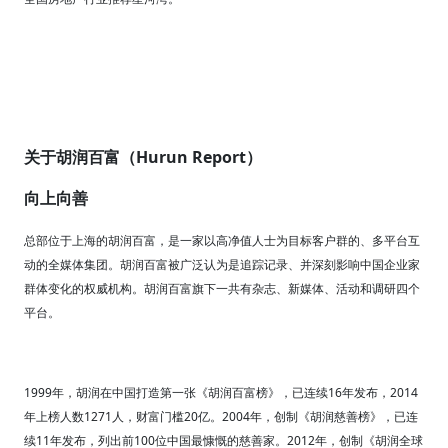
Hurun Report
关于胡润百富（
）
向上向善
总部位于上海的胡润百富，是一家以高净值人士为目标客户群的、多平台互
动的全媒体集团。胡润百富被广泛认为是追踪记录、并深刻影响中国企业家
群体变化的权威机构。胡润百富旗下一共有杂志、新媒体、活动和调研四个
平台。
1999
16
2014
年，胡润在中国打造第一张《胡润百富榜》，已连续
年发布，
1271
20
2004
年上榜人数
人，财富门槛
亿。
年，创制《胡润慈善榜》，已连
11
100
2012
续
年发布，列出前
位中国最慷慨的慈善家。
年，创制《胡润全球