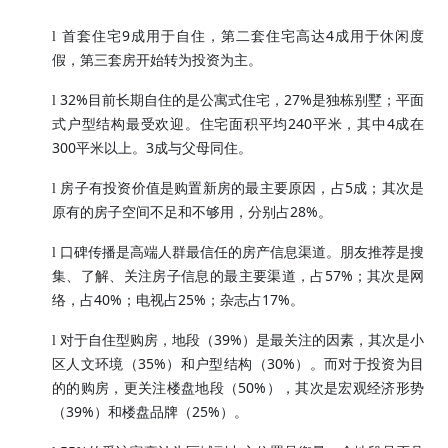
9
4
l
首套住宅
成用于自住，第二套住宅高达
成用于休闲度
假，第三套房开始转为投资为主。
32%
27%
l
目前长期自住的是公寓式住宅，
是独栋别墅；平面
240
4
式户型结构最受欢迎。住宅面积平均
平米，其中
成在
300
3
平米以上。
成与父母同住。
5
l
房子有投资价值是购置新房的最主要原因，占
成；其次是
28%
原有的房子空间不足和不够用，分别占
。
l
口碑传播是高端人群最信任的房产信息渠道。朋友推荐是搜
57%
集、了解、关注房子信息的最主要渠道，占
；其次是网
40%
25%
17%
络，占
；电视占
；杂志占
。
39%
l
对于自住型购房，地段（
）是最关注的因素，其次是小
35%
30%
区人文环境（
）和户型结构（
）。而对于投资为目
50%
的的购房，更关注楼盘地段（
），其次是宏观经济形势
39%
25%
（
）和楼盘品牌（
）。