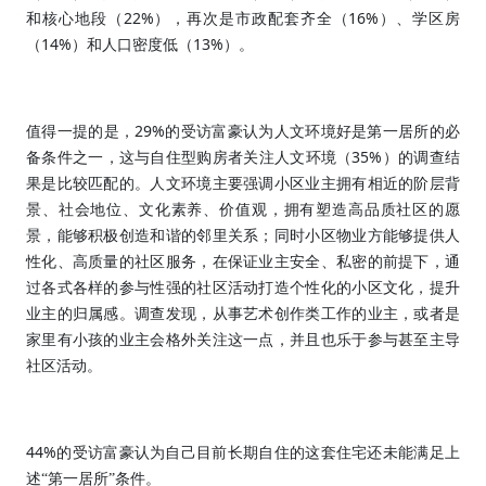
22%
16%
和核心地段（
），再次是市政配套齐全（
）、学区房
14%
13%
（
）和人口密度低（
）。
29%
值得一提的是，
的受访富豪认为人文环境好是第一居所的必
35%
备条件之一，这与自住型购房者关注人文环境（
）的调查结
果是比较匹配的。人文环境主要强调小区业主拥有相近的阶层背
景、社会地位、文化素养、价值观，拥有塑造高品质社区的愿
景，能够积极创造和谐的邻里关系；同时小区物业方能够提供人
性化、高质量的社区服务，在保证业主安全、私密的前提下，通
过各式各样的参与性强的社区活动打造个性化的小区文化，提升
业主的归属感。调查发现，从事艺术创作类工作的业主，或者是
家里有小孩的业主会格外关注这一点，并且也乐于参与甚至主导
社区活动。
44%
的受访富豪认为自己目前长期自住的这套住宅还未能满足上
述“第一居所”条件。