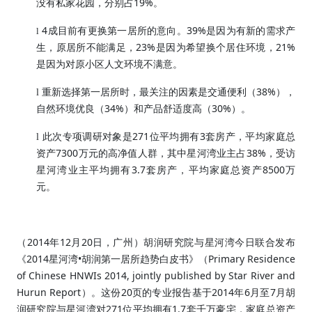
19%
没有私家花园，分别占
。
4
39%
l
成目前有更换第一居所的意向。
是因为有新的需求产
23%
21%
生，原居所不能满足，
是因为希望换个居住环境，
是因为对原小区人文环境不满意。
38%
l
重新选择第一居所时，最关注的因素是交通便利（
），
34%
30%
自然环境优良（
）和产品舒适度高（
）。
271
3
l
此次专项调研对象是
位平均拥有
套房产，平均家庭总
7300
38%
资产
万元的高净值人群，其中星河湾业主占
，受访
3.7
8500
星河湾业主平均拥有
套房产，平均家庭总资产
万
元。
2014
12
20
（
年
月
日，广州）胡润研究院与星河湾今日联合发布
2014
•
Primary Residence
《
星河湾
胡润第一居所趋势白皮书
》
（
of Chinese HNWIs 2014, jointly published by Star River and
Hurun Report
20
2014
6
7
）
。这份
页的专业报告基于
年
月至
月胡
271
1.7
润研究院与星河湾对
位平均拥有
套千万豪宅，家庭总资产