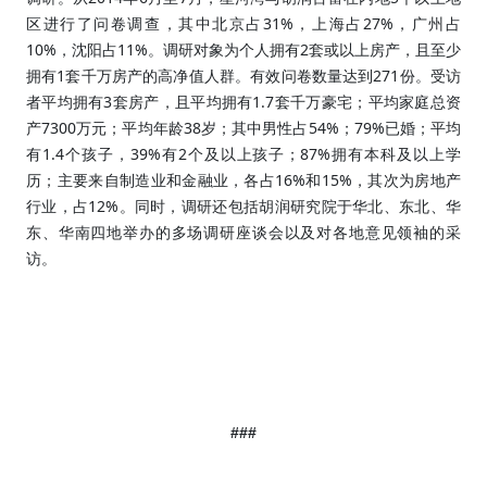
31%
27%
区进行了问卷调查，其中北京占
，上海占
，广州占
10%
11%
2
，沈阳占
。调研对象为个人拥有
套或以上房产，且至少
1
271
拥有
套千万房产的高净值人群。有效问卷数量达到
份。受访
3
1.7
者平均拥有
套房产，且平均拥有
套千万豪宅；平均家庭总资
7300
38
54%
79%
产
万元；平均年龄
岁；其中男性占
；
已婚；平均
1.4
39%
2
87%
有
个孩子，
有
个及以上孩子；
拥有本科及以上学
16%
15%
历；主要来自制造业和金融业，各占
和
，其次为房地产
12%
行业，占
。同时，调研还包括胡润研究院于华北、东北、华
东、华南四地举办的多场调研座谈会以及对各地意见领袖的采
访。
###