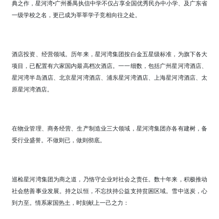
典之作，星河湾•广州番禺执信中学不仅占享全国优秀民办中小学、及广东省
一级学校之名，更已成为莘莘学子竞相向往之处。
酒店投资、经营领域。历年来，星河湾集团按白金五星级标准，为旗下各大
项目，已配置有六家国内最高档次酒店。一一细数，包括广州星河湾酒店、
星河湾半岛酒店、北京星河湾酒店、浦东星河湾酒店、上海星河湾酒店、太
原星河湾酒店。
在物业管理、商务经营、生产制造业三大领域，星河湾集团亦各有建树，备
受行业盛誉。不做则已，做则彻底。
巡检星河湾集团为商之道，乃恪守企业对社会之责任。数十年来，积极推动
社会慈善事业发展。持之以恒，不忘扶持公益支持贫困区域。雪中送炭，心
到力至。情系家国热土，时刻献上一己之力：