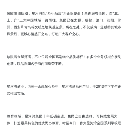
俯瞰集团版图，星河湾以“坚守品质”为企业使命！星迹遍布全国。自“北、
上、广”三大中国城域一路而往。集团已在太原、成都、澳门、沈阳、常
州、西安和青岛等文明之地筑基立鼎。所在之处，不仅成为一道独特的城市
风景线，更以心情盛开之名，打动广大客户之心。
放眼当今星河湾，不止位居全国高端物业品质标杆！在多个业务领域亦屡见
创新，以品质闻名于海内而殊荣不断。
2013
星河湾酒业，历三十余载耐心坚守，星河湾酒系列产品，于
年下半年正
式推出市场。
教育领域，星河湾集团十年砥砺奋进。集民众自由选择、可持续发展为一
体，打造最具特色的优质民办教育。时至今日，作为星河湾全国系列学校经