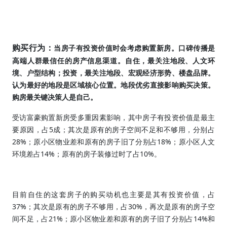
购买行为：
当房子有投资价值时会考虑购置新房。口碑传播是
高端人群最信任的房产信息渠道。自住，最关注地段、人文环
境、户型结构；投资，最关注地段、宏观经济形势、楼盘品牌。
认为最好的地段是区域核心位置。地段优劣直接影响购买决策。
购房最关键决策人是自己。
受访富豪购置新房受多重因素影响，其中房子有投资价值是最主
5
要原因，占
成；其次是原有的房子空间不足和不够用，分别占
28%
18%
；原小区物业差和原有的房子旧了分别占
；原小区人文
14%
10%
环境差占
；原有的房子装修过时了占
。
目前自住的这套房子的购买动机也主要是其有投资价值，占
37%
30%
；其次是原有的房子不够用，占
，再次是原有的房子空
21%
14%
间不足，占
；原小区物业差和原有的房子旧了分别占
和