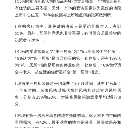
55%
l
的受访富豪认为区域副中心位置是衡量一个地段是否具
39%
有优势的主要依据。另外，
的受访富豪认为最好的地段
34%
是市中心位置，
会依据与上班地点间的距离做判断。
l
在购房行为中，最关键的决策人是受访富豪本人，占到
55%
。另外，配偶的意见也非常重要，有时候会是最关键的
26%
决策者（
）。
45%
l
的受访富豪定义“第一居所”为“自己长期居住的住所”；
18%
18%
认为“第一居所”是自己购买的第一套住所；还有
认
10%
为“第一居所”指的是居住条件最好的一处住所；
觉得适
合与老人一起生活的住所最符合“第一居所”概念。
8
14%
l
现有第一居所装修时平均花费了
个月时间，其中
花了
一年多时间。装修风格以现代简约风格和欧式古典风格居
29%
28%
7.8
多，分别占
和
。对装修风格的满意度平均达到
分。
l
对现有第一居所最满意的地方是能够满足家人对各自空间的
42%
不同需求，占
；最不满意的地方是保温、隔噪效果差和