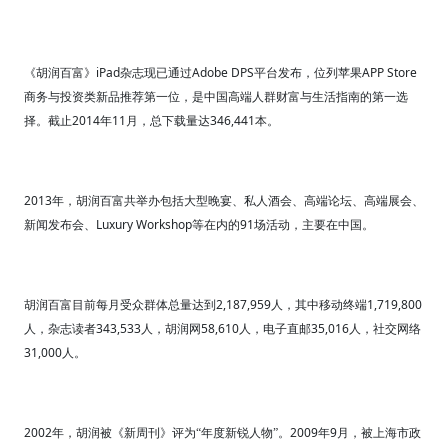
iPad
Adobe DPS
APP Store
《胡润百富》
杂志现已通过
平台发布，位列苹果
商务与投资类新品推荐第一位，是中国高端人群财富与生活指南的第一选
2014
11
346,441
择。截止
年
月，总下载量达
本。
2013
年，胡润百富共举办包括大型晚宴、私人酒会、高端论坛、高端展会、
Luxury Workshop
91
新闻发布会、
等在内的
场活动，主要在中国。
2,187,959
1,719,800
胡润百富目前每月受众群体总量达到
人，其中移动终端
343,533
58,610
35,016
人，杂志读者
人，胡润网
人，电子直邮
人，社交网络
31,000
人。
2002
2009
9
年，胡润被《新周刊》评为“年度新锐人物”。
年
月，被上海市政