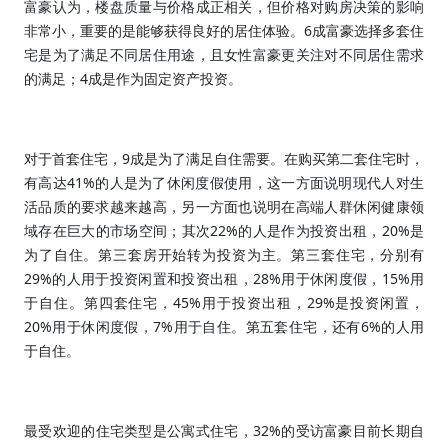
富豪认为，楼盘质量与价格成正相关，但价格对购房决策的影响
6
非常小，重要的是能够获得良好的居住体验。
成富豪选择多套住
宅是为了满足不同居住用途，且女性富豪更关注对不同居住需求
4
的满足；
成是作为固定资产投资。
9
对于首套住宅，
成是为了满足自住需要。在购买第二套住宅时，
41%
有高达
的人是为了休闲度假使用，这一方面说明现代人对生
活品质的要求越来越高，另一方面也说明在高端人群休闲健康领
22%
20%
域存在巨大的市场空间；其次
的人是作为投资出租，
是
为了自住。第三套房开始转为投资为主。第三套住宅，分别有
29%
28%
15%
的人用于投资闲置和投资出租，
用于休闲度假，
用
45%
29%
于自住。第四套住宅，
用于投资出租，
是投资闲置，
20%
7%
6%
用于休闲度假，
用于自住。第五套住宅，还有
的人用
于自住。
32%
最受欢迎的住宅类型是公寓式住宅，
的受访富豪目前长期自