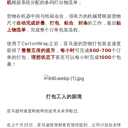
机
根据系统分配的条码打出物流单；
货物在机器中间与纸箱会合，强有力的机械臂根据货物
尺寸
自动完成折叠
、
打包
、
粘合
、
封条
的工作，最后
贴
上物流单
，完成整个订单包装流程。
使用了CartonWrap之后，亚马逊的货物打包装盒速度
获得了
整整五倍的提升
，
每小时
可完成
600-700
个订
单的打包，
理想状态下
甚至可以每小时完成
1000
个包
裹！
打包工人的困境
亚马逊对速度和效率的追求从未停歇过。
在上个月25日，亚马逊首席财务官曾经提到，公司计划在全球