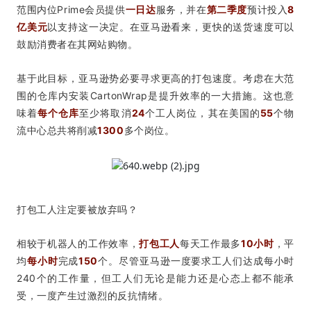
范围内位Prime会员提供
一日达
服务，并在
第二季度
预计投入
8
亿美元
以支持这一决定。在亚马逊看来，更快的送货速度可以
鼓励消费者在其网站购物。
基于此目标，亚马逊势必要寻求更高的打包速度。考虑在大范
围的仓库内安装CartonWrap是提升效率的一大措施。这也意
味着
每个仓库
至少将取消
24
个工人岗位，其在美国的
55
个物
流中心总共将削减
1300
多个岗位。
打包工人注定要被放弃吗？
相较于机器人的工作效率，
打包工人
每天工作最多
10小时
，平
均
每小时
完成
150
个。尽管亚马逊一度要求工人们达成每小时
240个的工作量，但工人们无论是能力还是心态上都不能承
受，一度产生过激烈的反抗情绪。