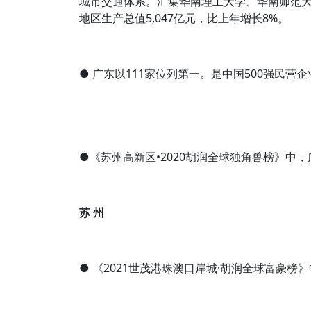
城市交通体系。汇集华南理工大学、华南师范
地区生产总值5,047亿元，比上年增长8%。
● 广东以111家位列第一。是中国500强民营
●《苏州高新区•2020胡润全球独角兽榜》中
苏 州
● 《2021世茂港珠澳口岸城·胡润全球富豪