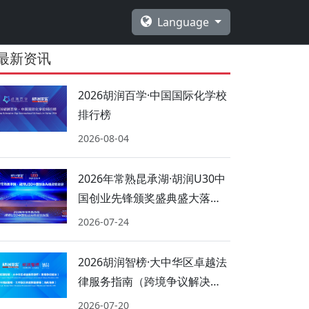
Language
最新资讯
2026胡润百学·中国国际化学校
排行榜
2026-08-04
2026年常熟昆承湖·胡润U30中
国创业先锋颁奖盛典盛大落
幕！
2026-07-24
2026胡润智榜·大中华区卓越法
律服务指南（跨境争议解决、
海商海事）
2026-07-20