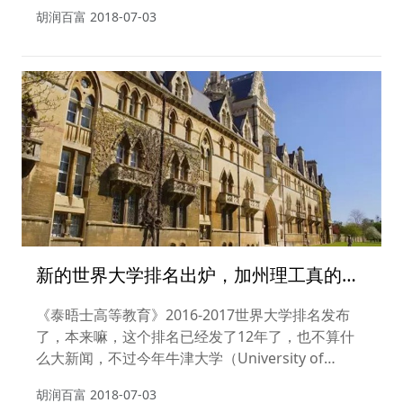
剑桥那些“特别会玩”的故事！
胡润百富
2018-07-03
新的世界大学排名出炉，加州理工真的丢
掉第一了吗？
《泰晤士高等教育》2016-2017世界大学排名发布
了，本来嘛，这个排名已经发了12年了，也不算什
么大新闻，不过今年牛津大学（University of
Oxford）搞了个大新闻——牛津大学打败了过去5年
胡润百富
2018-07-03
连续占据第一名宝座的加州理工学院（California