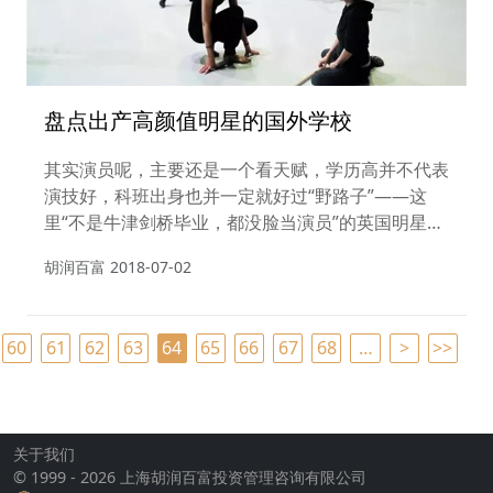
盘点出产高颜值明星的国外学校
其实演员呢，主要还是一个看天赋，学历高并不代表
演技好，科班出身也并一定就好过“野路子”——这
里“不是牛津剑桥毕业，都没脸当演员”的英国明星是
典型代表~
胡润百富
2018-07-02
60
61
62
63
64
65
66
67
68
…
>
>>
关于我们
© 1999 - 2026 上海胡润百富投资管理咨询有限公司