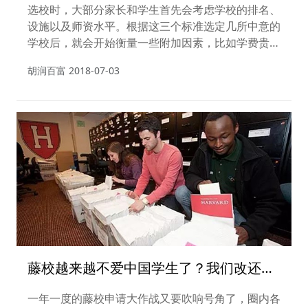
是牛津也不是剑桥
选校时，大部分家长和学生首先会考虑学校的排名、
设施以及师资水平。根据这三个标准选定几所中意的
学校后，就会开始衡量一些附加因素，比如学费贵不
贵、交通方便嘛、地区消费高不高等等。但由于最近
胡润百富
2018-07-03
欧洲地区被恐怖主义的阴云笼罩，所以安全问题被提
到了首位。
藤校越来越不爱中国学生了？我们改还不
行吗
一年一度的藤校申请大作战又要吹响号角了，圈内各