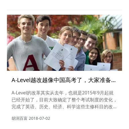
Institute of Technology），成了新状元。
A-Level越改越像中国高考了，大家准备
好“一考定终身”吧
A-Level的改革其实从去年，也就是2015年9月起就
已经开始了，目前大致确定了整个考试制度的变化，
完成了英语、历史、经济、科学这些主修科目的改
革，而今年英国Six Form低年级的学生也可以开始
胡润百富
2018-07-02
学习这些改革后的新课程了。由于大方向已经确定，
今年和明年9月只会再对一些特定科目进行改革。