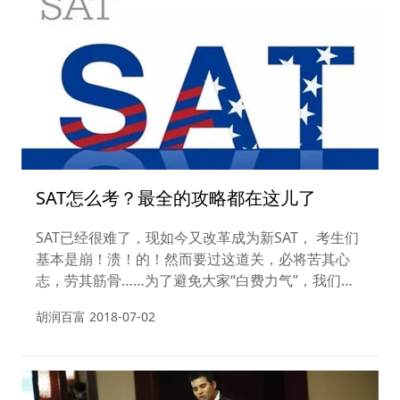
SAT怎么考？最全的攻略都在这儿了
SAT已经很难了，现如今又改革成为新SAT， 考生们
基本是崩！溃！的！然而要过这道关，必将苦其心
志，劳其筋骨……为了避免大家“白费力气”，我们诚
挚邀请SAT资深专家Yoshi 老师为广大考生支支招，
胡润百富
2018-07-02
在本期的内容中Yoshi老师主要会和大家聊一聊关于
SAT考试改革的几大方面。路漫漫，大家一起加油！