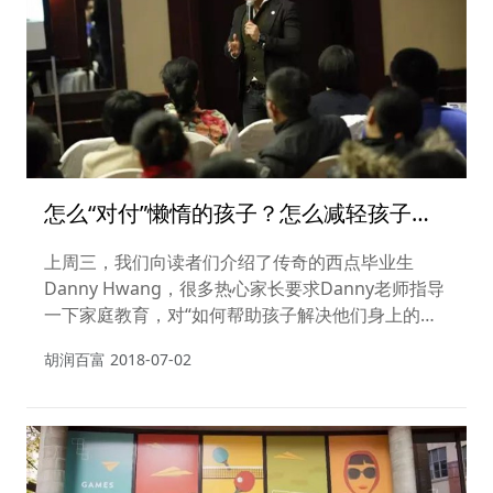
怎么“对付”懒惰的孩子？怎么减轻孩子的
逆反心理？教育专家说应该这么做
上周三，我们向读者们介绍了传奇的西点毕业生
Danny Hwang，很多热心家长要求Danny老师指导
一下家庭教育，对“如何帮助孩子解决他们身上的一
些问题（比如懒惰等）”，如何帮助孩子找到兴趣爱
胡润百富
2018-07-02
好，怎么缓解孩子的逆反心理等给一些建议~好的，
现在Danny老师来统一回答这些问题。