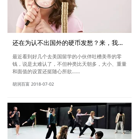
还在为认不出国外的硬币发愁？来，我们
有特殊技巧~
最近看到好几个去美国留学的小伙伴吐槽美帝的零
钱，说是太难认了，不但种类比天朝多，大小、重量
和面值的设置还挺随心所欲……
胡润百富
2018-07-02