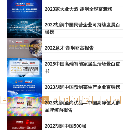
2023家大业大酒·胡润全球富豪榜
2022胡润中国民营企业可持续发展百
强榜
2022意才·胡润财富报告
2025中国高端智能家居生活场景白皮
书
2023胡润中国预制菜生产企业百强榜
4
5
6
7
8
9
10
11
12
…
>
>>
2023胡润至尚优品—中国高净值人群
品牌倾向报告
2022胡润中国500强