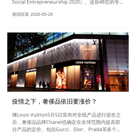
Social Entrepreneurship 2020）。这份48页的专
业报告研究了中国头部企业在履行企业社会责任的所
胡润百富
2020-05-20
思所想及所行所为。
疫情之下，奢侈品依旧要涨价？
继Louis Vuitton5月5日宣布对全线产品进行提价之
后，奢侈品品牌Chanel也确定在全球范围内提高部
分产品的定价。包括Gucci、Dior、Prada等多个品