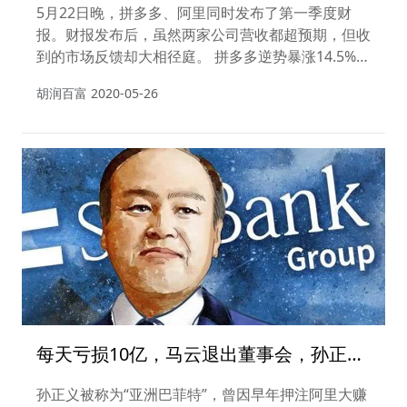
2200亿！
5月22日晚，拼多多、阿里同时发布了第一季度财
报。财报发布后，虽然两家公司营收都超预期，但收
到的市场反馈却大相径庭。 拼多多逆势暴涨14.5%，
市值增加了逾800亿元，总市值达到823亿美元；而
胡润百富
2020-05-26
阿里股价则大跌5.87%，市值蒸发超2200亿人民币。
每天亏损10亿，马云退出董事会，孙正
义：现在的困难就像小孩子的游戏
孙正义被称为“亚洲巴菲特”，曾因早年押注阿里大赚