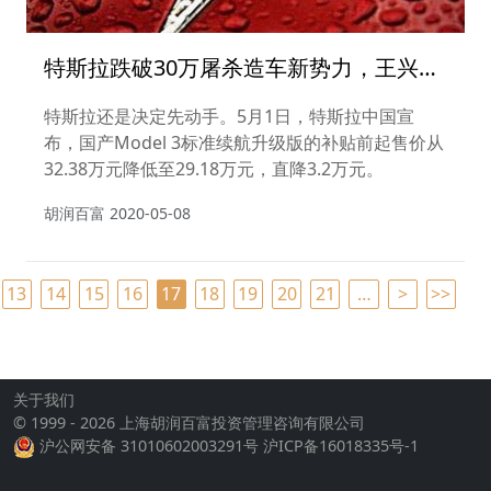
特斯拉跌破30万屠杀造车新势力，王兴：
最终只会留下3家
特斯拉还是决定先动手。5月1日，特斯拉中国宣
布，国产Model 3标准续航升级版的补贴前起售价从
32.38万元降低至29.18万元，直降3.2万元。
胡润百富
2020-05-08
13
14
15
16
17
18
19
20
21
…
>
>>
关于我们
© 1999 - 2026 上海胡润百富投资管理咨询有限公司
沪公网安备 31010602003291号
沪ICP备16018335号-1