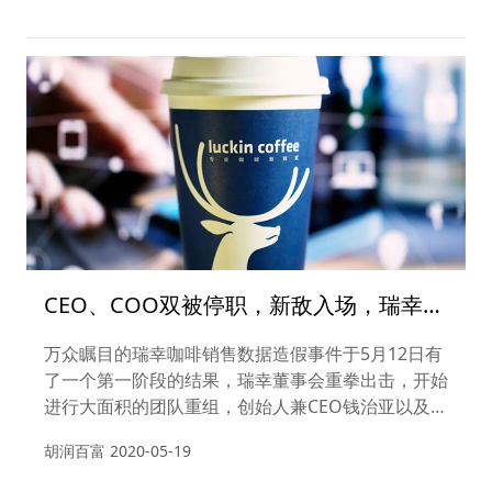
康行业的“奥斯卡”。届时，大健康民营百强业界精英
荟萃，共同研讨行业新思维。当晚，入围的近千家大
健康企业系列榜单也即将揭晓。
CEO、COO双被停职，新敌入场，瑞幸翻
盘的几率有多大？
万众瞩目的瑞幸咖啡销售数据造假事件于5月12日有
了一个第一阶段的结果，瑞幸董事会重拳出击，开始
进行大面积的团队重组，创始人兼CEO钱治亚以及已
经被停职的COO刘剑被董事会“终止”职务，同时推出
胡润百富
2020-05-19
了新的管理团队。公司联合创始人、高级副总裁郭谨
一接任CEO的职务，同时增补高级副总裁曹文宝及副