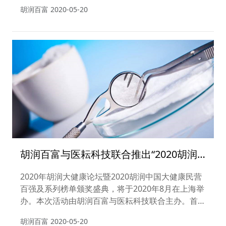
牌也传出即将涨价的消息。
胡润百富
2020-05-20
胡润百富与医耘科技联合推出“2020胡润
中国民营百强暨大健康口腔企业排行榜”
2020年胡润大健康论坛暨2020胡润中国大健康民营
百强及系列榜单颁奖盛典，将于2020年8月在上海举
办。本次活动由胡润百富与医耘科技联合主办。首届
大健康论坛是2020年度巅峰之作，更是与当下疫情
胡润百富
2020-05-20
交替之际最具规模的大健康行业盛会，被誉为医疗健