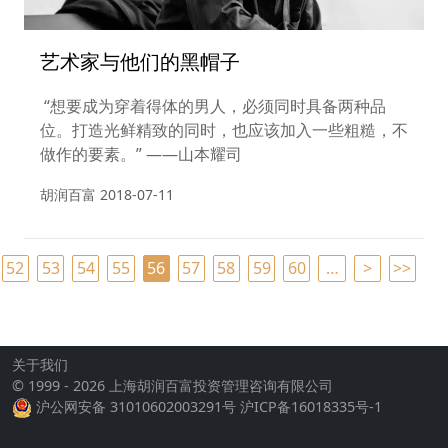
艺术家与他们的黑帽子
“想要成为穿着得体的男人，必须同时具备两种品
位。打造光鲜精致的同时，也应该加入一些粗糙，不
做作的要素。” ——山本耀司
胡润百富
2018-07-11
52
53
54
55
56
57
58
59
60
…
>
>>
关于我们
© 1999 - 2026 上海胡润百富投资管理咨询有限公司
沪公网安备 31010602003291号
沪ICP备16018335号-1