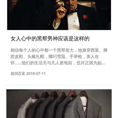
女人心中的黑帮男神应该是这样的
相信每个人的心中都一个黑帮老大，他身穿西装、脚
蹬皮鞋、头戴礼帽，嘴叼雪茄、手举枪，美人在
怀……他们的生活天与凡人差地别，也许正因为如
此，黑帮电影深受欢迎。其实自古以来，黑帮组织一
胡润百富
2018-07-11
直存在，他们以不同的方式及型态统治着社会某一部
分，或许是经济，或许是政治，或许是……时装