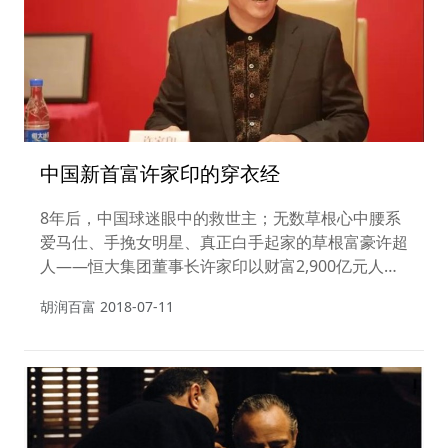
中国新首富许家印的穿衣经
8年后，中国球迷眼中的救世主；无数草根心中腰系
爱马仕、手挽女明星、真正白手起家的草根富豪许超
人——恒大集团董事长许家印以财富2,900亿元人民
币重登《2017胡润百富榜》之首。”
胡润百富
2018-07-11