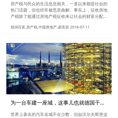
房产税与民众的生活息息相关，一直以来都是社会的
热门话题，但也经常被恶意曲解。事实上，征收房地
产税除了能通过房地产税征收来让社会的财富分配更
为公平外，还能满足政府能够提供公共服务的需求。
胡润百富,房产税,中国房地产,易宪容
2018-07-11
但更重要的是，如何确立一种公平公正的房地产税制
度。
为一台车建一座城，这事儿也就德国干得
出来
世界上著名的汽车名城不在少数，但如沃尔夫斯堡这