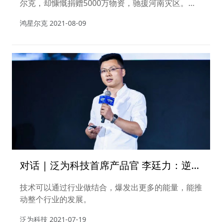
尔克，却慷慨捐赠5000万物资，驰援河南灾区。这
一举动瞬间引爆了社交媒体和网民圈子，于是就有了
鸿星尔克
2021-08-09
鸿星尔克直播间的抢购，全民助力鸿星尔克打了一
场“翻身仗”
对话 | 泛为科技首席产品官 李廷力：逆流
下增长的力量
技术可以通过行业做结合，爆发出更多的能量，能推
动整个行业的发展。
泛为科技
2021-07-19