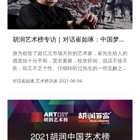
胡润艺术榜专访 | 对话崔如琢：中国梦的
魂是中国文化
身为创造了超亿元市场天价的艺术家，崔先生给人的
感觉却十分平和，宽衣素裤，杖依怀间，说话不徐不
疾，却又不乏个性。仔细聆听过先生的一些见解之
后，更能感受到凡大家，身心间与笔墨里皆蕴含的文
对话崔如琢,艺术榜访谈
2021-06-04
化大视野、艺术大境界和云山大气度。