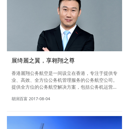
展绮麗之翼，享翱翔之尊
香港麗翔公务航空是一间设立在香港，专注于提供专
业、高效、全方位公务机管理服务的公务航空公司。
提供全方位的公务航空解决方案，包括公务机运营管
理、维修保养、差旅及礼宾服务、飞机交易及公务航
胡润百富
2017-08-04
空咨询等服务。香港麗翔目前已是公务机国际运行标
准（IS-BAO）认证的公务机管理公司，并定期接受
来自各大银行、审计机构的全面审计，以确保公司的
运营标准、管理规程达到全球顶级水准。