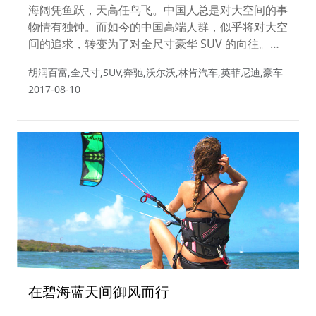
型SUV
海阔凭鱼跃，天高任鸟飞。中国人总是对大空间的事
物情有独钟。而如今的中国高端人群，似乎将对大空
间的追求，转变为了对全尺寸豪华 SUV 的向往。作
为 SUV 中的顶级车型，其不但在尺寸上傲视群雄，
胡润百富,全尺寸,SUV,奔驰,沃尔沃,林肯汽车,英菲尼迪,豪车
硬朗的外观、豪华的配置与强劲的动力，更是为车主
2017-08-10
带来强大的气场，绝对称得上是“力拔山兮气盖世”的
公路霸者。
在碧海蓝天间御风而行