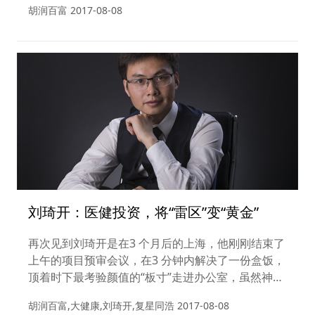
胡润百富
2017-08-08
刘琦开：医健投资，将“雷区”变“黄金”
再次见到刘琦开是在3 个月后的上海，他刚刚结束了
上午的项目预审会议，在3 分钟内解决了一份盒饭，
顶着时下最考验颜值的“板寸”走进办公室，虽然神色
有些疲惫，但依然满面春风。正是“投资家”与“创业
胡润百富,大健康,刘琦开,复星同浩
2017-08-08
者”，这两个彼此和谐、亦师亦友的身份，构建起了