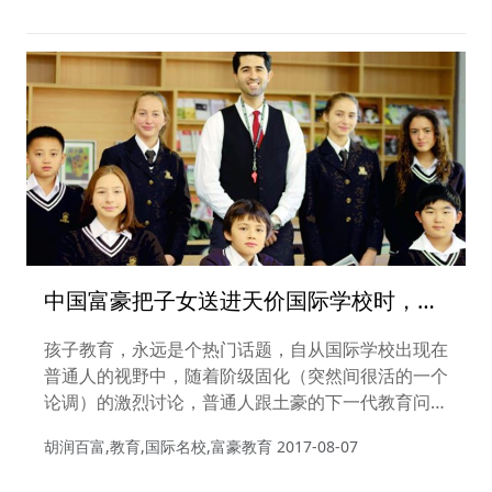
刘琦开忙碌又充实的生活。
中国富豪把子女送进天价国际学校时，美
国富二代都去哪儿了？
孩子教育，永远是个热门话题，自从国际学校出现在
普通人的视野中，随着阶级固化（突然间很活的一个
论调）的激烈讨论，普通人跟土豪的下一代教育问题
总是能够特别吸引人的眼球。今天我们就来看看国内
胡润百富,教育,国际名校,富豪教育
2017-08-07
富二代上国际学校，美国的富二代都在干嘛？