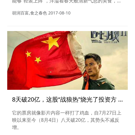
能够“轻装上阵”，洋溢着春天般清新气息的美食，在
此刻更能撩动心弦。
胡润百富,食之春色
2017-08-10
8天破20亿，这股“战狼热”烧光了投资方 |
吴京：我不能被资本“强奸”
它的票房就像影片内容一样打了鸡血，自7月27日上
映以来至今（8月4日）八天破20亿，其势头不减反
增。