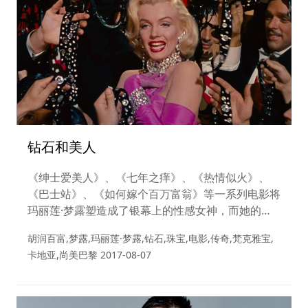
钻石和美人
《绅士爱美人》、《七年之痒》、《热情似火》、
《巴士站》、《如何嫁个百万富翁》等一系列电影将
玛丽莲·梦露塑造成了银幕上的性感女神，而她的经
典形象则离不开她最好的朋友——钻石的陪伴。
胡润百富,梦露,玛丽莲·梦露,钻石,珠宝,电影,传奇,梵克雅宝,
卡地亚,尚美巴黎
2017-08-07