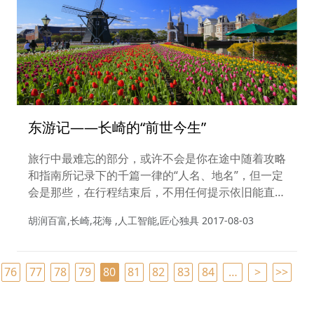
东游记——长崎的“前世今生”
旅行中最难忘的部分，或许不会是你在途中随着攻略
和指南所记录下的千篇一律的“人名、地名”，但一定
会是那些，在行程结束后，不用任何提示依旧能直击
你心底的“点滴”。
胡润百富,长崎,花海 ,人工智能,匠心独具
2017-08-03
76
77
78
79
80
81
82
83
84
…
>
>>