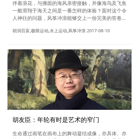
伴着浪花，与拂面的海风亲密接触，并像海鸟及飞鱼
一般滑翔于海天之间是一番怎样的体验？面对这个令
人神往的问题，风筝冲浪能够交上一份完美的答卷，
其堪称是人体与蓝天碧海的亲密接触与完美对话。近
胡润百富,极限运动,水上运动,风筝冲浪
2017-08-10
年来，比起其他水上运动，酷炫的风筝冲浪逐渐开始
受到喜爱刺激的高端人群的欢迎。在“万事俱备，不
欠东风”的情况下，冲浪者“凌空飞翔”，不断探索着
自己的极限。
胡友臣：年轮有时是艺术的窄门
生命通过画笔在画布上的舞动凝结成像，亦具体、亦