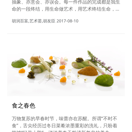
抽象、亦意会、亦误会。每一件作品的完成都是我生
命的一段终结，用生命做艺术，用艺术终结生命，让
生命由艺术语言表述思想存在于精神之中的不确定状
胡润百富,艺术荟,胡友臣
2017-08-10
态。 —— 胡友臣
食之春色
万物复苏的早春时节，味蕾亦在苏醒。所谓“不时不
食”，舌尖经历过冬日菜肴浓墨重彩的洗礼，只盼着