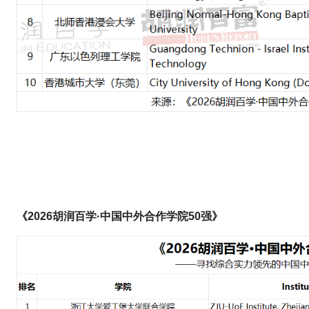
《
202
6
胡润百学·
中国中外合作学院
50强》