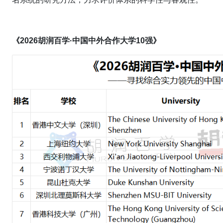
《
202
6
胡润百学·
中国中外合作大学
10强》