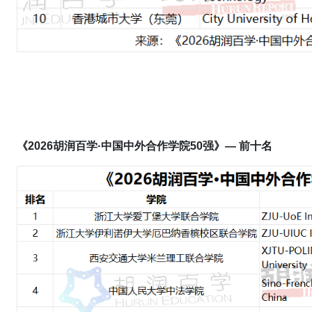
《202
6
胡润百学·中国中外合作
学院
50强》
—
前十名