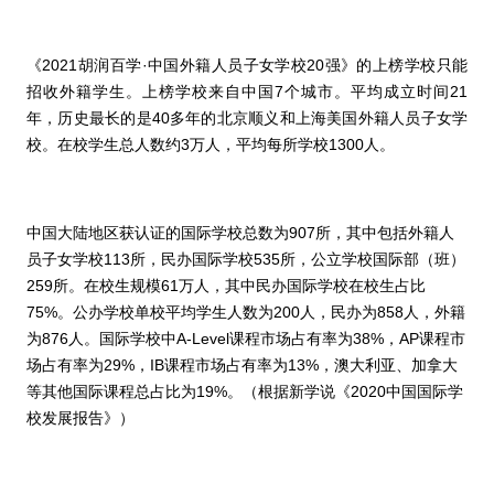
《
2021
胡润百学
·
中国外籍人员子女学校
20
强》的上榜学校只能
招收外籍学生。上榜学校来自中国
7
个城市。平均成立时间
21
年，历史最长的是
40
多年的北京顺义和上海美国外籍人员子女学
校。在校学生总人数约
3
万人，平均每所学校
1300
人。
中国大陆地区获认证的国际学校总数为
907
所，其中包括外籍人
员子女学校
113
所，民办国际学校
535
所，公立学校国际部（班）
259
所。在校生规模
61
万人，其中民办国际学校在校生占比
75%
。公办学校单校平均学生人数为
200
人，民办为
858
人，外籍
为
876
人。国际学校中
A-Level
课程市场占有率为
38%
，
AP
课程市
场占有率为
29%
，
IB
课程市场占有率为
13%
，澳大利亚、加拿大
等其他国际课程总占比为
19%
。（根据新学说《
2020
中国国际学
校发展报告》）