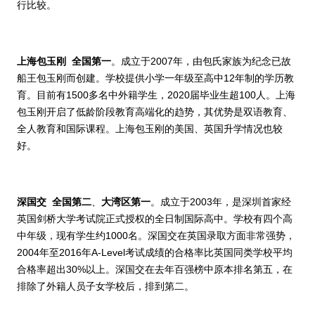
行比较。
上海包玉刚
全国第一
。成立于
2007
年，由包氏家族为纪念已故
船王包玉刚而创建。学校提供小学一年级至高中
12
年制的学历教
育。目前有
1500
多名中外籍学生，
2020
届毕业生超
100
人。上海
包玉刚开启了低龄阶段教育高端化的趋势，其优势是双语教育、
全人教育和国际课程。上海包玉刚的美国、英国升学情况也较
好。
深国交
全国
第二
、
大湾区第一
。
成立于
2003
年，是深圳首家经
英国剑桥大学考试院正式授权的全日制国际高中。学校有四个高
中年级，现有学生约
1000
名。
深国交在英国录取方面非常强势，
2004
年至
2016
年
A-Level
考试成绩的合格率比英国同类学校平均
合格率超出
30%
以上。深国交在去年百强榜中原本排名第五，在
排除了外籍人员子女学校后，排到第二。