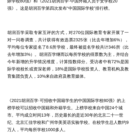
际学校
80
强》和
《
2021
胡润百学·中国外籍人员子女学校
20
强》
。这是胡润百学第四次发布“中国国际学校”排行榜。
胡润百学采取专家互评的方式，对
270
位国际教育专家开展了一
对一问卷调查，共计获得有效选票
2325
张（比去年增加
6%
），
平均每位专家提名了
8.6
所学校，最终被提名学校共计
346
所（比
去年增加
3%
）。胡润百学继而以
每所学校的得票数为主，并结合
今年新增的升学情况维度，计算指数得分。受访者中有
72%
是国
际学校校长或资深老师，
18%
是国际学校投资人、教育机构及教
育集团负责人，
10%
来自政府及教育媒体。
《
2021
胡润百学
·
可招收中国籍学生的中国国际学校
80
强》
的上
榜学校可以招收中国籍和外籍学生。上榜学校来自中国
24
个城
市。平均成立时间
13
年，历史最长的是近
30
年的北京二十一世
纪、北京汇佳学校和广州华美英语实验学校。在校学生总人数约
9
万人，平均每所学校
1000
多人。