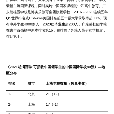
囊括主流国际课程，同时实施中国国家课程初中和高中教育。广
东碧桂园学校是博实乐教育集团旗舰学校，
2016
－
2020
连续五年
QS
世界排名或
USNews
美国排名前五十强大学录取率超
90%
。现
有中外学生
4000
多人，
2020
届毕业生超
200
人。广东碧桂园学校
在去年百强榜中原本排名第
15
，在排除了外籍人员子女学校后，
排到第十。
《
2021
胡润百学
·
可招收中国籍学生的中国国际学校
80
强》—地
区分布
排名
城市
上榜学校数量（数量变化）
1-
北京
21
（
+2
）
2-
上海
17
（
-1
）