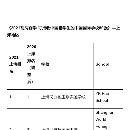
《
2021
胡润百学
·
可招收中国籍学生的中国国际学校
80
强》—上
海地区
2020
上海
2021
排名
上海排
学校
School
（调
名
整
后）
YK Pao
1
1
上海民办包玉刚实验学校
School
Shanghai
World
Foreign
2
2
上海世界外国语中学