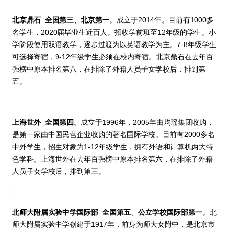
北京鼎石
全国第三
、
北京第一
。成立于
2014
年。
目前有
1000
多
名学生，
2020
届毕业生近百人。招收学前班至
12
年级的学生。小
学阶段使用双语教学，逐步过渡为以英语教学为主。
7-8
年级学生
可选择寄宿，
9-12
年级学生必须在校内寄宿。北京鼎石
在去年百
强榜中原本排名第八，在排除了外籍人员子女学校后，排到第
五。
上海
世外
全国第四
。成立于
1996
年，
2005
年由均瑶集团收购，
是第一家由中国民营企业收购的著名国际学校。目前有
2000
多名
中外学生，招生对象为
1-12
年级学生，拥有外语和计算机两大特
色学科。
上海世外在去年百强榜中原本排名第六，在排除了外籍
人员子女学校后，排到第三。
北师大附属实验中学国际部
全国第五
、
公立学校国际部第一
。北
师大附属实验中学
创建于
1917
年，前身为师大女附中，是北京市