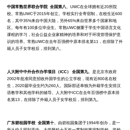
中国常熟世界联合学院
全国第八
。
UWC
在全球拥有近
20
所院
校。
常熟
UWC
于
2015
年创立。学校实行全寄宿制，在校生近
600
名，其中
35%
来自中国大陆，另外
65%
来自世界多个国家和地
区。每年有
100
多位毕业生。常熟
UWC
侧重于学生中国语言文化
课程的学习，社会公益企业家精神的培养和对于环境管理保护意
识的培养。常熟
UWC
在去年百强榜中原本排名第
11
，在排除了外
籍人员子女学校后，排到第八。
人大附中
中外合作办学项目（
ICC
）
全国第九
。是北京市政府
2002
年批准同意招收外国学生的公立学校，现有近
800
名在校
生，
2020
届毕业生约为
260
人。国际部还单独为外籍学生安排汉
语教学和其他学科的辅导。人大附中
ICC
在去年百强榜中原本排
名第
13
，在排除了外籍人员子女学校后，排到第九。
广东碧桂园学校
全国第十
。由碧桂园集团于
1994
年创办，是一
所从幼儿园到高中、大学预科十五年一贯制的寄宿制学校。学校