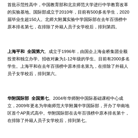
首批示范性高中，中国教育部和北京师范大学进行中学教育改革
的实验基地。国际部成立于
2010
年，目前有
500
多名学生，
2020
届毕业生超
150
人。北师大附属实验中学国际部
在去年百强榜中
原本排名第七，在排除了外籍人员子女学校后，排到第四。
上海平和
全国第六
。
成立于
1996
年，由国企上海金桥集团全额
投资和独立办学。招收对象为
1-12
年级的学生。目前有
2000
多名
学生。上海平和在去年百强榜中原本排名第九，在排除了外籍人
员子女学校后，排到第六。
华附国际部
全国第七
。
2004
年华师附中国际基础课程中心成
立，
2009
年更名为华南师范大学附属中学国际部，开办了华南地
区首个
AP
美式高中。华附国际部在去年百强榜中原本排名第十，
在排除了外籍人员子女学校后，排到第七。