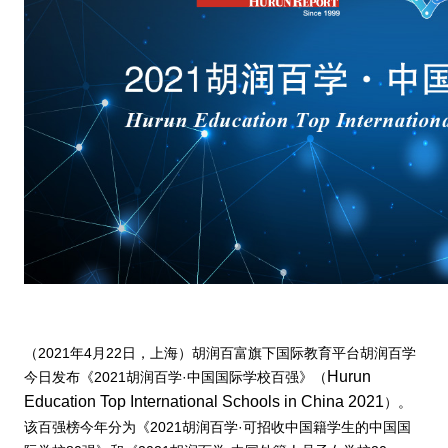
（
2021
年
4
月
22
日，上海）胡润百富旗下国际教育平台胡润百学
Hurun
今日发布
《
2021
胡润百学·中国国际学校百强》（
Education Top International Schools in China 2021
）。
该百强榜今年分为
《
2021
胡润百学·
可招收中国籍学生的中国国