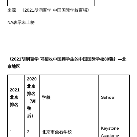
来源：《
2021
胡润百学
·
中国国际学校百强》
NA
表示未上榜
《
2021
胡润百学
·
可招收中国籍学生的中国国际学校
80
强》—北
京地区
2020
北京
2021
排名
北京
学校
School
（调
排名
整
后）
Keystone
1
2
北京市鼎石学校
Academy