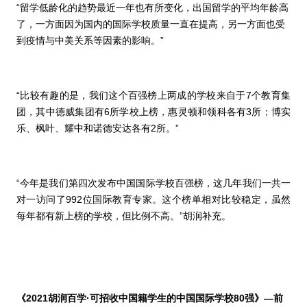
“留学低龄化的趋势最近一年也有所变化，出国留学的平均年龄高
了，一方面因为国内的国际学校质量一直在提高，另一方面也受
到疫情与中美关系等因素的影响。”
“比较有趣的是，我们这个百强榜上两成的学校来自于
7
个教育集
团，其中德威集团有
6
所学校上榜，惠灵顿和领科各有
3
所；博实
乐、枫叶、耀中和诺德安达各有
2
所。”
“今年是我们第四次发布中国国际学校百强榜，这几年我们一共一
对一访问了
992
位国际教育专家。这个榜单相对比较稳定，虽然
每年都有新上榜的学校，但比例不高。”胡润补充。
《
2021
胡润百学
·
可招收中国籍学生的中国国际学校
80
强》
—前