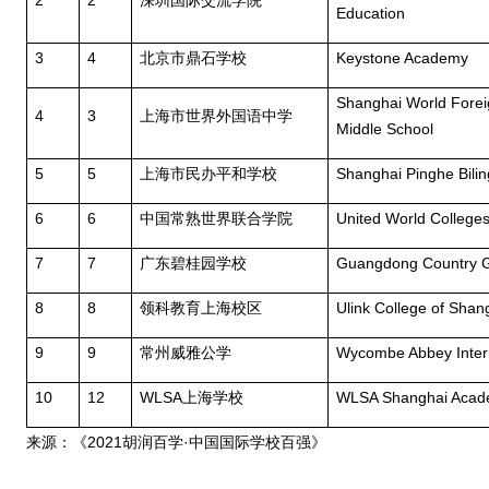
2
2
深圳国际交流学院
Education
3
4
北京市鼎石学校
Keystone Academy
Shanghai World Fore
4
3
上海市世界外国语中学
Middle School
5
5
上海市民办平和学校
Shanghai Pinghe Bilin
6
6
中国常熟世界联合学院
United World College
7
7
广东碧桂园学校
Guangdong Country G
8
8
领科教育上海校区
Ulink College of Shan
9
9
常州威雅公学
Wycombe Abbey Intern
10
12
WLSA
上海学校
WLSA Shanghai Aca
来源：《
2021
胡润百学
·
中国国际学校百强》