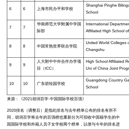
Shanghai Pinghe Biling
6
6
上海市民办平和学校
School
华南师范大学附属中学国
International Departme
7
7
际部
Affiliated High School 
United World Colleges 
8
8
中国常熟世界联合学院
Changshu
人大附中中外合作办学项
High School Affiliated 
9
9
目（
ICC
）
Uni of China Joint Pro
Guangdong Country G
10
10
广东碧桂园学校
School
来源：《
2021
胡润百学
·
中国国际学校百强》
2020
排名（调整后）是指此排名与去年榜单公布的排名有所不
同，胡润百学将去年的百强榜也重新分为可招收中国籍学生的中
国国际学校和外籍人员子女学校两个榜单，以便与今年的排名进