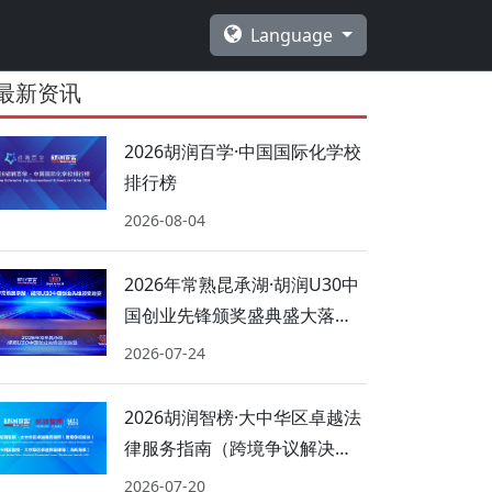
Language
最新资讯
2026胡润百学·中国国际化学校
排行榜
2026-08-04
2026年常熟昆承湖·胡润U30中
国创业先锋颁奖盛典盛大落
幕！
2026-07-24
2026胡润智榜·大中华区卓越法
律服务指南（跨境争议解决、
海商海事）
2026-07-20