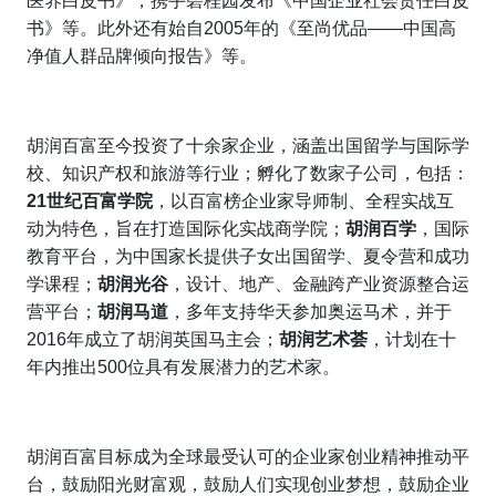
医养白皮书》，携手碧桂园发布《中国企业社会责任白皮
书》等。此外还有始自2005年的《至尚优品——中国高
净值人群品牌倾向报告》等。
胡润百富至今投资了十余家企业，涵盖出国留学与国际学
校、知识产权和旅游等行业；孵化了数家子公司，包括：
21世纪百富学院
，以百富榜企业家导师制、全程实战互
动为特色，旨在打造国际化实战商学院；
胡润百学
，国际
教育平台，为中国家长提供子女出国留学、夏令营和成功
学课程；
胡润光谷
，设计、地产、金融跨产业资源整合运
营平台；
胡润马道
，多年支持华天参加奥运马术，并于
2016年成立了胡润英国马主会；
胡润艺术荟
，计划在十
年内推出500位具有发展潜力的艺术家。
胡润百富目标成为全球最受认可的企业家创业精神推动平
台，鼓励阳光财富观，鼓励人们实现创业梦想，鼓励企业