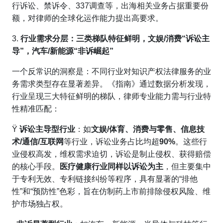
行诉讼、禁诉令、337调查等，出海相关业务占据重要份
额，对律师的全球化运作能力提出高要求。
3.
行业需求分层：
三类梯队特征鲜明，
文娱
/
消费“诉讼主
导”，汽车
/
新能源“非诉崛起”
一个反常识的洞察是：不同行业对知识产权法律服务的业
务需求类型存在显著差异。《指南》通过数据分析发现，
行业呈现三大特征鲜明的梯队，律师专业能力需与行业特
性精准匹配：
Ÿ
诉讼主导型行业
：如
文娱/体育、消费与零售、信息技
术/
通信/
互联网
等行业，诉讼业务占比均超
90%
。这些行
业侵权高发，维权需求迫切，诉讼是制止侵权、获得赔偿
的核心手段。
医疗健康行业同样以诉讼为主
，但主要集中
于专利无效、
专利链接纠纷等程序，具有显著的“排他
性”和“预防性”色彩，旨在仿制药上市前排除侵权风险、维
护市场独占权。