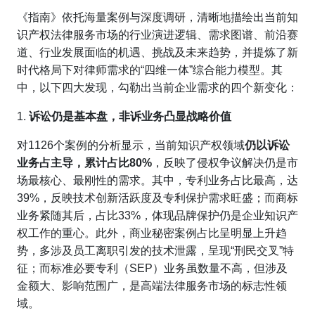
《指南》依托海量案例与深度调研，清晰地描绘出当前知
识产权法律服务市场的行业演进逻辑、需求图谱、前沿赛
道、行业发展面临的机遇、挑战及未来趋势，并提炼了新
时代格局下对律师需求的“四维一体”综合能力模型。其
中，以下四大发现，勾勒出当前企业需求的四个新变化：
1.
诉讼仍是基本盘，非诉业务凸显战略价值
对1126个案例的分析显示，当前知识产权领域
仍以
诉讼
业务占主导，累计
占比
8
0%
，反映了侵权争议解决仍是市
场最核心、最刚性的需求。其中，专利业务占比最高，达
39%，反映技术创新活跃度及专利保护需求旺盛；而商标
业务紧随其后，占比33%，体现品牌保护仍是企业知识产
权工作的重心。此外，商业秘密案例占比呈明显上升趋
势，多涉及员工离职引发的技术泄露，呈现“刑民交叉”特
征；而标准必要专利（SEP）业务虽数量不高，但涉及
金额大、影响范围广，是高端法律服务市场的标志性领
域。